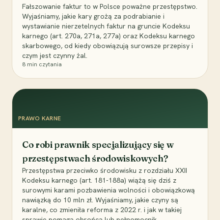
Fałszowanie faktur to w Polsce poważne przestępstwo.
Wyjaśniamy, jakie kary grożą za podrabianie i
wystawianie nierzetelnych faktur na gruncie Kodeksu
karnego (art. 270a, 271a, 277a) oraz Kodeksu karnego
skarbowego, od kiedy obowiązują surowsze przepisy i
czym jest czynny żal.
8
min czytania
PRAWO KARNE
Co robi prawnik specjalizujący się w
przestępstwach środowiskowych?
Przestępstwa przeciwko środowisku z rozdziału XXII
Kodeksu karnego (art. 181-188a) wiążą się dziś z
surowymi karami pozbawienia wolności i obowiązkową
nawiązką do 10 mln zł. Wyjaśniamy, jakie czyny są
karalne, co zmieniła reforma z 2022 r. i jak w takiej
sprawie pomaga obrońca lub pełnomocnik.