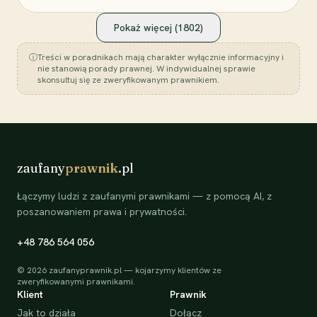
Pokaż więcej (
1802
)
ⓘ
Treści w poradnikach mają charakter wyłącznie informacyjny i
nie stanowią porady prawnej. W indywidualnej sprawie
skonsultuj się ze zweryfikowanym prawnikiem.
zaufany
prawnik
.pl
Łączymy ludzi z zaufanymi prawnikami — z pomocą AI, z
poszanowaniem prawa i prywatności.
+48 786 564 056
©
2026
zaufanyprawnik.pl — kojarzymy klientów ze
zweryfikowanymi prawnikami.
Klient
Prawnik
Jak to działa
Dołącz