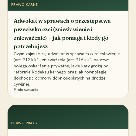
PRAWO KARNE
Adwokat w sprawach o przestępstwa
przeciwko czci (zniesławienie i
znieważenie) – jak pomaga i kiedy go
potrzebujesz
Czym zajmuje się adwokat w sprawach o zniesławienie
(art. 212 k.k.) i znieważenie (art. 216 k.k.), na czym
polega oskarżenie prywatne, jakie kary grożą po
reformie Kodeksu karnego oraz jak równolegle
dochodzić ochrony dóbr osobistych na drodze
cywilnej.
9
min czytania
PRAWO PRACY