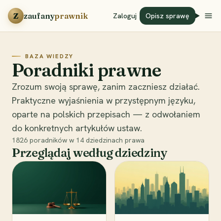
Przejdź do treści
Z
zaufany
prawnik
Zaloguj
Opisz sprawę
BAZA WIEDZY
Poradniki prawne
Zrozum swoją sprawę, zanim zaczniesz działać.
Praktyczne wyjaśnienia w przystępnym języku,
oparte na polskich przepisach — z odwołaniem
do konkretnych artykułów ustaw.
1826
poradników w
14
dziedzinach prawa
Przeglądaj według dziedziny