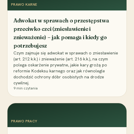
PRAWO KARNE
Adwokat w sprawach o przestępstwa
przeciwko czci (zniesławienie i
znieważenie) – jak pomaga i kiedy go
potrzebujesz
Czym zajmuje się adwokat w sprawach o zniesławienie
(art. 212 k.k.) i znieważenie (art. 216 k.k.), na czym
polega oskarżenie prywatne, jakie kary grożą po
reformie Kodeksu karnego oraz jak równolegle
dochodzić ochrony dóbr osobistych na drodze
cywilnej.
9
min czytania
PRAWO PRACY