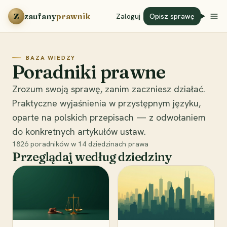
Przejdź do treści
Z
zaufany
prawnik
Zaloguj
Opisz sprawę
BAZA WIEDZY
Poradniki prawne
Zrozum swoją sprawę, zanim zaczniesz działać.
Praktyczne wyjaśnienia w przystępnym języku,
oparte na polskich przepisach — z odwołaniem
do konkretnych artykułów ustaw.
1826
poradników w
14
dziedzinach prawa
Przeglądaj według dziedziny