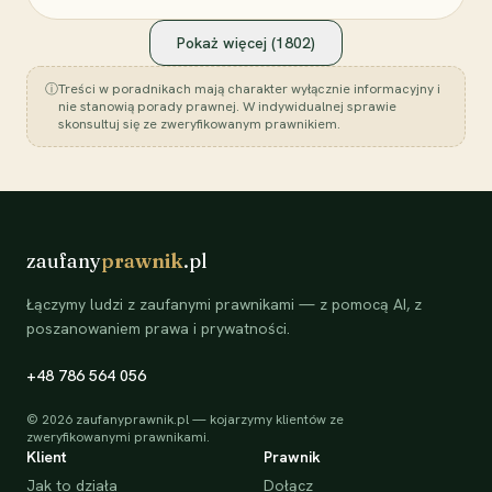
Pokaż więcej (
1802
)
ⓘ
Treści w poradnikach mają charakter wyłącznie informacyjny i
nie stanowią porady prawnej. W indywidualnej sprawie
skonsultuj się ze zweryfikowanym prawnikiem.
zaufany
prawnik
.pl
Łączymy ludzi z zaufanymi prawnikami — z pomocą AI, z
poszanowaniem prawa i prywatności.
+48 786 564 056
©
2026
zaufanyprawnik.pl — kojarzymy klientów ze
zweryfikowanymi prawnikami.
Klient
Prawnik
Jak to działa
Dołącz