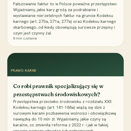
Fałszowanie faktur to w Polsce poważne przestępstwo.
Wyjaśniamy, jakie kary grożą za podrabianie i
wystawianie nierzetelnych faktur na gruncie Kodeksu
karnego (art. 270a, 271a, 277a) oraz Kodeksu karnego
skarbowego, od kiedy obowiązują surowsze przepisy i
czym jest czynny żal.
8
min czytania
PRAWO KARNE
Co robi prawnik specjalizujący się w
przestępstwach środowiskowych?
Przestępstwa przeciwko środowisku z rozdziału XXII
Kodeksu karnego (art. 181-188a) wiążą się dziś z
surowymi karami pozbawienia wolności i obowiązkową
nawiązką do 10 mln zł. Wyjaśniamy, jakie czyny są
karalne, co zmieniła reforma z 2022 r. i jak w takiej
sprawie pomaga obrońca lub pełnomocnik.