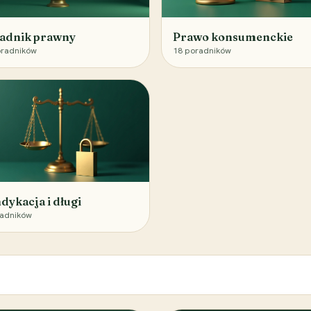
adnik prawny
Prawo konsumenckie
radników
18
poradników
dykacja i długi
adników