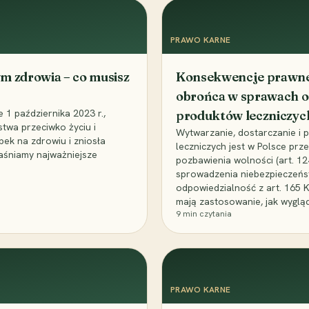
PRAWO KARNE
m zdrowia – co musisz
Konsekwencje prawne 
obrońca w sprawach o
1 października 2023 r.,
produktów leczniczyc
stwa przeciwko życiu i
Wytwarzanie, dostarczanie i
bek na zdrowiu i zniosła
leczniczych jest w Polsce pr
aśniamy najważniejsze
pozbawienia wolności (art. 1
sprowadzenia niebezpieczeńst
odpowiedzialność z art. 165 
mają zastosowanie, jak wyglą
9
min czytania
PRAWO KARNE