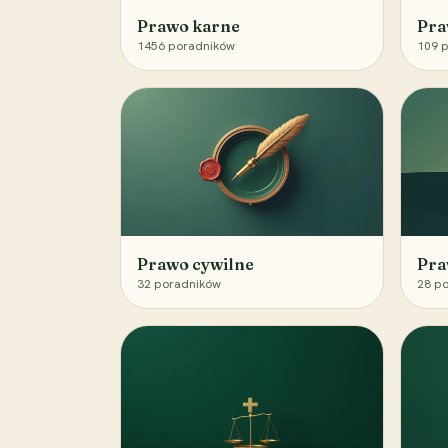
Prawo karne
Pra
1456
poradników
109
p
Prawo cywilne
Pra
32
poradników
28
po