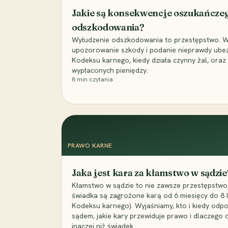
Jakie są konsekwencje oszukańcze
odszkodowania?
Wyłudzenie odszkodowania to przestępstwo. Wyj
upozorowanie szkody i podanie nieprawdy ubezpi
Kodeksu karnego, kiedy działa czynny żal, ora
wypłaconych pieniędzy.
8
min czytania
PRAWO KARNE
Jaka jest kara za kłamstwo w sądzie
Kłamstwo w sądzie to nie zawsze przestępstwo,
świadka są zagrożone karą od 6 miesięcy do 8 la
Kodeksu karnego). Wyjaśniamy, kto i kiedy odp
sądem, jakie kary przewiduje prawo i dlaczego
inaczej niż świadek.