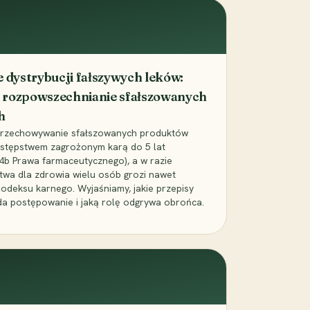
dystrybucji fałszywych leków:
 rozpowszechnianie sfałszowanych
h
 przechowywanie sfałszowanych produktów
zestępstwem zagrożonym karą do 5 lat
24b Prawa farmaceutycznego), a w razie
wa dla zdrowia wielu osób grozi nawet
Kodeksu karnego. Wyjaśniamy, jakie przepisy
da postępowanie i jaką rolę odgrywa obrońca.