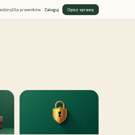
edziny
Dla prawników
Zaloguj
Opisz sprawę