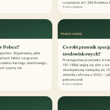
rozumieniu art. 286 Kodeksu 
9
min czytania
PRAWO KARNE
 w Polsce?
Co robi prawnik specj
ępstwo. Wyjaśniamy, jakie
środowiskowych?
elnych faktur na gruncie
Przestępstwa przeciwko środo
 Kodeksu karnego skarbowego,
181-188a) wiążą się dziś z su
est czynny żal.
obowiązkową nawiązką do 10 m
zmieniła reforma z 2022 r. i 
pełnomocnik.
8
min czytania