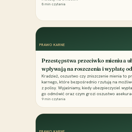
8
min czytania
PRAWO KARNE
Przestępstwa przeciwko mieniu a ub
wpływają na roszczenia i wypłatę 
Kradzież, oszustwo czy zniszczenie mienia to 
karnego, które bezpośrednio rzutują na możli
z polisy. Wyjaśniamy, kiedy ubezpieczyciel wypł
go odmówić oraz czym grozi oszustwo asekuracyj
9
min czytania
PRAWO KARNE