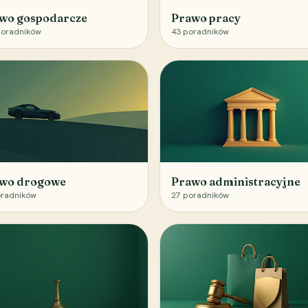
wo gospodarcze
Prawo pracy
oradników
43
poradników
wo drogowe
Prawo administracyjne
radników
27
poradników