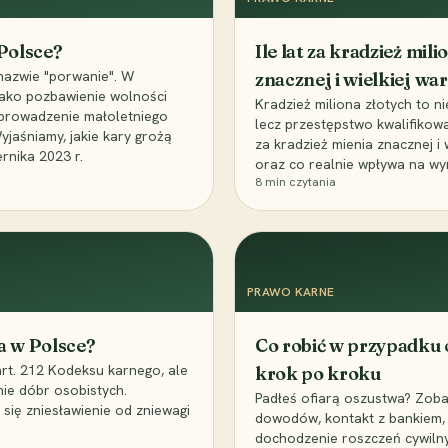
 Polsce?
Ile lat za kradzież mil
nazwie "porwanie". W
znacznej i wielkiej war
 jako pozbawienie wolności
Kradzież miliona złotych to n
, uprowadzenie małoletniego
lecz przestępstwo kwalifikowa
Wyjaśniamy, jakie kary grożą
za kradzież mienia znacznej i
rnika 2023 r.
oraz co realnie wpływa na wy
8
min czytania
PRAWO KARNE
a w Polsce?
Co robić w przypadku
art. 212 Kodeksu karnego, ale
krok po kroku
nie dóbr osobistych.
Padłeś ofiarą oszustwa? Zobac
 się zniesławienie od zniewagi
dowodów, kontakt z bankiem, 
dochodzenie roszczeń cywilny