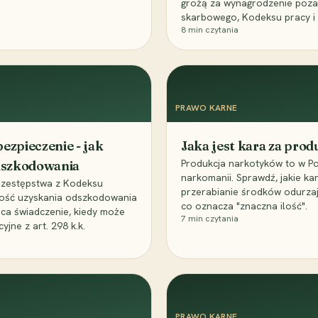
grożą za wynagrodzenie poz
skarbowego, Kodeksu pracy i
8
min czytania
PRAWO KARNE
ezpieczenie - jak
Jaka jest kara za pro
Produkcja narkotyków to w Po
odszkodowania
narkomanii. Sprawdź, jakie ka
przestępstwa z Kodeksu
przerabianie środków odurza
wość uzyskania odszkodowania
co oznacza "znaczna ilość".
aca świadczenie, kiedy może
7
min czytania
ne z art. 298 k.k.
PRAWO KARNE