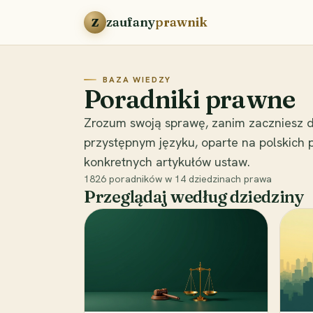
Przejdź do treści
zaufany
prawnik
Z
BAZA WIEDZY
Poradniki prawne
Zrozum swoją sprawę, zanim zaczniesz d
przystępnym języku, oparte na polskich
konkretnych artykułów ustaw.
1826
poradników w
14
dziedzinach prawa
Przeglądaj według dziedziny