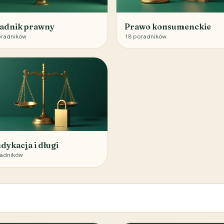
adnik prawny
Prawo konsumenckie
radników
18
poradników
dykacja i długi
adników