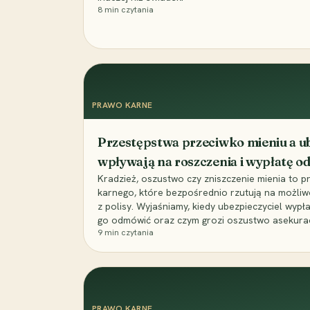
8
min czytania
PRAWO KARNE
Przestępstwa przeciwko mieniu a ub
wpływają na roszczenia i wypłatę 
Kradzież, oszustwo czy zniszczenie mienia to 
karnego, które bezpośrednio rzutują na możli
z polisy. Wyjaśniamy, kiedy ubezpieczyciel wypł
go odmówić oraz czym grozi oszustwo asekuracyj
9
min czytania
PRAWO KARNE