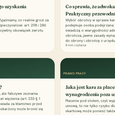
go uzyskania
Co sprawia, że adwoka
Praktyczny przewodn
aśniamy, co realnie grozi za
Wybór obrońcy w sprawie karne
eczycielowi: art. 298 i 286
podejmuje osoba podejrzana l
z cywilny obowiązek zwrotu
świadczą o wiarygodności ad
obrończa, jawne zasady wyna
do obrony i obrońcę z urzędu
8
min czytania
PRAWO PRACY
?
Jaka jest kara za pła
 ale fałszywe zeznania
wynagrodzenia poza 
t więzienia (art. 233 § 1
Płacenie pod stołem, czyli wyp
owiada za kłamstwo przed
umową, to nie tylko ryzyko d
 oskarżony może bronić się
skarbową może ponieść także 