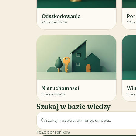
Odszkodowania
Por
21
poradników
18
po
Nieruchomości
Win
5
poradników
5
por
Szukaj w bazie wiedzy
1826
poradników