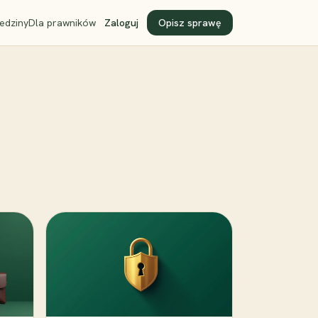
edziny
Dla prawników
Zaloguj
Opisz sprawę