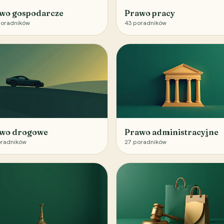
wo gospodarcze
Prawo pracy
oradników
43
poradników
wo drogowe
Prawo administracyjne
radników
27
poradników