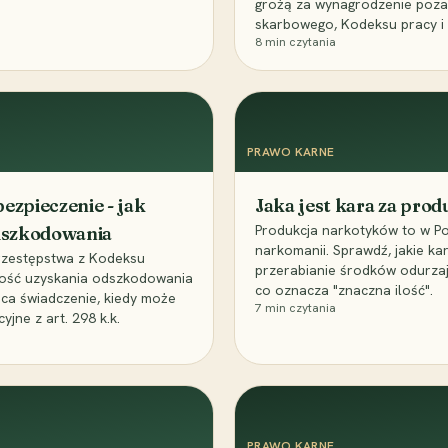
grożą za wynagrodzenie poz
skarbowego, Kodeksu pracy i
8
min czytania
PRAWO KARNE
ezpieczenie - jak
Jaka jest kara za pro
Produkcja narkotyków to w Po
odszkodowania
narkomanii. Sprawdź, jakie ka
przestępstwa z Kodeksu
przerabianie środków odurza
wość uzyskania odszkodowania
co oznacza "znaczna ilość".
aca świadczenie, kiedy może
7
min czytania
ne z art. 298 k.k.
PRAWO KARNE