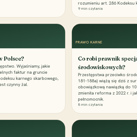
rozumieniu art. 286 Kodeksu 
9
min czytania
PRAWO KARNE
 w Polsce?
Co robi prawnik specj
ępstwo. Wyjaśniamy, jakie
środowiskowych?
elnych faktur na gruncie
Przestępstwa przeciwko środo
 Kodeksu karnego skarbowego,
181-188a) wiążą się dziś z su
est czynny żal.
obowiązkową nawiązką do 10 m
zmieniła reforma z 2022 r. i 
pełnomocnik.
8
min czytania