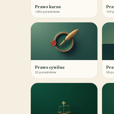
Prawo karne
Pra
1456
poradników
109
p
Prawo cywilne
Pra
32
poradników
28
po