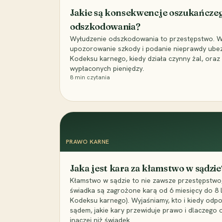
Jakie są konsekwencje oszukańcze
odszkodowania?
Wyłudzenie odszkodowania to przestępstwo. Wyj
upozorowanie szkody i podanie nieprawdy ubezpi
Kodeksu karnego, kiedy działa czynny żal, ora
wypłaconych pieniędzy.
8
min czytania
PRAWO KARNE
Jaka jest kara za kłamstwo w sądzie
Kłamstwo w sądzie to nie zawsze przestępstwo,
świadka są zagrożone karą od 6 miesięcy do 8 la
Kodeksu karnego). Wyjaśniamy, kto i kiedy odp
sądem, jakie kary przewiduje prawo i dlaczego
inaczej niż świadek.