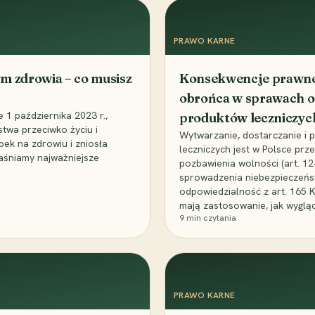
PRAWO KARNE
m zdrowia – co musisz
Konsekwencje prawne 
obrońca w sprawach o
1 października 2023 r.,
produktów leczniczyc
stwa przeciwko życiu i
Wytwarzanie, dostarczanie i
bek na zdrowiu i zniosła
leczniczych jest w Polsce pr
aśniamy najważniejsze
pozbawienia wolności (art. 1
sprowadzenia niebezpieczeńst
odpowiedzialność z art. 165 
mają zastosowanie, jak wyglą
9
min czytania
PRAWO KARNE