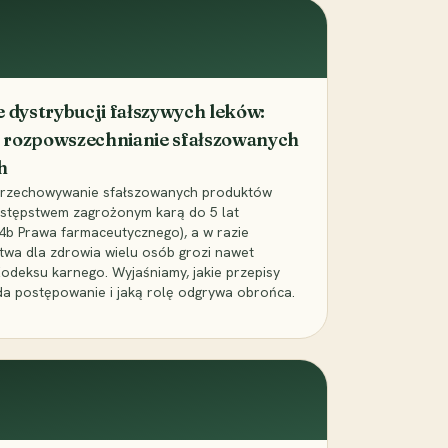
dystrybucji fałszywych leków:
 rozpowszechnianie sfałszowanych
h
 przechowywanie sfałszowanych produktów
zestępstwem zagrożonym karą do 5 lat
24b Prawa farmaceutycznego), a w razie
wa dla zdrowia wielu osób grozi nawet
Kodeksu karnego. Wyjaśniamy, jakie przepisy
da postępowanie i jaką rolę odgrywa obrońca.