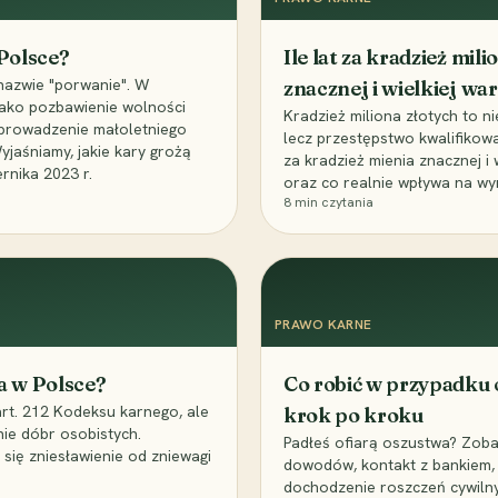
 Polsce?
Ile lat za kradzież mil
nazwie "porwanie". W
znacznej i wielkiej war
 jako pozbawienie wolności
Kradzież miliona złotych to n
, uprowadzenie małoletniego
lecz przestępstwo kwalifikowa
Wyjaśniamy, jakie kary grożą
za kradzież mienia znacznej i
rnika 2023 r.
oraz co realnie wpływa na wy
8
min czytania
PRAWO KARNE
a w Polsce?
Co robić w przypadku
art. 212 Kodeksu karnego, ale
krok po kroku
nie dóbr osobistych.
Padłeś ofiarą oszustwa? Zobac
 się zniesławienie od zniewagi
dowodów, kontakt z bankiem, 
dochodzenie roszczeń cywilny