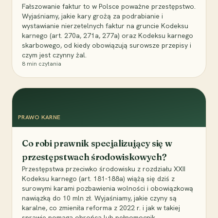
Fałszowanie faktur to w Polsce poważne przestępstwo.
Wyjaśniamy, jakie kary grożą za podrabianie i
wystawianie nierzetelnych faktur na gruncie Kodeksu
karnego (art. 270a, 271a, 277a) oraz Kodeksu karnego
skarbowego, od kiedy obowiązują surowsze przepisy i
czym jest czynny żal.
8
min czytania
PRAWO KARNE
Co robi prawnik specjalizujący się w
przestępstwach środowiskowych?
Przestępstwa przeciwko środowisku z rozdziału XXII
Kodeksu karnego (art. 181-188a) wiążą się dziś z
surowymi karami pozbawienia wolności i obowiązkową
nawiązką do 10 mln zł. Wyjaśniamy, jakie czyny są
karalne, co zmieniła reforma z 2022 r. i jak w takiej
sprawie pomaga obrońca lub pełnomocnik.