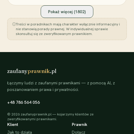
Pokaż więcej (
1802
)
ⓘ
Treści w poradnikach mają charakter wyłącznie informacyjny i
nie stanowią porady prawnej. W indywidualnej sprawie
skonsultuj się ze zweryfikowanym prawnikiem.
zaufany
prawnik
.pl
Łączymy ludzi z zaufanymi prawnikami — z pomocą AI, z
poszanowaniem prawa i prywatności.
+48 786 564 056
©
2026
zaufanyprawnik.pl — kojarzymy klientów ze
zweryfikowanymi prawnikami.
Klient
Prawnik
Jak to działa
Dołącz