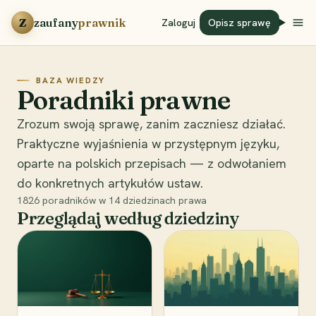
Przejdź do treści
Z
zaufany
prawnik
Zaloguj
Opisz sprawę
BAZA WIEDZY
Poradniki prawne
Zrozum swoją sprawę, zanim zaczniesz działać.
Praktyczne wyjaśnienia w przystępnym języku,
oparte na polskich przepisach — z odwołaniem
do konkretnych artykułów ustaw.
1826
poradników w
14
dziedzinach prawa
Przeglądaj według dziedziny