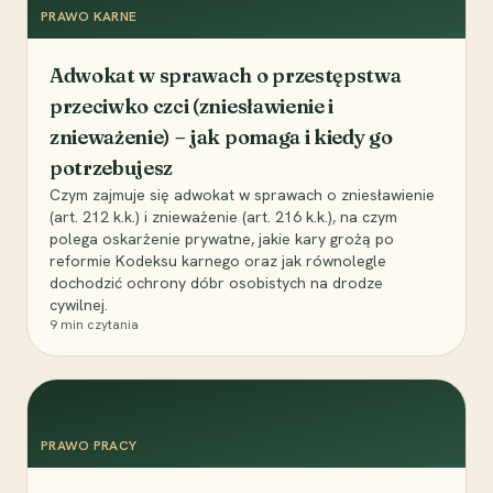
PRAWO KARNE
Adwokat w sprawach o przestępstwa
przeciwko czci (zniesławienie i
znieważenie) – jak pomaga i kiedy go
potrzebujesz
Czym zajmuje się adwokat w sprawach o zniesławienie
(art. 212 k.k.) i znieważenie (art. 216 k.k.), na czym
polega oskarżenie prywatne, jakie kary grożą po
reformie Kodeksu karnego oraz jak równolegle
dochodzić ochrony dóbr osobistych na drodze
cywilnej.
9
min czytania
PRAWO PRACY