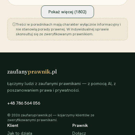
Pokaż więcej (
1802
)
ⓘ
Treści w poradnikach mają charakter wyłącznie informacyjny i
nie stanowią porady prawnej. W indywidualnej sprawie
skonsultuj się ze zweryfikowanym prawnikiem.
zaufany
prawnik
.pl
Łączymy ludzi z zaufanymi prawnikami — z pomocą AI, z
poszanowaniem prawa i prywatności.
+48 786 564 056
©
2026
zaufanyprawnik.pl — kojarzymy klientów ze
zweryfikowanymi prawnikami.
Klient
Prawnik
Jak to działa
Dołącz