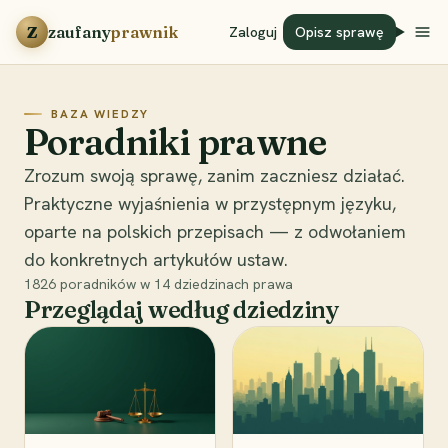
Przejdź do treści
Z
zaufany
prawnik
Zaloguj
Opisz sprawę
BAZA WIEDZY
Poradniki prawne
Zrozum swoją sprawę, zanim zaczniesz działać.
Praktyczne wyjaśnienia w przystępnym języku,
oparte na polskich przepisach — z odwołaniem
do konkretnych artykułów ustaw.
1826
poradników w
14
dziedzinach prawa
Przeglądaj według dziedziny