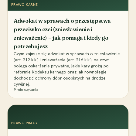
PRAWO KARNE
Adwokat w sprawach o przestępstwa
przeciwko czci (zniesławienie i
znieważenie) – jak pomaga i kiedy go
potrzebujesz
Czym zajmuje się adwokat w sprawach o zniesławienie
(art. 212 k.k.) i znieważenie (art. 216 k.k.), na czym
polega oskarżenie prywatne, jakie kary grożą po
reformie Kodeksu karnego oraz jak równolegle
dochodzić ochrony dóbr osobistych na drodze
cywilnej.
9
min czytania
PRAWO PRACY