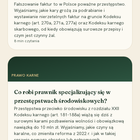
Fałszowanie faktur to w Polsce poważne przestępstwo.
Wyjaśniamy, jakie kary grożą za podrabianie i
wystawianie nierzetelnych faktur na gruncie Kodeksu
karnego (art. 270a, 271a, 277a) oraz Kodeksu karnego
skarbowego, od kiedy obowiązują surowsze przepisy i
czym jest czynny żal.
8
min czytania
PRAWO KARNE
Co robi prawnik specjalizujący się w
przestępstwach środowiskowych?
Przestępstwa przeciwko środowisku z rozdziału XXII
Kodeksu karnego (art. 181-188a) wiążą się dziś z
surowymi karami pozbawienia wolności i obowiązkową
nawiązką do 10 mln zł. Wyjaśniamy, jakie czyny są
karalne, co zmieniła reforma z 2022 r. i jak w takiej
sprawie pomaga obrońca lub pełnomocnik.