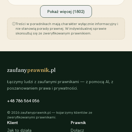
Pokaż więcej (
1802
)
ⓘ
Treści w poradnikach mają charakter wyłącznie informacyjny i
nie stanowią porady prawnej. W indywidualnej sprawie
skonsultuj się ze zweryfikowanym prawnikiem.
zaufany
prawnik
.pl
Łączymy ludzi z zaufanymi prawnikami — z pomocą AI, z
poszanowaniem prawa i prywatności.
+48 786 564 056
©
2026
zaufanyprawnik.pl — kojarzymy klientów ze
zweryfikowanymi prawnikami.
Klient
Prawnik
Jak to działa
Dołącz