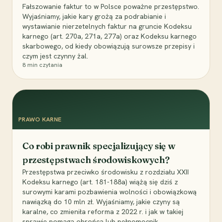
Fałszowanie faktur to w Polsce poważne przestępstwo.
Wyjaśniamy, jakie kary grożą za podrabianie i
wystawianie nierzetelnych faktur na gruncie Kodeksu
karnego (art. 270a, 271a, 277a) oraz Kodeksu karnego
skarbowego, od kiedy obowiązują surowsze przepisy i
czym jest czynny żal.
8
min czytania
PRAWO KARNE
Co robi prawnik specjalizujący się w
przestępstwach środowiskowych?
Przestępstwa przeciwko środowisku z rozdziału XXII
Kodeksu karnego (art. 181-188a) wiążą się dziś z
surowymi karami pozbawienia wolności i obowiązkową
nawiązką do 10 mln zł. Wyjaśniamy, jakie czyny są
karalne, co zmieniła reforma z 2022 r. i jak w takiej
sprawie pomaga obrońca lub pełnomocnik.