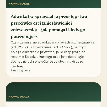
PRAWO KARNE
Adwokat w sprawach o przestępstwa
przeciwko czci (zniesławienie i
znieważenie) – jak pomaga i kiedy go
potrzebujesz
Czym zajmuje się adwokat w sprawach o zniesławienie
(art. 212 k.k.) i znieważenie (art. 216 k.k.), na czym
polega oskarżenie prywatne, jakie kary grożą po
reformie Kodeksu karnego oraz jak równolegle
dochodzić ochrony dóbr osobistych na drodze
cywilnej.
9
min czytania
PRAWO PRACY