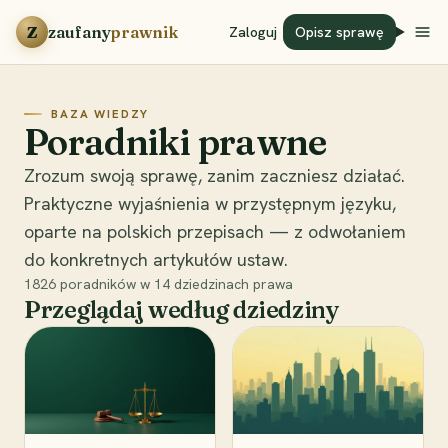
Przejdź do treści
Z
zaufany
prawnik
Zaloguj
Opisz sprawę
BAZA WIEDZY
Poradniki prawne
Zrozum swoją sprawę, zanim zaczniesz działać.
Praktyczne wyjaśnienia w przystępnym języku,
oparte na polskich przepisach — z odwołaniem
do konkretnych artykułów ustaw.
1826
poradników w
14
dziedzinach prawa
Przeglądaj według dziedziny