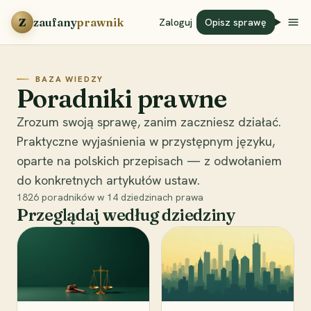
Przejdź do treści
Z
zaufany
prawnik
Zaloguj
Opisz sprawę
BAZA WIEDZY
Poradniki prawne
Zrozum swoją sprawę, zanim zaczniesz działać.
Praktyczne wyjaśnienia w przystępnym języku,
oparte na polskich przepisach — z odwołaniem
do konkretnych artykułów ustaw.
1826
poradników w
14
dziedzinach prawa
Przeglądaj według dziedziny