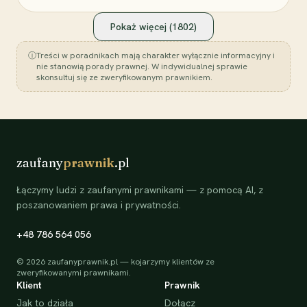
Pokaż więcej (
1802
)
ⓘ
Treści w poradnikach mają charakter wyłącznie informacyjny i
nie stanowią porady prawnej. W indywidualnej sprawie
skonsultuj się ze zweryfikowanym prawnikiem.
zaufany
prawnik
.pl
Łączymy ludzi z zaufanymi prawnikami — z pomocą AI, z
poszanowaniem prawa i prywatności.
+48 786 564 056
©
2026
zaufanyprawnik.pl — kojarzymy klientów ze
zweryfikowanymi prawnikami.
Klient
Prawnik
Jak to działa
Dołącz