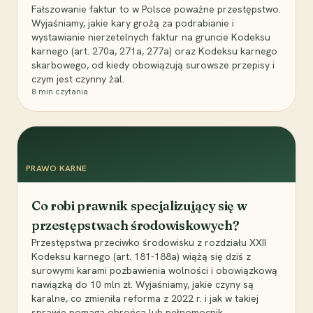
Fałszowanie faktur to w Polsce poważne przestępstwo.
Wyjaśniamy, jakie kary grożą za podrabianie i
wystawianie nierzetelnych faktur na gruncie Kodeksu
karnego (art. 270a, 271a, 277a) oraz Kodeksu karnego
skarbowego, od kiedy obowiązują surowsze przepisy i
czym jest czynny żal.
8
min czytania
PRAWO KARNE
Co robi prawnik specjalizujący się w
przestępstwach środowiskowych?
Przestępstwa przeciwko środowisku z rozdziału XXII
Kodeksu karnego (art. 181-188a) wiążą się dziś z
surowymi karami pozbawienia wolności i obowiązkową
nawiązką do 10 mln zł. Wyjaśniamy, jakie czyny są
karalne, co zmieniła reforma z 2022 r. i jak w takiej
sprawie pomaga obrońca lub pełnomocnik.