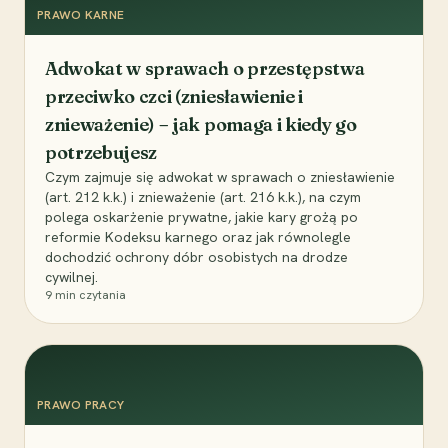
PRAWO KARNE
Adwokat w sprawach o przestępstwa
przeciwko czci (zniesławienie i
znieważenie) – jak pomaga i kiedy go
potrzebujesz
Czym zajmuje się adwokat w sprawach o zniesławienie
(art. 212 k.k.) i znieważenie (art. 216 k.k.), na czym
polega oskarżenie prywatne, jakie kary grożą po
reformie Kodeksu karnego oraz jak równolegle
dochodzić ochrony dóbr osobistych na drodze
cywilnej.
9
min czytania
PRAWO PRACY