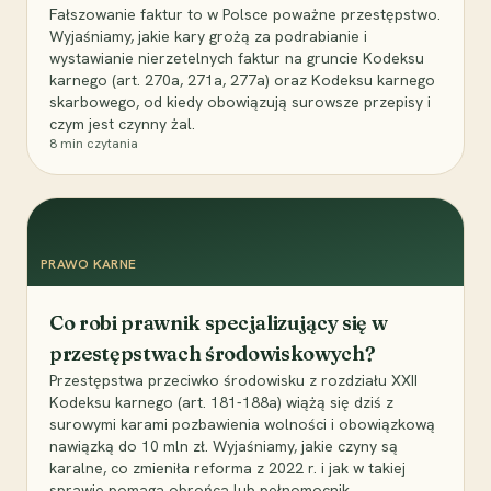
Fałszowanie faktur to w Polsce poważne przestępstwo.
Wyjaśniamy, jakie kary grożą za podrabianie i
wystawianie nierzetelnych faktur na gruncie Kodeksu
karnego (art. 270a, 271a, 277a) oraz Kodeksu karnego
skarbowego, od kiedy obowiązują surowsze przepisy i
czym jest czynny żal.
8
min czytania
PRAWO KARNE
Co robi prawnik specjalizujący się w
przestępstwach środowiskowych?
Przestępstwa przeciwko środowisku z rozdziału XXII
Kodeksu karnego (art. 181-188a) wiążą się dziś z
surowymi karami pozbawienia wolności i obowiązkową
nawiązką do 10 mln zł. Wyjaśniamy, jakie czyny są
karalne, co zmieniła reforma z 2022 r. i jak w takiej
sprawie pomaga obrońca lub pełnomocnik.