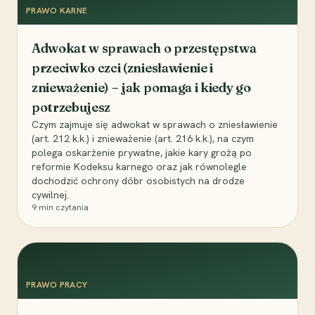
PRAWO KARNE
Adwokat w sprawach o przestępstwa
przeciwko czci (zniesławienie i
znieważenie) – jak pomaga i kiedy go
potrzebujesz
Czym zajmuje się adwokat w sprawach o zniesławienie
(art. 212 k.k.) i znieważenie (art. 216 k.k.), na czym
polega oskarżenie prywatne, jakie kary grożą po
reformie Kodeksu karnego oraz jak równolegle
dochodzić ochrony dóbr osobistych na drodze
cywilnej.
9
min czytania
PRAWO PRACY