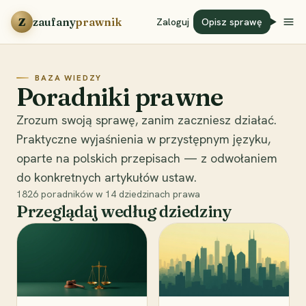
Przejdź do treści
Z
zaufany
prawnik
Zaloguj
Opisz sprawę
BAZA WIEDZY
Poradniki prawne
Zrozum swoją sprawę, zanim zaczniesz działać.
Praktyczne wyjaśnienia w przystępnym języku,
oparte na polskich przepisach — z odwołaniem
do konkretnych artykułów ustaw.
1826
poradników w
14
dziedzinach prawa
Przeglądaj według dziedziny