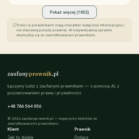
Pokaż więcej (
1802
)
ⓘ
Treści w poradnikach mają charakter wyłącznie informacyjny i
nie stanowią porady prawnej. W indywidualnej sprawie
skonsultuj się ze zweryfikowanym prawnikiem.
zaufany
prawnik
.pl
Łączymy ludzi z zaufanymi prawnikami — z pomocą AI, z
poszanowaniem prawa i prywatności.
+48 786 564 056
©
2026
zaufanyprawnik.pl — kojarzymy klientów ze
zweryfikowanymi prawnikami.
Klient
Prawnik
Jak to działa
Dołącz