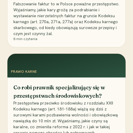
Fałszowanie faktur to w Polsce poważne przestępstwo.
Wyjaśniamy, jakie kary grożą za podrabianie i
wystawianie nierzetelnych faktur na gruncie Kodeksu
karnego (art. 270a, 271a, 277a) oraz Kodeksu karnego
skarbowego, od kiedy obowiązują surowsze przepisy i
czym jest czynny żal.
8
min czytania
PRAWO KARNE
Co robi prawnik specjalizujący się w
przestępstwach środowiskowych?
Przestępstwa przeciwko środowisku z rozdziału XXII
Kodeksu karnego (art. 181-188a) wiążą się dziś z
surowymi karami pozbawienia wolności i obowiązkową
nawiązką do 10 mln zł. Wyjaśniamy, jakie czyny są
karalne, co zmieniła reforma z 2022 r. i jak w takiej
sprawie pomaga obrońca lub pełnomocnik.