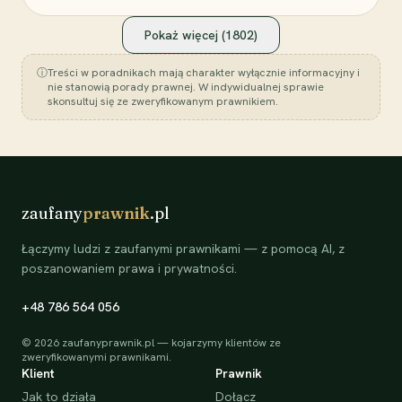
Pokaż więcej (
1802
)
ⓘ
Treści w poradnikach mają charakter wyłącznie informacyjny i
nie stanowią porady prawnej. W indywidualnej sprawie
skonsultuj się ze zweryfikowanym prawnikiem.
zaufany
prawnik
.pl
Łączymy ludzi z zaufanymi prawnikami — z pomocą AI, z
poszanowaniem prawa i prywatności.
+48 786 564 056
©
2026
zaufanyprawnik.pl — kojarzymy klientów ze
zweryfikowanymi prawnikami.
Klient
Prawnik
Jak to działa
Dołącz