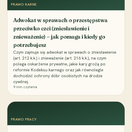
PRAWO KARNE
Adwokat w sprawach o przestępstwa
przeciwko czci (zniesławienie i
znieważenie) – jak pomaga i kiedy go
potrzebujesz
Czym zajmuje się adwokat w sprawach o zniesławienie
(art. 212 k.k.) i znieważenie (art. 216 k.k.), na czym
polega oskarżenie prywatne, jakie kary grożą po
reformie Kodeksu karnego oraz jak równolegle
dochodzić ochrony dóbr osobistych na drodze
cywilnej.
9
min czytania
PRAWO PRACY