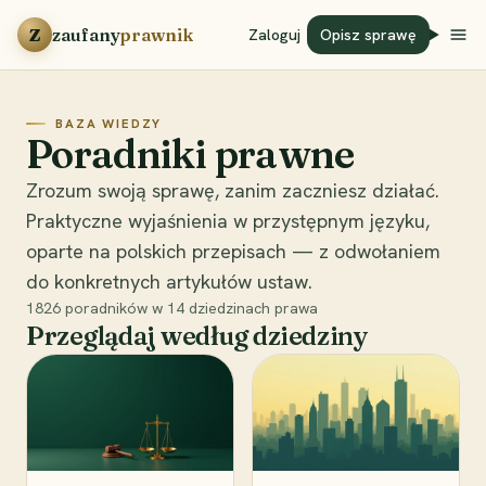
Przejdź do treści
Z
zaufany
prawnik
Zaloguj
Opisz sprawę
BAZA WIEDZY
Poradniki prawne
Zrozum swoją sprawę, zanim zaczniesz działać.
Praktyczne wyjaśnienia w przystępnym języku,
oparte na polskich przepisach — z odwołaniem
do konkretnych artykułów ustaw.
1826
poradników w
14
dziedzinach prawa
Przeglądaj według dziedziny