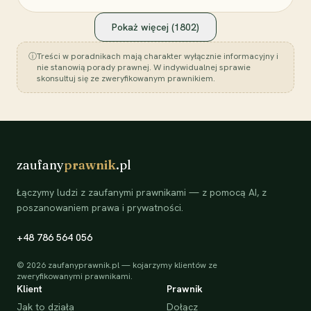
Pokaż więcej (
1802
)
ⓘ
Treści w poradnikach mają charakter wyłącznie informacyjny i
nie stanowią porady prawnej. W indywidualnej sprawie
skonsultuj się ze zweryfikowanym prawnikiem.
zaufany
prawnik
.pl
Łączymy ludzi z zaufanymi prawnikami — z pomocą AI, z
poszanowaniem prawa i prywatności.
+48 786 564 056
©
2026
zaufanyprawnik.pl — kojarzymy klientów ze
zweryfikowanymi prawnikami.
Klient
Prawnik
Jak to działa
Dołącz