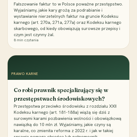
Fałszowanie faktur to w Polsce poważne przestępstwo.
Wyjaśniamy, jakie kary grożą za podrabianie i
wystawianie nierzetelnych faktur na gruncie Kodeksu
karnego (art. 270a, 271a, 277a) oraz Kodeksu karnego
skarbowego, od kiedy obowiązują surowsze przepisy i
czym jest czynny żal.
8
min czytania
PRAWO KARNE
Co robi prawnik specjalizujący się w
przestępstwach środowiskowych?
Przestępstwa przeciwko środowisku z rozdziału XXII
Kodeksu karnego (art. 181-188a) wiążą się dziś z
surowymi karami pozbawienia wolności i obowiązkową
nawiązką do 10 mln zł. Wyjaśniamy, jakie czyny są
karalne, co zmieniła reforma z 2022 r. i jak w takiej
sprawie pomaga obrońca lub pełnomocnik.