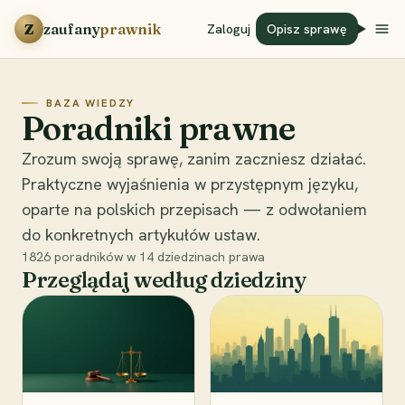
Przejdź do treści
Z
zaufany
prawnik
Zaloguj
Opisz sprawę
BAZA WIEDZY
Poradniki prawne
Zrozum swoją sprawę, zanim zaczniesz działać.
Praktyczne wyjaśnienia w przystępnym języku,
oparte na polskich przepisach — z odwołaniem
do konkretnych artykułów ustaw.
1826
poradników w
14
dziedzinach prawa
Przeglądaj według dziedziny