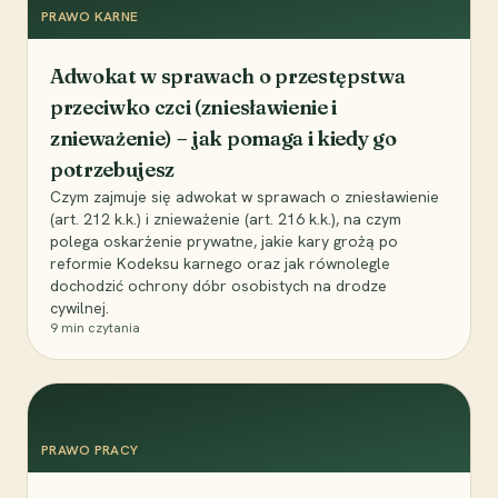
PRAWO KARNE
Adwokat w sprawach o przestępstwa
przeciwko czci (zniesławienie i
znieważenie) – jak pomaga i kiedy go
potrzebujesz
Czym zajmuje się adwokat w sprawach o zniesławienie
(art. 212 k.k.) i znieważenie (art. 216 k.k.), na czym
polega oskarżenie prywatne, jakie kary grożą po
reformie Kodeksu karnego oraz jak równolegle
dochodzić ochrony dóbr osobistych na drodze
cywilnej.
9
min czytania
PRAWO PRACY