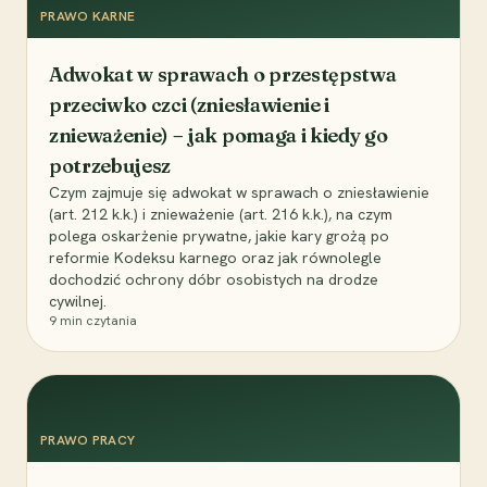
PRAWO KARNE
Adwokat w sprawach o przestępstwa
przeciwko czci (zniesławienie i
znieważenie) – jak pomaga i kiedy go
potrzebujesz
Czym zajmuje się adwokat w sprawach o zniesławienie
(art. 212 k.k.) i znieważenie (art. 216 k.k.), na czym
polega oskarżenie prywatne, jakie kary grożą po
reformie Kodeksu karnego oraz jak równolegle
dochodzić ochrony dóbr osobistych na drodze
cywilnej.
9
min czytania
PRAWO PRACY