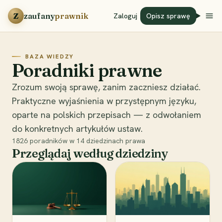
Przejdź do treści
Z
zaufany
prawnik
Zaloguj
Opisz sprawę
BAZA WIEDZY
Poradniki prawne
Zrozum swoją sprawę, zanim zaczniesz działać.
Praktyczne wyjaśnienia w przystępnym języku,
oparte na polskich przepisach — z odwołaniem
do konkretnych artykułów ustaw.
1826
poradników w
14
dziedzinach prawa
Przeglądaj według dziedziny