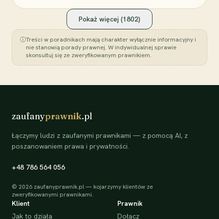
Pokaż więcej (
1802
)
ⓘ
Treści w poradnikach mają charakter wyłącznie informacyjny i
nie stanowią porady prawnej. W indywidualnej sprawie
skonsultuj się ze zweryfikowanym prawnikiem.
zaufany
prawnik
.pl
Łączymy ludzi z zaufanymi prawnikami — z pomocą AI, z
poszanowaniem prawa i prywatności.
+48 786 564 056
©
2026
zaufanyprawnik.pl — kojarzymy klientów ze
zweryfikowanymi prawnikami.
Klient
Prawnik
Jak to działa
Dołącz