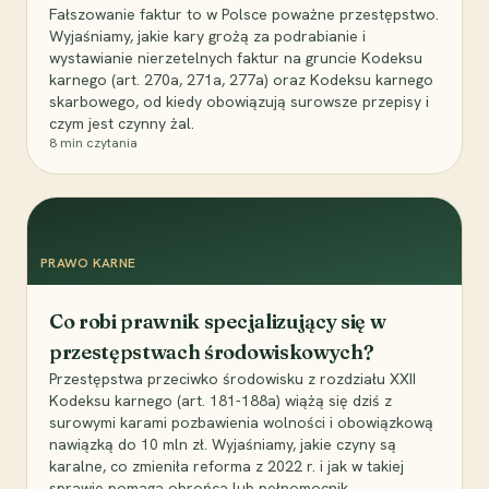
Fałszowanie faktur to w Polsce poważne przestępstwo.
Wyjaśniamy, jakie kary grożą za podrabianie i
wystawianie nierzetelnych faktur na gruncie Kodeksu
karnego (art. 270a, 271a, 277a) oraz Kodeksu karnego
skarbowego, od kiedy obowiązują surowsze przepisy i
czym jest czynny żal.
8
min czytania
PRAWO KARNE
Co robi prawnik specjalizujący się w
przestępstwach środowiskowych?
Przestępstwa przeciwko środowisku z rozdziału XXII
Kodeksu karnego (art. 181-188a) wiążą się dziś z
surowymi karami pozbawienia wolności i obowiązkową
nawiązką do 10 mln zł. Wyjaśniamy, jakie czyny są
karalne, co zmieniła reforma z 2022 r. i jak w takiej
sprawie pomaga obrońca lub pełnomocnik.