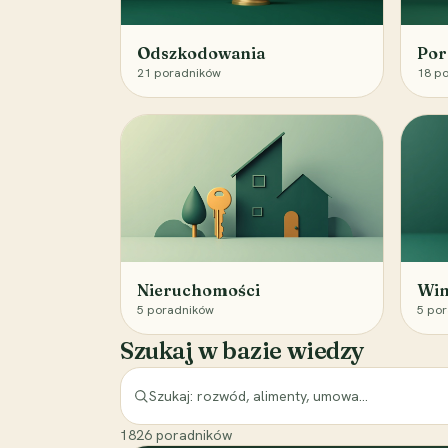
Odszkodowania
Por
21
poradników
18
po
Nieruchomości
Win
5
poradników
5
por
Szukaj w bazie wiedzy
1826
poradników