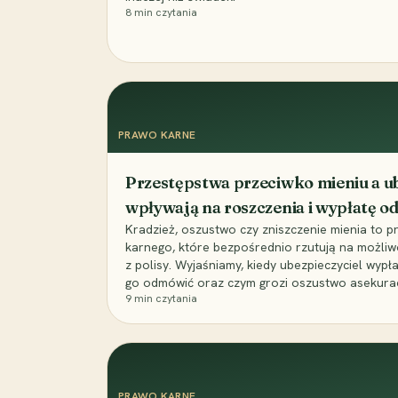
8
min czytania
PRAWO KARNE
Przestępstwa przeciwko mieniu a ub
wpływają na roszczenia i wypłatę 
Kradzież, oszustwo czy zniszczenie mienia to 
karnego, które bezpośrednio rzutują na możli
z polisy. Wyjaśniamy, kiedy ubezpieczyciel wypł
go odmówić oraz czym grozi oszustwo asekuracyj
9
min czytania
PRAWO KARNE