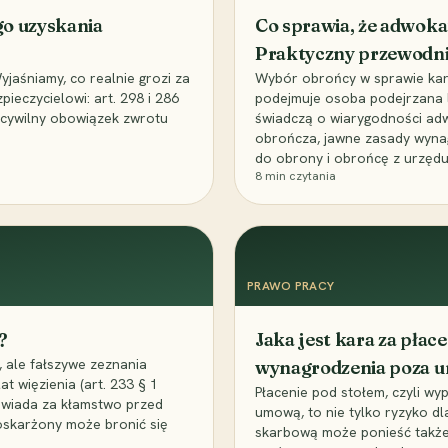
go uzyskania
Co sprawia, że adwoka
Praktyczny przewodn
aśniamy, co realnie grozi za
Wybór obrońcy w sprawie karne
eczycielowi: art. 298 i 286
podejmuje osoba podejrzana l
z cywilny obowiązek zwrotu
świadczą o wiarygodności ad
obrończa, jawne zasady wyna
do obrony i obrońcę z urzędu
8
min czytania
PRAWO PRACY
?
Jaka jest kara za pła
 ale fałszywe zeznania
wynagrodzenia poza 
t więzienia (art. 233 § 1
Płacenie pod stołem, czyli wyp
owiada za kłamstwo przed
umową, to nie tylko ryzyko d
 oskarżony może bronić się
skarbową może ponieść także 