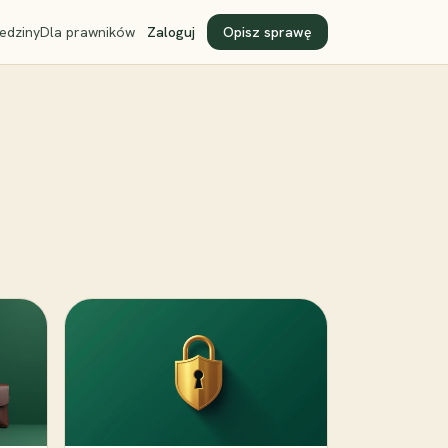
edziny
Dla prawników
Zaloguj
Opisz sprawę