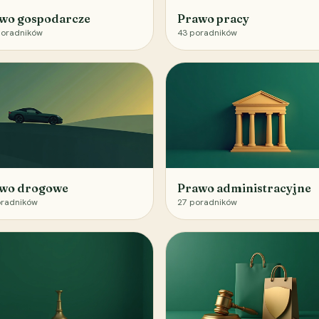
wo gospodarcze
Prawo pracy
oradników
43
poradników
wo drogowe
Prawo administracyjne
radników
27
poradników