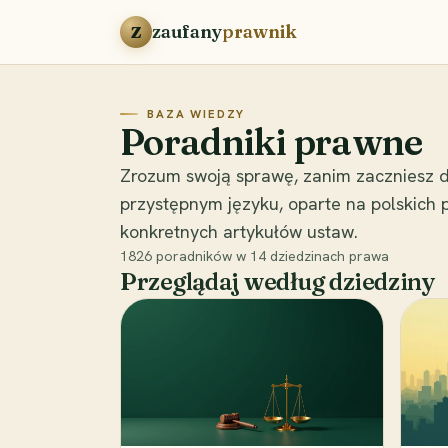
Przejdź do treści
zaufany
prawnik
Z
BAZA WIEDZY
Poradniki prawne
Zrozum swoją sprawę, zanim zaczniesz d
przystępnym języku, oparte na polskich
konkretnych artykułów ustaw.
1826
poradników w
14
dziedzinach prawa
Przeglądaj według dziedziny