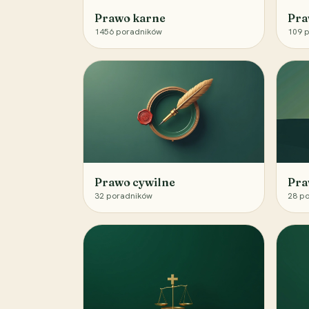
Prawo karne
Pra
1456
poradników
109
p
Prawo cywilne
Pra
32
poradników
28
po