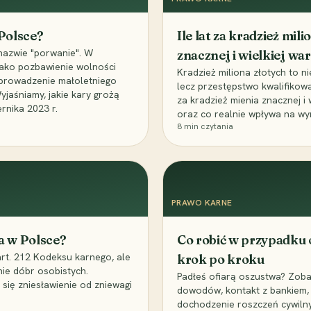
 Polsce?
Ile lat za kradzież mil
nazwie "porwanie". W
znacznej i wielkiej war
 jako pozbawienie wolności
Kradzież miliona złotych to n
, uprowadzenie małoletniego
lecz przestępstwo kwalifikowa
Wyjaśniamy, jakie kary grożą
za kradzież mienia znacznej i
rnika 2023 r.
oraz co realnie wpływa na wy
8
min czytania
PRAWO KARNE
a w Polsce?
Co robić w przypadku
art. 212 Kodeksu karnego, ale
krok po kroku
nie dóbr osobistych.
Padłeś ofiarą oszustwa? Zobac
 się zniesławienie od zniewagi
dowodów, kontakt z bankiem, 
dochodzenie roszczeń cywilny