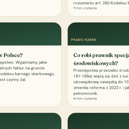
rozumieniu art. 286 Kodeksu 
9
min czytania
PRAWO KARNE
 w Polsce?
Co robi prawnik specj
ępstwo. Wyjaśniamy, jakie
środowiskowych?
elnych faktur na gruncie
Przestępstwa przeciwko środo
 Kodeksu karnego skarbowego,
181-188a) wiążą się dziś z su
est czynny żal.
obowiązkową nawiązką do 10 m
zmieniła reforma z 2022 r. i 
pełnomocnik.
8
min czytania