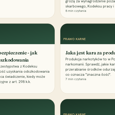
grożą za wynagrodzenie poz
skarbowego, Kodeksu pracy i
8
min czytania
PRAWO KARNE
ezpieczenie - jak
Jaka jest kara za pro
Produkcja narkotyków to w Po
odszkodowania
narkomanii. Sprawdź, jakie ka
przestępstwa z Kodeksu
przerabianie środków odurza
wość uzyskania odszkodowania
co oznacza "znaczna ilość".
aca świadczenie, kiedy może
7
min czytania
ne z art. 298 k.k.
PRAWO KARNE