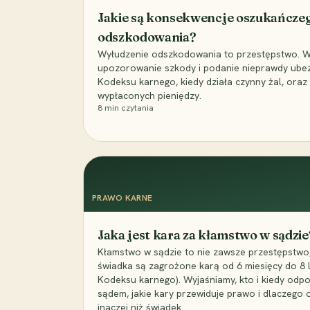
Jakie są konsekwencje oszukańcze
odszkodowania?
Wyłudzenie odszkodowania to przestępstwo. Wyj
upozorowanie szkody i podanie nieprawdy ubezpi
Kodeksu karnego, kiedy działa czynny żal, ora
wypłaconych pieniędzy.
8
min czytania
PRAWO KARNE
Jaka jest kara za kłamstwo w sądzie
Kłamstwo w sądzie to nie zawsze przestępstwo,
świadka są zagrożone karą od 6 miesięcy do 8 la
Kodeksu karnego). Wyjaśniamy, kto i kiedy odp
sądem, jakie kary przewiduje prawo i dlaczego
inaczej niż świadek.