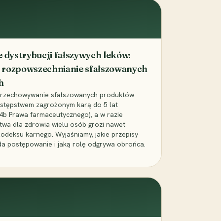
dystrybucji fałszywych leków:
 rozpowszechnianie sfałszowanych
h
 przechowywanie sfałszowanych produktów
zestępstwem zagrożonym karą do 5 lat
24b Prawa farmaceutycznego), a w razie
wa dla zdrowia wielu osób grozi nawet
Kodeksu karnego. Wyjaśniamy, jakie przepisy
da postępowanie i jaką rolę odgrywa obrońca.