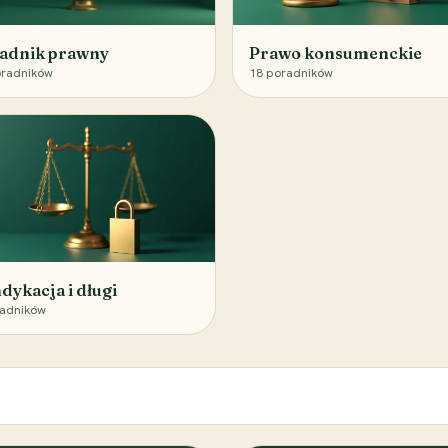
adnik prawny
Prawo konsumenckie
radników
18
poradników
dykacja i długi
adników