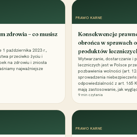
PRAWO KARNE
m zdrowia – co musisz
Konsekwencje prawne 
obrońca w sprawach o
1 października 2023 r.,
produktów leczniczyc
stwa przeciwko życiu i
Wytwarzanie, dostarczanie i
bek na zdrowiu i zniosła
leczniczych jest w Polsce pr
aśniamy najważniejsze
pozbawienia wolności (art. 1
sprowadzenia niebezpieczeńst
odpowiedzialność z art. 165 
mają zastosowanie, jak wyglą
9
min czytania
PRAWO KARNE