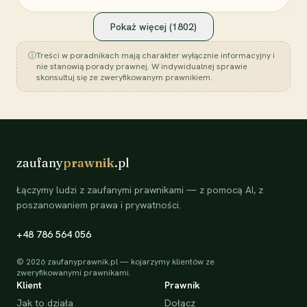
Pokaż więcej (
1802
)
ⓘ
Treści w poradnikach mają charakter wyłącznie informacyjny i
nie stanowią porady prawnej. W indywidualnej sprawie
skonsultuj się ze zweryfikowanym prawnikiem.
zaufany
prawnik
.pl
Łączymy ludzi z zaufanymi prawnikami — z pomocą AI, z
poszanowaniem prawa i prywatności.
+48 786 564 056
©
2026
zaufanyprawnik.pl — kojarzymy klientów ze
zweryfikowanymi prawnikami.
Klient
Prawnik
Jak to działa
Dołącz