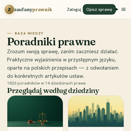
Przejdź do treści
Z
zaufany
prawnik
Zaloguj
Opisz sprawę
BAZA WIEDZY
Poradniki prawne
Zrozum swoją sprawę, zanim zaczniesz działać.
Praktyczne wyjaśnienia w przystępnym języku,
oparte na polskich przepisach — z odwołaniem
do konkretnych artykułów ustaw.
1826
poradników w
14
dziedzinach prawa
Przeglądaj według dziedziny