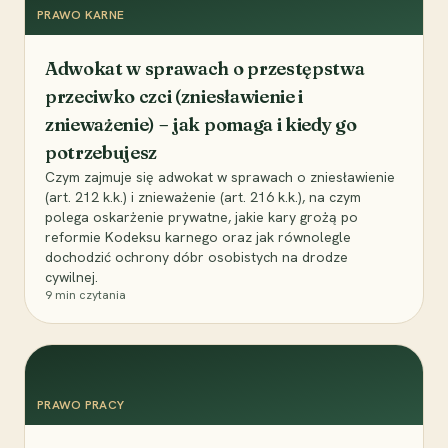
PRAWO KARNE
Adwokat w sprawach o przestępstwa
przeciwko czci (zniesławienie i
znieważenie) – jak pomaga i kiedy go
potrzebujesz
Czym zajmuje się adwokat w sprawach o zniesławienie
(art. 212 k.k.) i znieważenie (art. 216 k.k.), na czym
polega oskarżenie prywatne, jakie kary grożą po
reformie Kodeksu karnego oraz jak równolegle
dochodzić ochrony dóbr osobistych na drodze
cywilnej.
9
min czytania
PRAWO PRACY