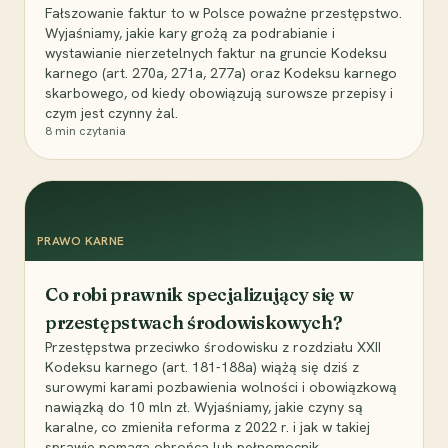
Fałszowanie faktur to w Polsce poważne przestępstwo.
Wyjaśniamy, jakie kary grożą za podrabianie i
wystawianie nierzetelnych faktur na gruncie Kodeksu
karnego (art. 270a, 271a, 277a) oraz Kodeksu karnego
skarbowego, od kiedy obowiązują surowsze przepisy i
czym jest czynny żal.
8
min czytania
PRAWO KARNE
Co robi prawnik specjalizujący się w
przestępstwach środowiskowych?
Przestępstwa przeciwko środowisku z rozdziału XXII
Kodeksu karnego (art. 181-188a) wiążą się dziś z
surowymi karami pozbawienia wolności i obowiązkową
nawiązką do 10 mln zł. Wyjaśniamy, jakie czyny są
karalne, co zmieniła reforma z 2022 r. i jak w takiej
sprawie pomaga obrońca lub pełnomocnik.