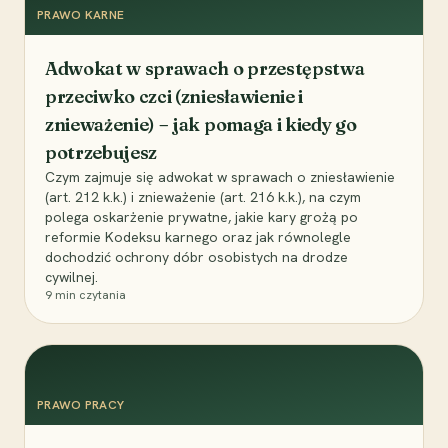
PRAWO KARNE
Adwokat w sprawach o przestępstwa
przeciwko czci (zniesławienie i
znieważenie) – jak pomaga i kiedy go
potrzebujesz
Czym zajmuje się adwokat w sprawach o zniesławienie
(art. 212 k.k.) i znieważenie (art. 216 k.k.), na czym
polega oskarżenie prywatne, jakie kary grożą po
reformie Kodeksu karnego oraz jak równolegle
dochodzić ochrony dóbr osobistych na drodze
cywilnej.
9
min czytania
PRAWO PRACY