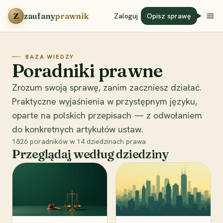
Przejdź do treści
Z
zaufany
prawnik
Zaloguj
Opisz sprawę
BAZA WIEDZY
Poradniki prawne
Zrozum swoją sprawę, zanim zaczniesz działać.
Praktyczne wyjaśnienia w przystępnym języku,
oparte na polskich przepisach — z odwołaniem
do konkretnych artykułów ustaw.
1826
poradników w
14
dziedzinach prawa
Przeglądaj według dziedziny