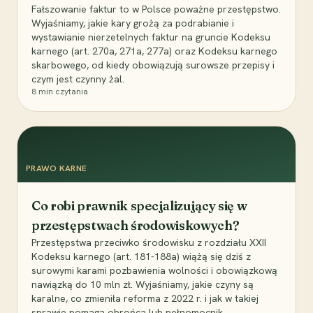
Fałszowanie faktur to w Polsce poważne przestępstwo.
Wyjaśniamy, jakie kary grożą za podrabianie i
wystawianie nierzetelnych faktur na gruncie Kodeksu
karnego (art. 270a, 271a, 277a) oraz Kodeksu karnego
skarbowego, od kiedy obowiązują surowsze przepisy i
czym jest czynny żal.
8
min czytania
PRAWO KARNE
Co robi prawnik specjalizujący się w
przestępstwach środowiskowych?
Przestępstwa przeciwko środowisku z rozdziału XXII
Kodeksu karnego (art. 181-188a) wiążą się dziś z
surowymi karami pozbawienia wolności i obowiązkową
nawiązką do 10 mln zł. Wyjaśniamy, jakie czyny są
karalne, co zmieniła reforma z 2022 r. i jak w takiej
sprawie pomaga obrońca lub pełnomocnik.