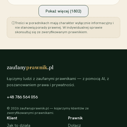
Pokaż więcej (
1802
)
ⓘ
Treści w poradnikach mają charakter wyłącznie informacyjny i
nie stanowią porady prawnej. W indywidualnej sprawie
skonsultuj się ze zweryfikowanym prawnikiem.
zaufany
prawnik
.pl
Łączymy ludzi z zaufanymi prawnikami — z pomocą AI, z
poszanowaniem prawa i prywatności.
+48 786 564 056
©
2026
zaufanyprawnik.pl — kojarzymy klientów ze
zweryfikowanymi prawnikami.
Klient
Prawnik
Jak to działa
Dołącz