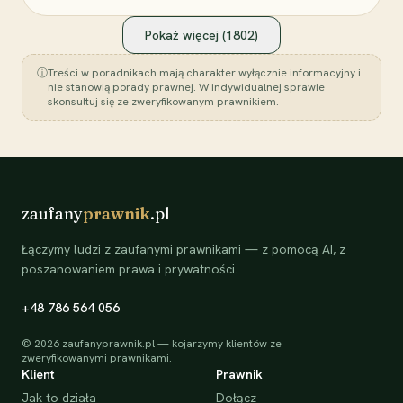
Pokaż więcej (
1802
)
ⓘ
Treści w poradnikach mają charakter wyłącznie informacyjny i
nie stanowią porady prawnej. W indywidualnej sprawie
skonsultuj się ze zweryfikowanym prawnikiem.
zaufany
prawnik
.pl
Łączymy ludzi z zaufanymi prawnikami — z pomocą AI, z
poszanowaniem prawa i prywatności.
+48 786 564 056
©
2026
zaufanyprawnik.pl — kojarzymy klientów ze
zweryfikowanymi prawnikami.
Klient
Prawnik
Jak to działa
Dołącz