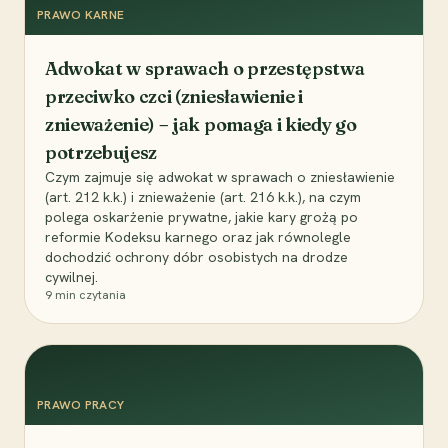
PRAWO KARNE
Adwokat w sprawach o przestępstwa
przeciwko czci (zniesławienie i
znieważenie) – jak pomaga i kiedy go
potrzebujesz
Czym zajmuje się adwokat w sprawach o zniesławienie
(art. 212 k.k.) i znieważenie (art. 216 k.k.), na czym
polega oskarżenie prywatne, jakie kary grożą po
reformie Kodeksu karnego oraz jak równolegle
dochodzić ochrony dóbr osobistych na drodze
cywilnej.
9
min czytania
PRAWO PRACY