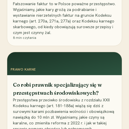
Fałszowanie faktur to w Polsce poważne przestępstwo.
Wyjaśniamy, jakie kary grożą za podrabianie i
wystawianie nierzetelnych faktur na gruncie Kodeksu
karnego (art. 270a, 271a, 277a) oraz Kodeksu karnego
skarbowego, od kiedy obowiązują surowsze przepisy i
czym jest czynny żal.
8
min czytania
PRAWO KARNE
Co robi prawnik specjalizujący się w
przestępstwach środowiskowych?
Przestępstwa przeciwko środowisku z rozdziału XXII
Kodeksu karnego (art. 181-188a) wiążą się dziś z
surowymi karami pozbawienia wolności i obowiązkową
nawiązką do 10 mln zł. Wyjaśniamy, jakie czyny są
karalne, co zmieniła reforma z 2022 r. i jak w takiej
sprawie pomaga obrońca lub pełnomocnik.