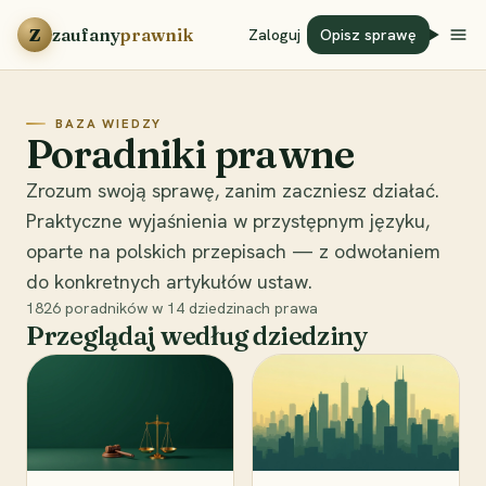
Przejdź do treści
Z
zaufany
prawnik
Zaloguj
Opisz sprawę
BAZA WIEDZY
Poradniki prawne
Zrozum swoją sprawę, zanim zaczniesz działać.
Praktyczne wyjaśnienia w przystępnym języku,
oparte na polskich przepisach — z odwołaniem
do konkretnych artykułów ustaw.
1826
poradników w
14
dziedzinach prawa
Przeglądaj według dziedziny