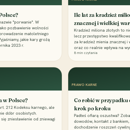
 Polsce?
Ile lat za kradzież mil
nazwie "porwanie". W
znacznej i wielkiej war
 jako pozbawienie wolności
Kradzież miliona złotych to n
, uprowadzenie małoletniego
lecz przestępstwo kwalifikowa
Wyjaśniamy, jakie kary grożą
za kradzież mienia znacznej i
rnika 2023 r.
oraz co realnie wpływa na wy
8
min czytania
PRAWO KARNE
a w Polsce?
Co robić w przypadku
art. 212 Kodeksu karnego, ale
krok po kroku
nie dóbr osobistych.
Padłeś ofiarą oszustwa? Zobac
 się zniesławienie od zniewagi
dowodów, kontakt z bankiem, 
dochodzenie roszczeń cywilny