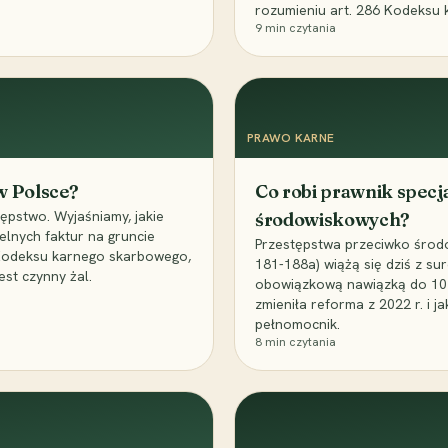
rozumieniu art. 286 Kodeksu 
9
min czytania
PRAWO KARNE
 w Polsce?
Co robi prawnik specj
ępstwo. Wyjaśniamy, jakie
środowiskowych?
elnych faktur na gruncie
Przestępstwa przeciwko środo
 Kodeksu karnego skarbowego,
181-188a) wiążą się dziś z su
est czynny żal.
obowiązkową nawiązką do 10 m
zmieniła reforma z 2022 r. i 
pełnomocnik.
8
min czytania