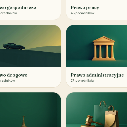
wo gospodarcze
Prawo pracy
oradników
43
poradników
wo drogowe
Prawo administracyjne
radników
27
poradników