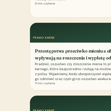
8
min czytania
PRAWO KARNE
Przestępstwa przeciwko mieniu a ub
wpływają na roszczenia i wypłatę 
Kradzież, oszustwo czy zniszczenie mienia to 
karnego, które bezpośrednio rzutują na możli
z polisy. Wyjaśniamy, kiedy ubezpieczyciel wypł
go odmówić oraz czym grozi oszustwo asekuracyj
9
min czytania
PRAWO KARNE