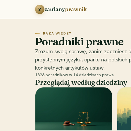
Przejdź do treści
zaufany
prawnik
Z
BAZA WIEDZY
Poradniki prawne
Zrozum swoją sprawę, zanim zaczniesz d
przystępnym języku, oparte na polskich
konkretnych artykułów ustaw.
1826
poradników w
14
dziedzinach prawa
Przeglądaj według dziedziny