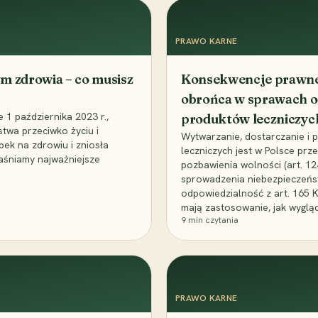
PRAWO KARNE
m zdrowia – co musisz
Konsekwencje prawne 
obrońca w sprawach o
1 października 2023 r.,
produktów leczniczyc
stwa przeciwko życiu i
Wytwarzanie, dostarczanie i
bek na zdrowiu i zniosła
leczniczych jest w Polsce pr
aśniamy najważniejsze
pozbawienia wolności (art. 1
sprowadzenia niebezpieczeńst
odpowiedzialność z art. 165 
mają zastosowanie, jak wyglą
9
min czytania
PRAWO KARNE