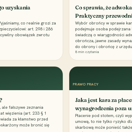
go uzyskania
Co sprawia, że adwoka
Praktyczny przewodn
aśniamy, co realnie grozi za
Wybór obrońcy w sprawie karne
eczycielowi: art. 298 i 286
podejmuje osoba podejrzana l
z cywilny obowiązek zwrotu
świadczą o wiarygodności ad
obrończa, jawne zasady wyna
do obrony i obrońcę z urzędu
8
min czytania
PRAWO PRACY
?
Jaka jest kara za pła
 ale fałszywe zeznania
wynagrodzenia poza 
t więzienia (art. 233 § 1
Płacenie pod stołem, czyli wyp
owiada za kłamstwo przed
umową, to nie tylko ryzyko d
 oskarżony może bronić się
skarbową może ponieść także 