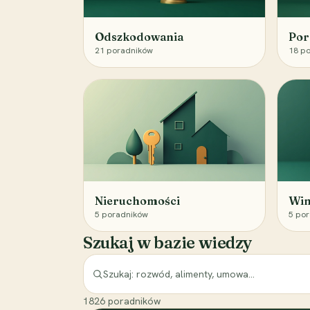
Odszkodowania
Por
21
poradników
18
po
Nieruchomości
Win
5
poradników
5
por
Szukaj w bazie wiedzy
1826
poradników