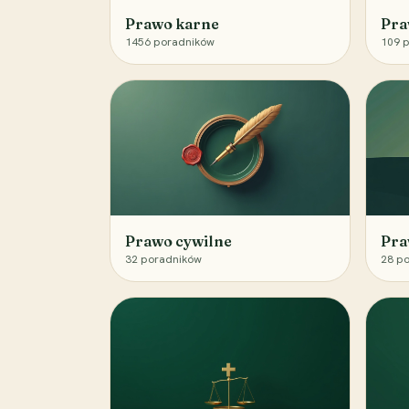
Prawo karne
Pra
1456
poradników
109
p
Prawo cywilne
Pra
32
poradników
28
po