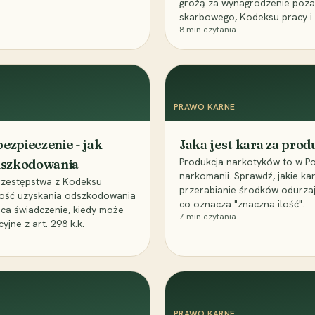
grożą za wynagrodzenie poz
skarbowego, Kodeksu pracy i
8
min czytania
PRAWO KARNE
ezpieczenie - jak
Jaka jest kara za pro
Produkcja narkotyków to w Po
odszkodowania
narkomanii. Sprawdź, jakie ka
przestępstwa z Kodeksu
przerabianie środków odurza
wość uzyskania odszkodowania
co oznacza "znaczna ilość".
aca świadczenie, kiedy może
7
min czytania
ne z art. 298 k.k.
PRAWO KARNE