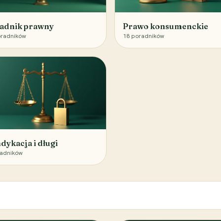
adnik prawny
Prawo konsumenckie
radników
18
poradników
dykacja i długi
adników