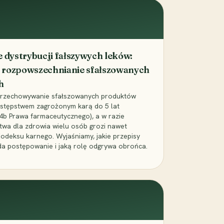
dystrybucji fałszywych leków:
 rozpowszechnianie sfałszowanych
h
 przechowywanie sfałszowanych produktów
zestępstwem zagrożonym karą do 5 lat
24b Prawa farmaceutycznego), a w razie
wa dla zdrowia wielu osób grozi nawet
Kodeksu karnego. Wyjaśniamy, jakie przepisy
da postępowanie i jaką rolę odgrywa obrońca.