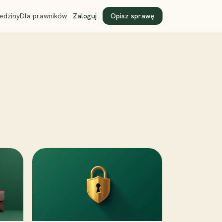
edziny
Dla prawników
Zaloguj
Opisz sprawę