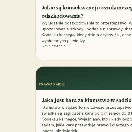
Jakie są konsekwencje oszukańcze
odszkodowania?
Wyłudzenie odszkodowania to przestępstwo. Wyj
upozorowanie szkody i podanie nieprawdy ubezpi
Kodeksu karnego, kiedy działa czynny żal, ora
wypłaconych pieniędzy.
8
min czytania
PRAWO KARNE
Jaka jest kara za kłamstwo w sądzie
Kłamstwo w sądzie to nie zawsze przestępstwo,
świadka są zagrożone karą od 6 miesięcy do 8 la
Kodeksu karnego). Wyjaśniamy, kto i kiedy odp
sądem, jakie kary przewiduje prawo i dlaczego
inaczej niż świadek.