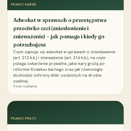
PRAWO KARNE
Adwokat w sprawach o przestępstwa
przeciwko czci (zniesławienie i
znieważenie) – jak pomaga i kiedy go
potrzebujesz
Czym zajmuje się adwokat w sprawach o zniesławienie
(art. 212 k.k.) i znieważenie (art. 216 k.k.), na czym
polega oskarżenie prywatne, jakie kary grożą po
reformie Kodeksu karnego oraz jak równolegle
dochodzić ochrony dóbr osobistych na drodze
cywilnej.
9
min czytania
PRAWO PRACY