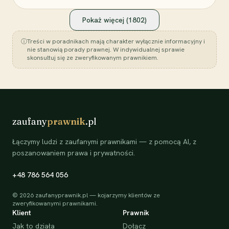
Pokaż więcej (
1802
)
ⓘ
Treści w poradnikach mają charakter wyłącznie informacyjny i
nie stanowią porady prawnej. W indywidualnej sprawie
skonsultuj się ze zweryfikowanym prawnikiem.
zaufany
prawnik
.pl
Łączymy ludzi z zaufanymi prawnikami — z pomocą AI, z
poszanowaniem prawa i prywatności.
+48 786 564 056
©
2026
zaufanyprawnik.pl — kojarzymy klientów ze
zweryfikowanymi prawnikami.
Klient
Prawnik
Jak to działa
Dołącz