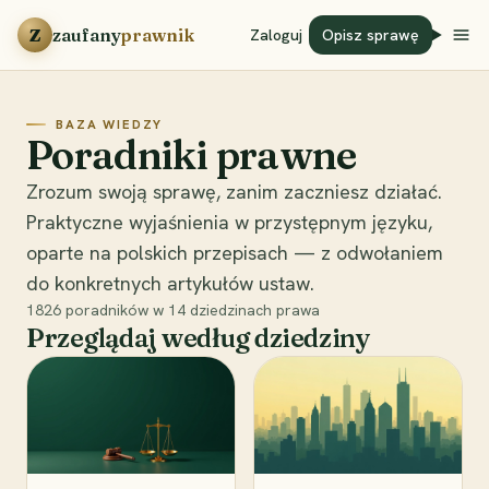
Przejdź do treści
Z
zaufany
prawnik
Zaloguj
Opisz sprawę
BAZA WIEDZY
Poradniki prawne
Zrozum swoją sprawę, zanim zaczniesz działać.
Praktyczne wyjaśnienia w przystępnym języku,
oparte na polskich przepisach — z odwołaniem
do konkretnych artykułów ustaw.
1826
poradników w
14
dziedzinach prawa
Przeglądaj według dziedziny