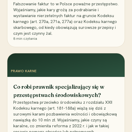
Fałszowanie faktur to w Polsce poważne przestępstwo.
Wyjaśniamy, jakie kary grożą za podrabianie i
wystawianie nierzetelnych faktur na gruncie Kodeksu
karnego (art. 270a, 271a, 277a) oraz Kodeksu karnego
skarbowego, od kiedy obowiązują surowsze przepisy i
czym jest czynny żal.
8
min czytania
PRAWO KARNE
Co robi prawnik specjalizujący się w
przestępstwach środowiskowych?
Przestępstwa przeciwko środowisku z rozdziału XXII
Kodeksu karnego (art. 181-188a) wiążą się dziś z
surowymi karami pozbawienia wolności i obowiązkową
nawiązką do 10 mln zł. Wyjaśniamy, jakie czyny są
karalne, co zmieniła reforma z 2022 r. i jak w takiej
sprawie pomaga obrońca lub pełnomocnik.