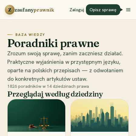
Przejdź do treści
Z
zaufany
prawnik
Zaloguj
Opisz sprawę
BAZA WIEDZY
Poradniki prawne
Zrozum swoją sprawę, zanim zaczniesz działać.
Praktyczne wyjaśnienia w przystępnym języku,
oparte na polskich przepisach — z odwołaniem
do konkretnych artykułów ustaw.
1826
poradników w
14
dziedzinach prawa
Przeglądaj według dziedziny