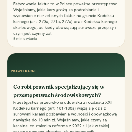
Fałszowanie faktur to w Polsce poważne przestępstwo.
Wyjaśniamy, jakie kary grożą za podrabianie i
wystawianie nierzetelnych faktur na gruncie Kodeksu
karnego (art. 270a, 271a, 277a) oraz Kodeksu karnego
skarbowego, od kiedy obowiązują surowsze przepisy i
czym jest czynny żal.
8
min czytania
PRAWO KARNE
Co robi prawnik specjalizujący się w
przestępstwach środowiskowych?
Przestępstwa przeciwko środowisku z rozdziału XXII
Kodeksu karnego (art. 181-188a) wiążą się dziś z
surowymi karami pozbawienia wolności i obowiązkową
nawiązką do 10 mln zł. Wyjaśniamy, jakie czyny są
karalne, co zmieniła reforma z 2022 r. i jak w takiej
sprawie pomaga obrońca lub pełnomocnik.