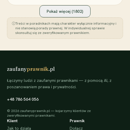
Pokaż więcej (
1802
)
ⓘ
Treści w poradnikach mają charakter wyłącznie informacyjny i
nie stanowią porady prawnej. W indywidualnej sprawie
skonsultuj się ze zweryfikowanym prawnikiem.
zaufany
prawnik
.pl
Łączymy ludzi z zaufanymi prawnikami — z pomocą AI, z
poszanowaniem prawa i prywatności.
+48 786 564 056
©
2026
zaufanyprawnik.pl — kojarzymy klientów ze
zweryfikowanymi prawnikami.
Klient
Prawnik
Jak to działa
Dołącz