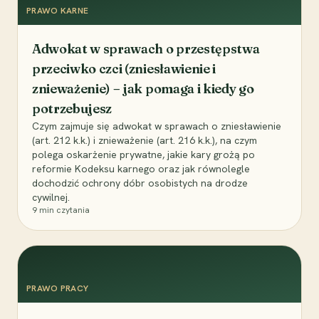
PRAWO KARNE
Adwokat w sprawach o przestępstwa
przeciwko czci (zniesławienie i
znieważenie) – jak pomaga i kiedy go
potrzebujesz
Czym zajmuje się adwokat w sprawach o zniesławienie
(art. 212 k.k.) i znieważenie (art. 216 k.k.), na czym
polega oskarżenie prywatne, jakie kary grożą po
reformie Kodeksu karnego oraz jak równolegle
dochodzić ochrony dóbr osobistych na drodze
cywilnej.
9
min czytania
PRAWO PRACY