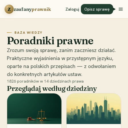
Przejdź do treści
Z
zaufany
prawnik
Zaloguj
Opisz sprawę
BAZA WIEDZY
Poradniki prawne
Zrozum swoją sprawę, zanim zaczniesz działać.
Praktyczne wyjaśnienia w przystępnym języku,
oparte na polskich przepisach — z odwołaniem
do konkretnych artykułów ustaw.
1826
poradników w
14
dziedzinach prawa
Przeglądaj według dziedziny