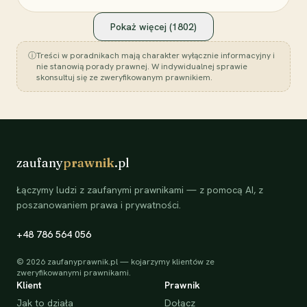
Pokaż więcej (
1802
)
ⓘ
Treści w poradnikach mają charakter wyłącznie informacyjny i
nie stanowią porady prawnej. W indywidualnej sprawie
skonsultuj się ze zweryfikowanym prawnikiem.
zaufany
prawnik
.pl
Łączymy ludzi z zaufanymi prawnikami — z pomocą AI, z
poszanowaniem prawa i prywatności.
+48 786 564 056
©
2026
zaufanyprawnik.pl — kojarzymy klientów ze
zweryfikowanymi prawnikami.
Klient
Prawnik
Jak to działa
Dołącz