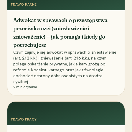
PRAWO KARNE
Adwokat w sprawach o przestępstwa
przeciwko czci (zniesławienie i
znieważenie) – jak pomaga i kiedy go
potrzebujesz
Czym zajmuje się adwokat w sprawach o zniesławienie
(art. 212 k.k.) i znieważenie (art. 216 k.k.), na czym
polega oskarżenie prywatne, jakie kary grożą po
reformie Kodeksu karnego oraz jak równolegle
dochodzić ochrony dóbr osobistych na drodze
cywilnej.
9
min czytania
PRAWO PRACY