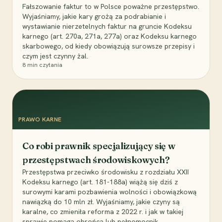
Fałszowanie faktur to w Polsce poważne przestępstwo.
Wyjaśniamy, jakie kary grożą za podrabianie i
wystawianie nierzetelnych faktur na gruncie Kodeksu
karnego (art. 270a, 271a, 277a) oraz Kodeksu karnego
skarbowego, od kiedy obowiązują surowsze przepisy i
czym jest czynny żal.
8
min czytania
PRAWO KARNE
Co robi prawnik specjalizujący się w
przestępstwach środowiskowych?
Przestępstwa przeciwko środowisku z rozdziału XXII
Kodeksu karnego (art. 181-188a) wiążą się dziś z
surowymi karami pozbawienia wolności i obowiązkową
nawiązką do 10 mln zł. Wyjaśniamy, jakie czyny są
karalne, co zmieniła reforma z 2022 r. i jak w takiej
sprawie pomaga obrońca lub pełnomocnik.