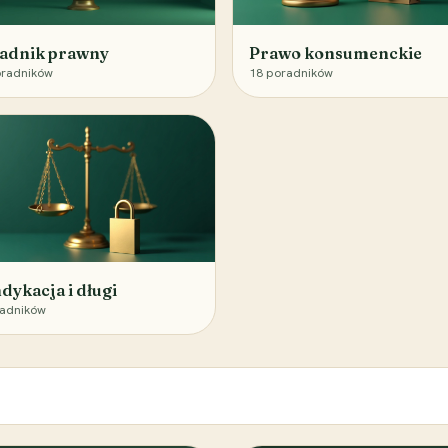
adnik prawny
Prawo konsumenckie
radników
18
poradników
dykacja i długi
adników