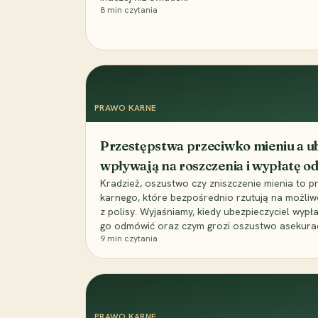
8
min czytania
PRAWO KARNE
Przestępstwa przeciwko mieniu a ub
wpływają na roszczenia i wypłatę 
Kradzież, oszustwo czy zniszczenie mienia to 
karnego, które bezpośrednio rzutują na możli
z polisy. Wyjaśniamy, kiedy ubezpieczyciel wypł
go odmówić oraz czym grozi oszustwo asekuracyj
9
min czytania
PRAWO KARNE