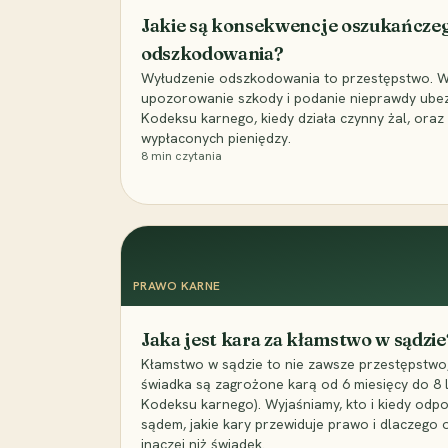
Jakie są konsekwencje oszukańcze
odszkodowania?
Wyłudzenie odszkodowania to przestępstwo. Wyj
upozorowanie szkody i podanie nieprawdy ubezpi
Kodeksu karnego, kiedy działa czynny żal, ora
wypłaconych pieniędzy.
8
min czytania
PRAWO KARNE
Jaka jest kara za kłamstwo w sądzie
Kłamstwo w sądzie to nie zawsze przestępstwo,
świadka są zagrożone karą od 6 miesięcy do 8 la
Kodeksu karnego). Wyjaśniamy, kto i kiedy odp
sądem, jakie kary przewiduje prawo i dlaczego
inaczej niż świadek.