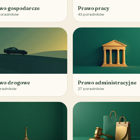
wo gospodarcze
Prawo pracy
oradników
43
poradników
wo drogowe
Prawo administracyjne
radników
27
poradników