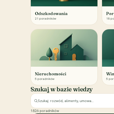
Odszkodowania
Por
21
poradników
18
po
Nieruchomości
Win
5
poradników
5
por
Szukaj w bazie wiedzy
1826
poradników