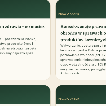
PRAWO KARNE
m zdrowia – co musisz
Konsekwencje prawne 
obrońca w sprawach o
1 października 2023 r.,
produktów leczniczyc
stwa przeciwko życiu i
Wytwarzanie, dostarczanie i
bek na zdrowiu i zniosła
leczniczych jest w Polsce pr
aśniamy najważniejsze
pozbawienia wolności (art. 1
sprowadzenia niebezpieczeńst
odpowiedzialność z art. 165 
mają zastosowanie, jak wyglą
9
min czytania
PRAWO KARNE