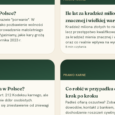
 Polsce?
Ile lat za kradzież mil
nazwie "porwanie". W
znacznej i wielkiej war
 jako pozbawienie wolności
Kradzież miliona złotych to n
, uprowadzenie małoletniego
lecz przestępstwo kwalifikowa
Wyjaśniamy, jakie kary grożą
za kradzież mienia znacznej i
rnika 2023 r.
oraz co realnie wpływa na wy
8
min czytania
PRAWO KARNE
a w Polsce?
Co robić w przypadku
art. 212 Kodeksu karnego, ale
krok po kroku
nie dóbr osobistych.
Padłeś ofiarą oszustwa? Zobac
 się zniesławienie od zniewagi
dowodów, kontakt z bankiem, 
dochodzenie roszczeń cywilny