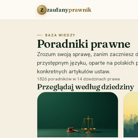
Przejdź do treści
zaufany
prawnik
Z
BAZA WIEDZY
Poradniki prawne
Zrozum swoją sprawę, zanim zaczniesz d
przystępnym języku, oparte na polskich
konkretnych artykułów ustaw.
1826
poradników w
14
dziedzinach prawa
Przeglądaj według dziedziny