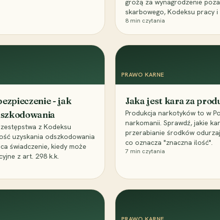
grożą za wynagrodzenie poz
skarbowego, Kodeksu pracy i
8
min czytania
PRAWO KARNE
ezpieczenie - jak
Jaka jest kara za pro
Produkcja narkotyków to w Po
odszkodowania
narkomanii. Sprawdź, jakie ka
przestępstwa z Kodeksu
przerabianie środków odurza
wość uzyskania odszkodowania
co oznacza "znaczna ilość".
aca świadczenie, kiedy może
7
min czytania
ne z art. 298 k.k.
PRAWO KARNE