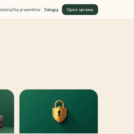
edziny
Dla prawników
Zaloguj
Opisz sprawę