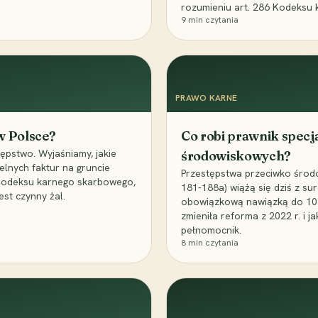
rozumieniu art. 286 Kodeksu 
9
min czytania
PRAWO KARNE
 w Polsce?
Co robi prawnik specj
ępstwo. Wyjaśniamy, jakie
środowiskowych?
elnych faktur na gruncie
Przestępstwa przeciwko środo
 Kodeksu karnego skarbowego,
181-188a) wiążą się dziś z su
est czynny żal.
obowiązkową nawiązką do 10 m
zmieniła reforma z 2022 r. i 
pełnomocnik.
8
min czytania