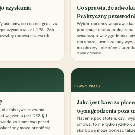
go uzyskania
Co sprawia, że adwoka
Praktyczny przewodn
aśniamy, co realnie grozi za
Wybór obrońcy w sprawie karne
eczycielowi: art. 298 i 286
podejmuje osoba podejrzana l
z cywilny obowiązek zwrotu
świadczą o wiarygodności ad
obrończa, jawne zasady wyna
do obrony i obrońcę z urzędu
8
min czytania
PRAWO PRACY
?
Jaka jest kara za pła
 ale fałszywe zeznania
wynagrodzenia poza 
t więzienia (art. 233 § 1
Płacenie pod stołem, czyli wyp
owiada za kłamstwo przed
umową, to nie tylko ryzyko d
 oskarżony może bronić się
skarbową może ponieść także 