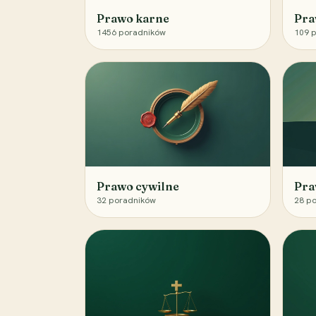
Prawo karne
Pra
1456
poradników
109
p
Prawo cywilne
Pra
32
poradników
28
po