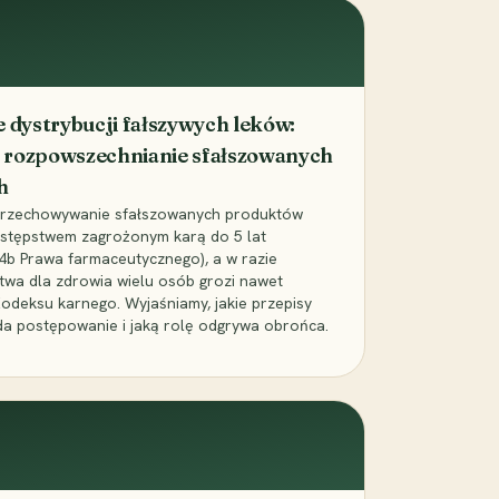
dystrybucji fałszywych leków:
 rozpowszechnianie sfałszowanych
h
 przechowywanie sfałszowanych produktów
zestępstwem zagrożonym karą do 5 lat
24b Prawa farmaceutycznego), a w razie
wa dla zdrowia wielu osób grozi nawet
Kodeksu karnego. Wyjaśniamy, jakie przepisy
da postępowanie i jaką rolę odgrywa obrońca.