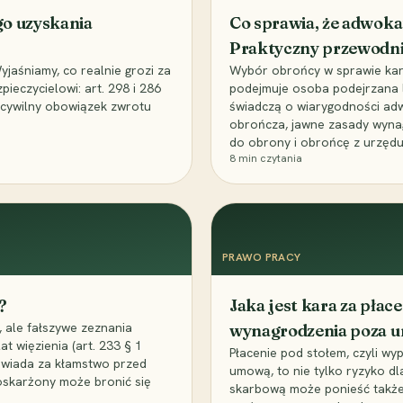
go uzyskania
Co sprawia, że adwoka
Praktyczny przewodn
aśniamy, co realnie grozi za
Wybór obrońcy w sprawie karne
eczycielowi: art. 298 i 286
podejmuje osoba podejrzana l
z cywilny obowiązek zwrotu
świadczą o wiarygodności ad
obrończa, jawne zasady wyna
do obrony i obrońcę z urzędu
8
min czytania
PRAWO PRACY
?
Jaka jest kara za pła
 ale fałszywe zeznania
wynagrodzenia poza 
t więzienia (art. 233 § 1
Płacenie pod stołem, czyli wyp
owiada za kłamstwo przed
umową, to nie tylko ryzyko d
 oskarżony może bronić się
skarbową może ponieść także 