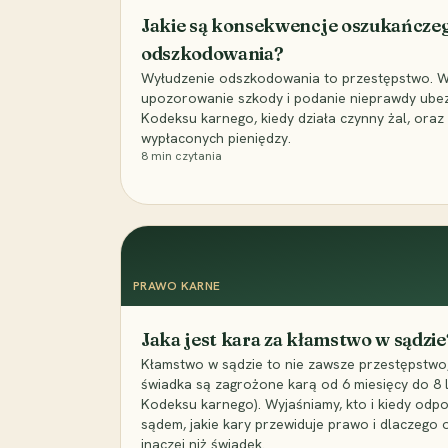
Jakie są konsekwencje oszukańcze
odszkodowania?
Wyłudzenie odszkodowania to przestępstwo. Wyj
upozorowanie szkody i podanie nieprawdy ubezpi
Kodeksu karnego, kiedy działa czynny żal, ora
wypłaconych pieniędzy.
8
min czytania
PRAWO KARNE
Jaka jest kara za kłamstwo w sądzie
Kłamstwo w sądzie to nie zawsze przestępstwo,
świadka są zagrożone karą od 6 miesięcy do 8 la
Kodeksu karnego). Wyjaśniamy, kto i kiedy odp
sądem, jakie kary przewiduje prawo i dlaczego
inaczej niż świadek.