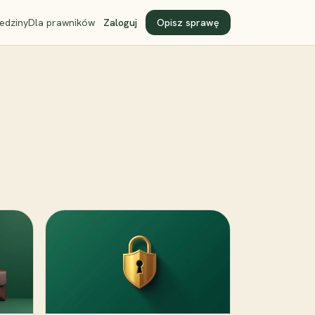
edziny
Dla prawników
Zaloguj
Opisz sprawę