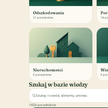
Odszkodowania
Por
21
poradników
18
po
Nieruchomości
Win
5
poradników
5
por
Szukaj w bazie wiedzy
1826
poradników