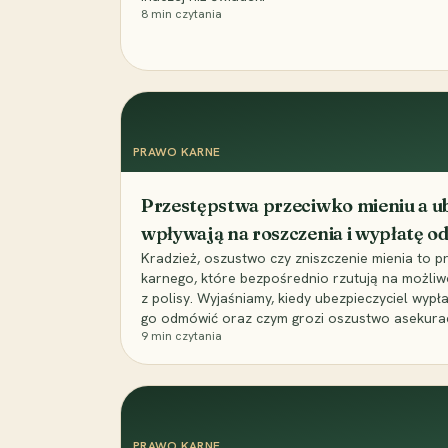
8
min czytania
PRAWO KARNE
Przestępstwa przeciwko mieniu a ub
wpływają na roszczenia i wypłatę 
Kradzież, oszustwo czy zniszczenie mienia to 
karnego, które bezpośrednio rzutują na możli
z polisy. Wyjaśniamy, kiedy ubezpieczyciel wypł
go odmówić oraz czym grozi oszustwo asekuracyj
9
min czytania
PRAWO KARNE