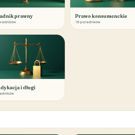
adnik prawny
Prawo konsumenckie
radników
18
poradników
dykacja i długi
adników