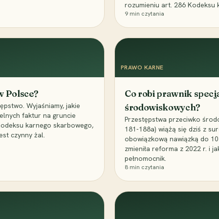
rozumieniu art. 286 Kodeksu 
9
min czytania
PRAWO KARNE
 w Polsce?
Co robi prawnik specj
ępstwo. Wyjaśniamy, jakie
środowiskowych?
elnych faktur na gruncie
Przestępstwa przeciwko środo
 Kodeksu karnego skarbowego,
181-188a) wiążą się dziś z su
est czynny żal.
obowiązkową nawiązką do 10 m
zmieniła reforma z 2022 r. i 
pełnomocnik.
8
min czytania