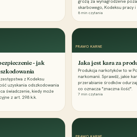
grożą za wynagrodzenie poz
skarbowego, Kodeksu pracy i
8
min czytania
PRAWO KARNE
ezpieczenie - jak
Jaka jest kara za pro
Produkcja narkotyków to w Po
odszkodowania
narkomanii. Sprawdź, jakie ka
przestępstwa z Kodeksu
przerabianie środków odurza
wość uzyskania odszkodowania
co oznacza "znaczna ilość".
aca świadczenie, kiedy może
7
min czytania
ne z art. 298 k.k.
PRAWO KARNE