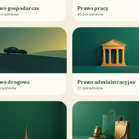
wo gospodarcze
Prawo pracy
oradników
43
poradników
wo drogowe
Prawo administracyjne
radników
27
poradników