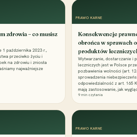
PRAWO KARNE
m zdrowia – co musisz
Konsekwencje prawne 
obrońca w sprawach o
1 października 2023 r.,
produktów leczniczyc
stwa przeciwko życiu i
Wytwarzanie, dostarczanie i
bek na zdrowiu i zniosła
leczniczych jest w Polsce pr
aśniamy najważniejsze
pozbawienia wolności (art. 1
sprowadzenia niebezpieczeńst
odpowiedzialność z art. 165 
mają zastosowanie, jak wyglą
9
min czytania
PRAWO KARNE