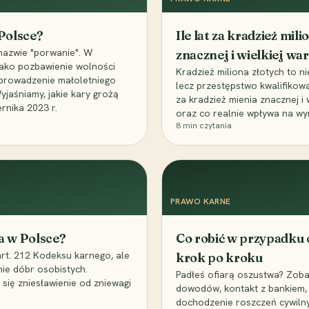
 Polsce?
Ile lat za kradzież mil
nazwie "porwanie". W
znacznej i wielkiej war
 jako pozbawienie wolności
Kradzież miliona złotych to n
, uprowadzenie małoletniego
lecz przestępstwo kwalifikowa
Wyjaśniamy, jakie kary grożą
za kradzież mienia znacznej i
rnika 2023 r.
oraz co realnie wpływa na wy
8
min czytania
PRAWO KARNE
a w Polsce?
Co robić w przypadku
art. 212 Kodeksu karnego, ale
krok po kroku
nie dóbr osobistych.
Padłeś ofiarą oszustwa? Zobac
 się zniesławienie od zniewagi
dowodów, kontakt z bankiem, 
dochodzenie roszczeń cywilny