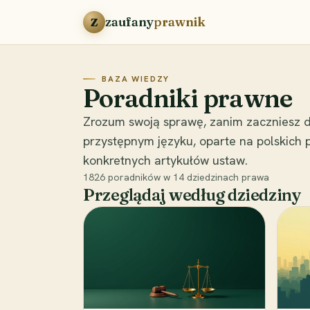
Przejdź do treści
zaufany
prawnik
Z
BAZA WIEDZY
Poradniki prawne
Zrozum swoją sprawę, zanim zaczniesz d
przystępnym języku, oparte na polskich
konkretnych artykułów ustaw.
1826
poradników w
14
dziedzinach prawa
Przeglądaj według dziedziny