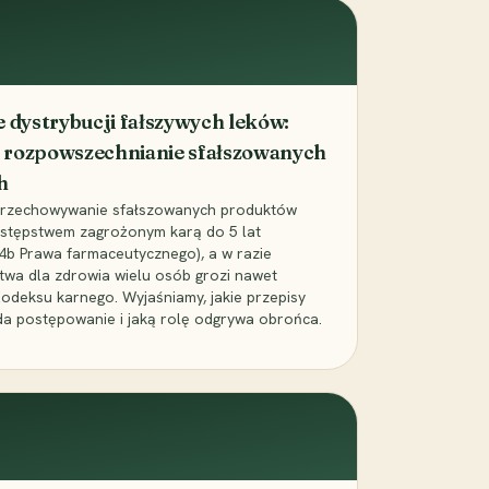
dystrybucji fałszywych leków:
 rozpowszechnianie sfałszowanych
h
 przechowywanie sfałszowanych produktów
zestępstwem zagrożonym karą do 5 lat
24b Prawa farmaceutycznego), a w razie
wa dla zdrowia wielu osób grozi nawet
Kodeksu karnego. Wyjaśniamy, jakie przepisy
da postępowanie i jaką rolę odgrywa obrońca.