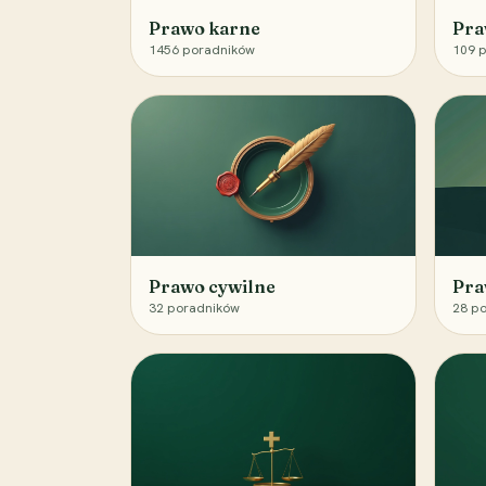
Prawo karne
Pra
1456
poradników
109
p
Prawo cywilne
Pra
32
poradników
28
po