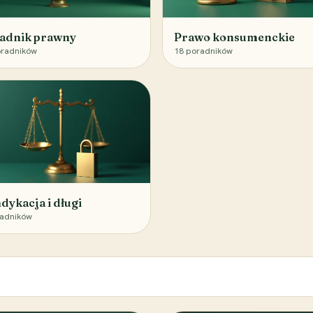
adnik prawny
Prawo konsumenckie
radników
18
poradników
dykacja i długi
adników