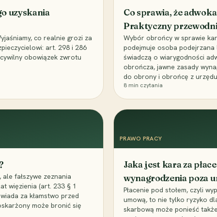
go uzyskania
Co sprawia, że adwoka
Praktyczny przewodn
aśniamy, co realnie grozi za
Wybór obrońcy w sprawie karne
eczycielowi: art. 298 i 286
podejmuje osoba podejrzana l
z cywilny obowiązek zwrotu
świadczą o wiarygodności ad
obrończa, jawne zasady wyna
do obrony i obrońcę z urzędu
8
min czytania
PRAWO PRACY
?
Jaka jest kara za pła
 ale fałszywe zeznania
wynagrodzenia poza 
t więzienia (art. 233 § 1
Płacenie pod stołem, czyli wyp
owiada za kłamstwo przed
umową, to nie tylko ryzyko d
 oskarżony może bronić się
skarbową może ponieść także 