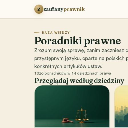
Przejdź do treści
zaufany
prawnik
Z
BAZA WIEDZY
Poradniki prawne
Zrozum swoją sprawę, zanim zaczniesz d
przystępnym języku, oparte na polskich
konkretnych artykułów ustaw.
1826
poradników w
14
dziedzinach prawa
Przeglądaj według dziedziny