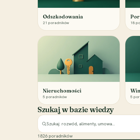
Odszkodowania
Por
21
poradników
18
po
Nieruchomości
Win
5
poradników
5
por
Szukaj w bazie wiedzy
1826
poradników