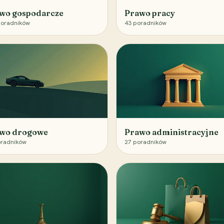
wo gospodarcze
Prawo pracy
oradników
43
poradników
wo drogowe
Prawo administracyjne
radników
27
poradników