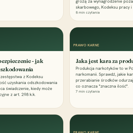
grożą za wynagrodzenie poz
skarbowego, Kodeksu pracy i
8
min czytania
PRAWO KARNE
ezpieczenie - jak
Jaka jest kara za pro
Produkcja narkotyków to w Po
odszkodowania
narkomanii. Sprawdź, jakie ka
przestępstwa z Kodeksu
przerabianie środków odurza
wość uzyskania odszkodowania
co oznacza "znaczna ilość".
aca świadczenie, kiedy może
7
min czytania
ne z art. 298 k.k.
PRAWO KARNE