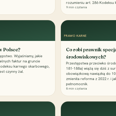
rozumieniu art. 286 Kodeksu 
9
min czytania
PRAWO KARNE
 w Polsce?
Co robi prawnik specj
ępstwo. Wyjaśniamy, jakie
środowiskowych?
elnych faktur na gruncie
Przestępstwa przeciwko środo
 Kodeksu karnego skarbowego,
181-188a) wiążą się dziś z su
est czynny żal.
obowiązkową nawiązką do 10 m
zmieniła reforma z 2022 r. i 
pełnomocnik.
8
min czytania