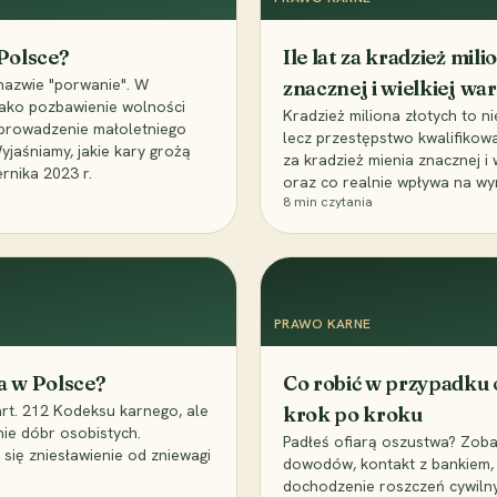
 Polsce?
Ile lat za kradzież mil
nazwie "porwanie". W
znacznej i wielkiej war
 jako pozbawienie wolności
Kradzież miliona złotych to n
, uprowadzenie małoletniego
lecz przestępstwo kwalifikowa
Wyjaśniamy, jakie kary grożą
za kradzież mienia znacznej i
rnika 2023 r.
oraz co realnie wpływa na wy
8
min czytania
PRAWO KARNE
a w Polsce?
Co robić w przypadku
art. 212 Kodeksu karnego, ale
krok po kroku
nie dóbr osobistych.
Padłeś ofiarą oszustwa? Zobac
 się zniesławienie od zniewagi
dowodów, kontakt z bankiem, 
dochodzenie roszczeń cywilny