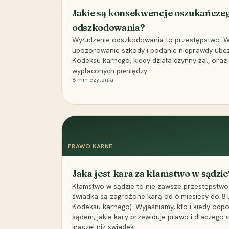
Jakie są konsekwencje oszukańcze
odszkodowania?
Wyłudzenie odszkodowania to przestępstwo. Wyj
upozorowanie szkody i podanie nieprawdy ubezpi
Kodeksu karnego, kiedy działa czynny żal, ora
wypłaconych pieniędzy.
8
min czytania
PRAWO KARNE
Jaka jest kara za kłamstwo w sądzie
Kłamstwo w sądzie to nie zawsze przestępstwo,
świadka są zagrożone karą od 6 miesięcy do 8 la
Kodeksu karnego). Wyjaśniamy, kto i kiedy odp
sądem, jakie kary przewiduje prawo i dlaczego
inaczej niż świadek.