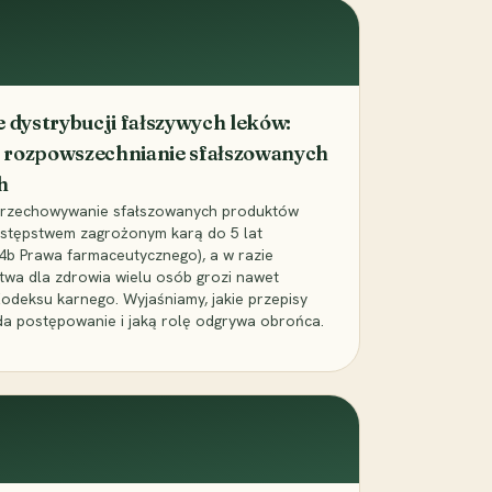
dystrybucji fałszywych leków:
 rozpowszechnianie sfałszowanych
h
 przechowywanie sfałszowanych produktów
zestępstwem zagrożonym karą do 5 lat
24b Prawa farmaceutycznego), a w razie
wa dla zdrowia wielu osób grozi nawet
Kodeksu karnego. Wyjaśniamy, jakie przepisy
da postępowanie i jaką rolę odgrywa obrońca.