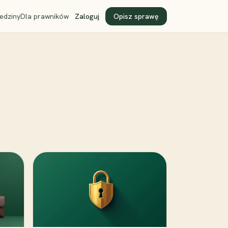
edziny
Dla prawników
Zaloguj
Opisz sprawę