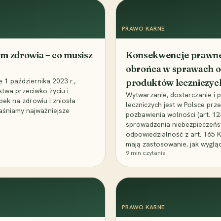
PRAWO KARNE
m zdrowia – co musisz
Konsekwencje prawne 
obrońca w sprawach o
1 października 2023 r.,
produktów leczniczyc
stwa przeciwko życiu i
Wytwarzanie, dostarczanie i
bek na zdrowiu i zniosła
leczniczych jest w Polsce pr
aśniamy najważniejsze
pozbawienia wolności (art. 1
sprowadzenia niebezpieczeńst
odpowiedzialność z art. 165 
mają zastosowanie, jak wyglą
9
min czytania
PRAWO KARNE