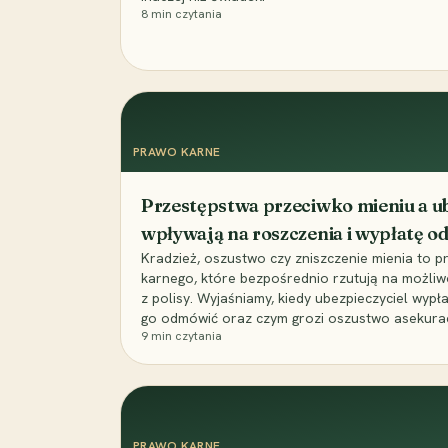
8
min czytania
PRAWO KARNE
Przestępstwa przeciwko mieniu a ub
wpływają na roszczenia i wypłatę 
Kradzież, oszustwo czy zniszczenie mienia to 
karnego, które bezpośrednio rzutują na możli
z polisy. Wyjaśniamy, kiedy ubezpieczyciel wypł
go odmówić oraz czym grozi oszustwo asekuracyj
9
min czytania
PRAWO KARNE