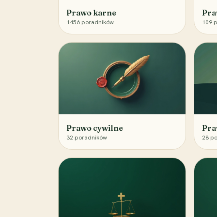
Prawo karne
Pra
1456
poradników
109
p
Prawo cywilne
Pra
32
poradników
28
po