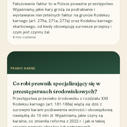
Fałszowanie faktur to w Polsce poważne przestępstwo.
Wyjaśniamy, jakie kary grożą za podrabianie i
wystawianie nierzetelnych faktur na gruncie Kodeksu
karnego (art. 270a, 271a, 277a) oraz Kodeksu karnego
skarbowego, od kiedy obowiązują surowsze przepisy i
czym jest czynny żal.
8
min czytania
PRAWO KARNE
Co robi prawnik specjalizujący się w
przestępstwach środowiskowych?
Przestępstwa przeciwko środowisku z rozdziału XXII
Kodeksu karnego (art. 181-188a) wiążą się dziś z
surowymi karami pozbawienia wolności i obowiązkową
nawiązką do 10 mln zł. Wyjaśniamy, jakie czyny są
karalne, co zmieniła reforma z 2022 r. i jak w takiej
sprawie pomaga obrońca lub pełnomocnik.