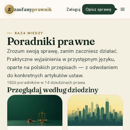
Przejdź do treści
Z
zaufany
prawnik
Zaloguj
Opisz sprawę
BAZA WIEDZY
Poradniki prawne
Zrozum swoją sprawę, zanim zaczniesz działać.
Praktyczne wyjaśnienia w przystępnym języku,
oparte na polskich przepisach — z odwołaniem
do konkretnych artykułów ustaw.
1826
poradników w
14
dziedzinach prawa
Przeglądaj według dziedziny