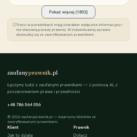
Pokaż więcej (
1802
)
ⓘ
Treści w poradnikach mają charakter wyłącznie informacyjny i
nie stanowią porady prawnej. W indywidualnej sprawie
skonsultuj się ze zweryfikowanym prawnikiem.
zaufany
prawnik
.pl
Łączymy ludzi z zaufanymi prawnikami — z pomocą AI, z
poszanowaniem prawa i prywatności.
+48 786 564 056
©
2026
zaufanyprawnik.pl — kojarzymy klientów ze
zweryfikowanymi prawnikami.
Klient
Prawnik
Jak to działa
Dołącz