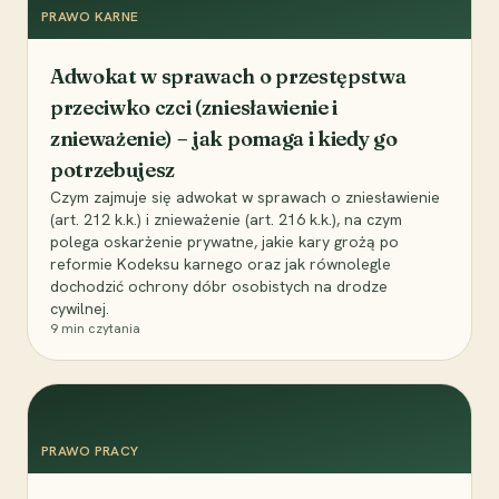
PRAWO KARNE
Adwokat w sprawach o przestępstwa
przeciwko czci (zniesławienie i
znieważenie) – jak pomaga i kiedy go
potrzebujesz
Czym zajmuje się adwokat w sprawach o zniesławienie
(art. 212 k.k.) i znieważenie (art. 216 k.k.), na czym
polega oskarżenie prywatne, jakie kary grożą po
reformie Kodeksu karnego oraz jak równolegle
dochodzić ochrony dóbr osobistych na drodze
cywilnej.
9
min czytania
PRAWO PRACY