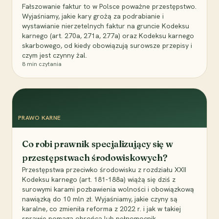
Fałszowanie faktur to w Polsce poważne przestępstwo.
Wyjaśniamy, jakie kary grożą za podrabianie i
wystawianie nierzetelnych faktur na gruncie Kodeksu
karnego (art. 270a, 271a, 277a) oraz Kodeksu karnego
skarbowego, od kiedy obowiązują surowsze przepisy i
czym jest czynny żal.
8
min czytania
PRAWO KARNE
Co robi prawnik specjalizujący się w
przestępstwach środowiskowych?
Przestępstwa przeciwko środowisku z rozdziału XXII
Kodeksu karnego (art. 181-188a) wiążą się dziś z
surowymi karami pozbawienia wolności i obowiązkową
nawiązką do 10 mln zł. Wyjaśniamy, jakie czyny są
karalne, co zmieniła reforma z 2022 r. i jak w takiej
sprawie pomaga obrońca lub pełnomocnik.