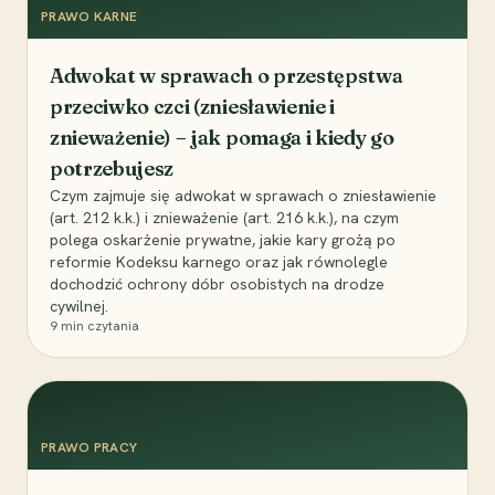
PRAWO KARNE
Adwokat w sprawach o przestępstwa
przeciwko czci (zniesławienie i
znieważenie) – jak pomaga i kiedy go
potrzebujesz
Czym zajmuje się adwokat w sprawach o zniesławienie
(art. 212 k.k.) i znieważenie (art. 216 k.k.), na czym
polega oskarżenie prywatne, jakie kary grożą po
reformie Kodeksu karnego oraz jak równolegle
dochodzić ochrony dóbr osobistych na drodze
cywilnej.
9
min czytania
PRAWO PRACY