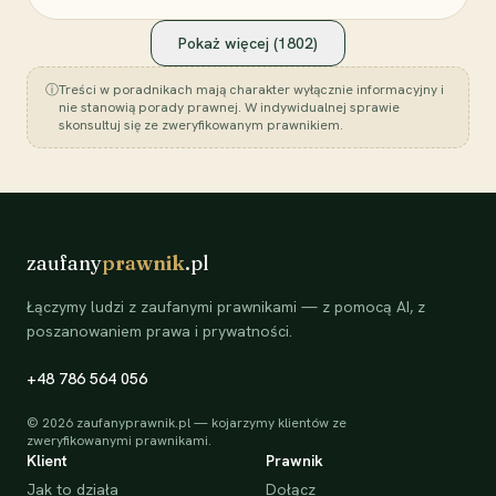
Pokaż więcej (
1802
)
ⓘ
Treści w poradnikach mają charakter wyłącznie informacyjny i
nie stanowią porady prawnej. W indywidualnej sprawie
skonsultuj się ze zweryfikowanym prawnikiem.
zaufany
prawnik
.pl
Łączymy ludzi z zaufanymi prawnikami — z pomocą AI, z
poszanowaniem prawa i prywatności.
+48 786 564 056
©
2026
zaufanyprawnik.pl — kojarzymy klientów ze
zweryfikowanymi prawnikami.
Klient
Prawnik
Jak to działa
Dołącz