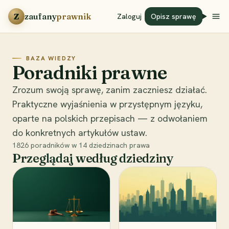
Przejdź do treści
Z
zaufany
prawnik
Zaloguj
Opisz sprawę
BAZA WIEDZY
Poradniki prawne
Zrozum swoją sprawę, zanim zaczniesz działać.
Praktyczne wyjaśnienia w przystępnym języku,
oparte na polskich przepisach — z odwołaniem
do konkretnych artykułów ustaw.
1826
poradników w
14
dziedzinach prawa
Przeglądaj według dziedziny