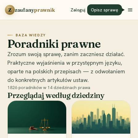
Przejdź do treści
Z
zaufany
prawnik
Zaloguj
Opisz sprawę
BAZA WIEDZY
Poradniki prawne
Zrozum swoją sprawę, zanim zaczniesz działać.
Praktyczne wyjaśnienia w przystępnym języku,
oparte na polskich przepisach — z odwołaniem
do konkretnych artykułów ustaw.
1826
poradników w
14
dziedzinach prawa
Przeglądaj według dziedziny