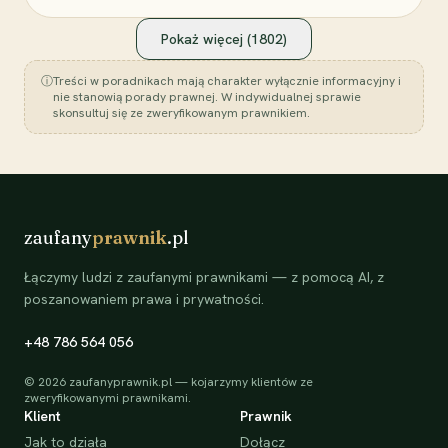
Pokaż więcej (
1802
)
ⓘ
Treści w poradnikach mają charakter wyłącznie informacyjny i
nie stanowią porady prawnej. W indywidualnej sprawie
skonsultuj się ze zweryfikowanym prawnikiem.
zaufany
prawnik
.pl
Łączymy ludzi z zaufanymi prawnikami — z pomocą AI, z
poszanowaniem prawa i prywatności.
+48 786 564 056
©
2026
zaufanyprawnik.pl — kojarzymy klientów ze
zweryfikowanymi prawnikami.
Klient
Prawnik
Jak to działa
Dołącz