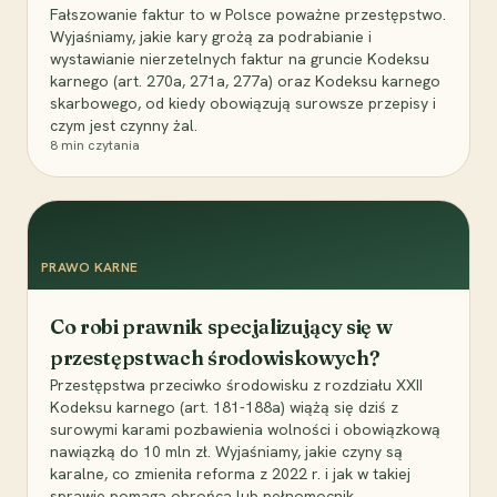
Fałszowanie faktur to w Polsce poważne przestępstwo.
Wyjaśniamy, jakie kary grożą za podrabianie i
wystawianie nierzetelnych faktur na gruncie Kodeksu
karnego (art. 270a, 271a, 277a) oraz Kodeksu karnego
skarbowego, od kiedy obowiązują surowsze przepisy i
czym jest czynny żal.
8
min czytania
PRAWO KARNE
Co robi prawnik specjalizujący się w
przestępstwach środowiskowych?
Przestępstwa przeciwko środowisku z rozdziału XXII
Kodeksu karnego (art. 181-188a) wiążą się dziś z
surowymi karami pozbawienia wolności i obowiązkową
nawiązką do 10 mln zł. Wyjaśniamy, jakie czyny są
karalne, co zmieniła reforma z 2022 r. i jak w takiej
sprawie pomaga obrońca lub pełnomocnik.