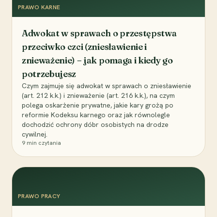
PRAWO KARNE
Adwokat w sprawach o przestępstwa
przeciwko czci (zniesławienie i
znieważenie) – jak pomaga i kiedy go
potrzebujesz
Czym zajmuje się adwokat w sprawach o zniesławienie
(art. 212 k.k.) i znieważenie (art. 216 k.k.), na czym
polega oskarżenie prywatne, jakie kary grożą po
reformie Kodeksu karnego oraz jak równolegle
dochodzić ochrony dóbr osobistych na drodze
cywilnej.
9
min czytania
PRAWO PRACY