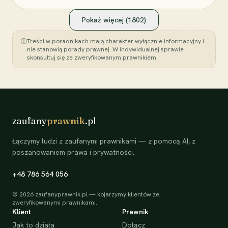
Pokaż więcej (
1802
)
ⓘ
Treści w poradnikach mają charakter wyłącznie informacyjny i
nie stanowią porady prawnej. W indywidualnej sprawie
skonsultuj się ze zweryfikowanym prawnikiem.
zaufany
prawnik
.pl
Łączymy ludzi z zaufanymi prawnikami — z pomocą AI, z
poszanowaniem prawa i prywatności.
+48 786 564 056
©
2026
zaufanyprawnik.pl — kojarzymy klientów ze
zweryfikowanymi prawnikami.
Klient
Prawnik
Jak to działa
Dołącz