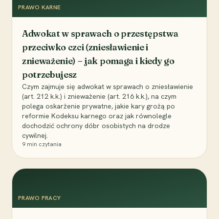
PRAWO KARNE
Adwokat w sprawach o przestępstwa
przeciwko czci (zniesławienie i
znieważenie) – jak pomaga i kiedy go
potrzebujesz
Czym zajmuje się adwokat w sprawach o zniesławienie
(art. 212 k.k.) i znieważenie (art. 216 k.k.), na czym
polega oskarżenie prywatne, jakie kary grożą po
reformie Kodeksu karnego oraz jak równolegle
dochodzić ochrony dóbr osobistych na drodze
cywilnej.
9
min czytania
PRAWO PRACY