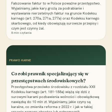
Fałszowanie faktur to w Polsce poważne przestępstwo.
Wyjaśniamy, jakie kary grożą za podrabianie i
wystawianie nierzetelnych faktur na gruncie Kodeksu
karnego (art. 270a, 271a, 277a) oraz Kodeksu karnego
skarbowego, od kiedy obowiązują surowsze przepisy i
czym jest czynny żal.
8
min czytania
PRAWO KARNE
Co robi prawnik specjalizujący się w
przestępstwach środowiskowych?
Przestępstwa przeciwko środowisku z rozdziału XXII
Kodeksu karnego (art. 181-188a) wiążą się dziś z
surowymi karami pozbawienia wolności i obowiązkową
nawiązką do 10 mln zł. Wyjaśniamy, jakie czyny są
karalne, co zmieniła reforma z 2022 r. i jak w takiej
sprawie pomaga obrońca lub pełnomocnik.