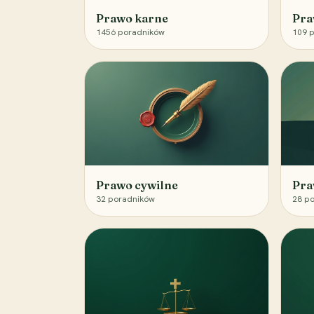
Prawo karne
Pra
1456
poradników
109
p
Prawo cywilne
Pra
32
poradników
28
po