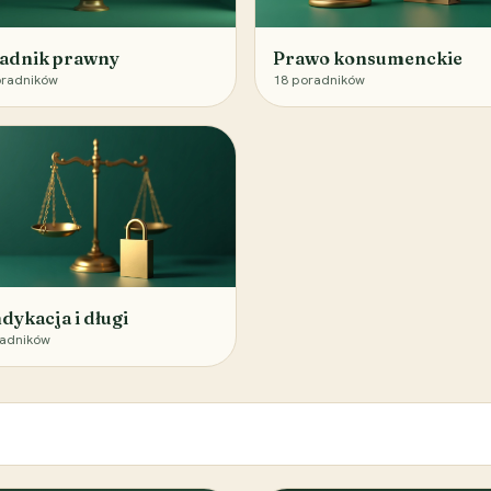
adnik prawny
Prawo konsumenckie
radników
18
poradników
dykacja i długi
adników