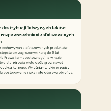
dystrybucji fałszywych leków:
 rozpowszechnianie sfałszowanych
h
 przechowywanie sfałszowanych produktów
zestępstwem zagrożonym karą do 5 lat
24b Prawa farmaceutycznego), a w razie
wa dla zdrowia wielu osób grozi nawet
Kodeksu karnego. Wyjaśniamy, jakie przepisy
da postępowanie i jaką rolę odgrywa obrońca.