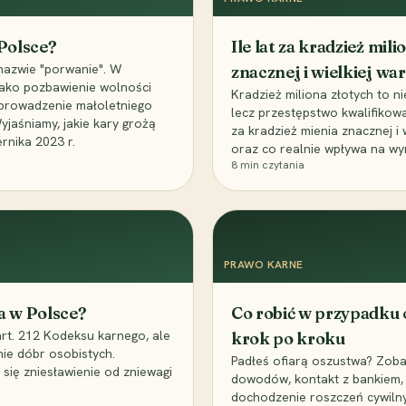
 Polsce?
Ile lat za kradzież mil
nazwie "porwanie". W
znacznej i wielkiej war
 jako pozbawienie wolności
Kradzież miliona złotych to n
, uprowadzenie małoletniego
lecz przestępstwo kwalifikowa
Wyjaśniamy, jakie kary grożą
za kradzież mienia znacznej i
rnika 2023 r.
oraz co realnie wpływa na wy
8
min czytania
PRAWO KARNE
a w Polsce?
Co robić w przypadku
art. 212 Kodeksu karnego, ale
krok po kroku
nie dóbr osobistych.
Padłeś ofiarą oszustwa? Zobac
 się zniesławienie od zniewagi
dowodów, kontakt z bankiem, 
dochodzenie roszczeń cywilny