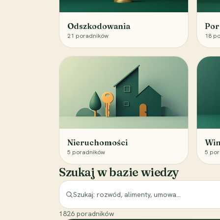
Odszkodowania
Por
21
poradników
18
po
Nieruchomości
Win
5
poradników
5
por
Szukaj w bazie wiedzy
1826
poradników