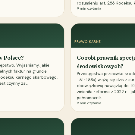
rozumieniu art. 286 Kodeksu 
9
min czytania
PRAWO KARNE
 w Polsce?
Co robi prawnik specj
ępstwo. Wyjaśniamy, jakie
środowiskowych?
elnych faktur na gruncie
Przestępstwa przeciwko środo
 Kodeksu karnego skarbowego,
181-188a) wiążą się dziś z su
est czynny żal.
obowiązkową nawiązką do 10 m
zmieniła reforma z 2022 r. i 
pełnomocnik.
8
min czytania