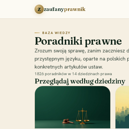
Przejdź do treści
zaufany
prawnik
Z
BAZA WIEDZY
Poradniki prawne
Zrozum swoją sprawę, zanim zaczniesz d
przystępnym języku, oparte na polskich
konkretnych artykułów ustaw.
1826
poradników w
14
dziedzinach prawa
Przeglądaj według dziedziny