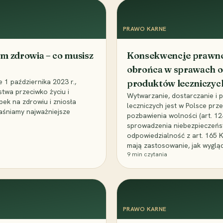
PRAWO KARNE
m zdrowia – co musisz
Konsekwencje prawne 
obrońca w sprawach o
1 października 2023 r.,
produktów leczniczyc
stwa przeciwko życiu i
Wytwarzanie, dostarczanie i
bek na zdrowiu i zniosła
leczniczych jest w Polsce pr
aśniamy najważniejsze
pozbawienia wolności (art. 1
sprowadzenia niebezpieczeńst
odpowiedzialność z art. 165 
mają zastosowanie, jak wyglą
9
min czytania
PRAWO KARNE