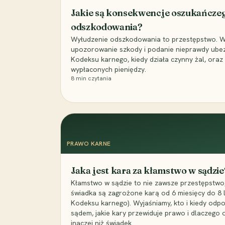
Jakie są konsekwencje oszukańcze
odszkodowania?
Wyłudzenie odszkodowania to przestępstwo. Wyj
upozorowanie szkody i podanie nieprawdy ubezpi
Kodeksu karnego, kiedy działa czynny żal, ora
wypłaconych pieniędzy.
8
min czytania
PRAWO KARNE
Jaka jest kara za kłamstwo w sądzie
Kłamstwo w sądzie to nie zawsze przestępstwo,
świadka są zagrożone karą od 6 miesięcy do 8 la
Kodeksu karnego). Wyjaśniamy, kto i kiedy odp
sądem, jakie kary przewiduje prawo i dlaczego
inaczej niż świadek.