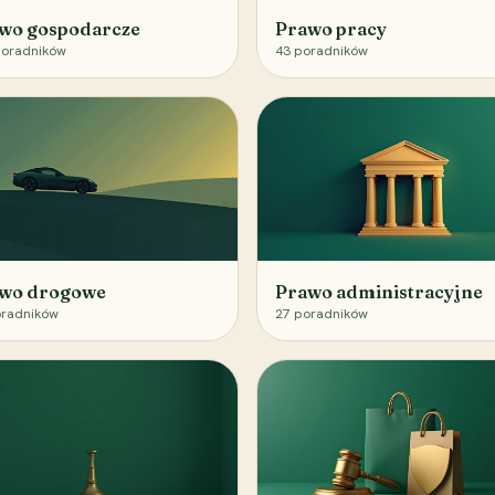
wo gospodarcze
Prawo pracy
oradników
43
poradników
wo drogowe
Prawo administracyjne
radników
27
poradników