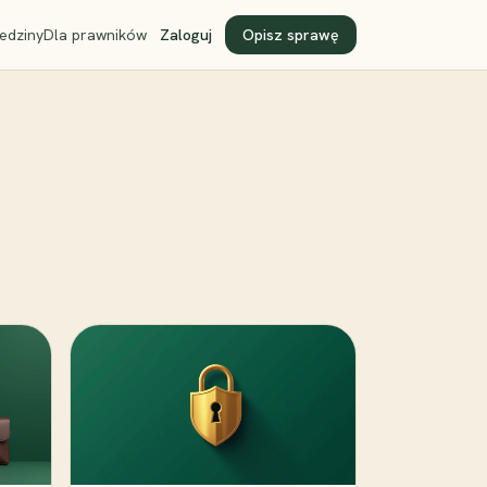
edziny
Dla prawników
Zaloguj
Opisz sprawę