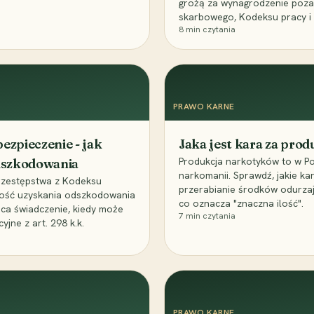
grożą za wynagrodzenie poz
skarbowego, Kodeksu pracy i
8
min czytania
PRAWO KARNE
ezpieczenie - jak
Jaka jest kara za pro
Produkcja narkotyków to w Po
odszkodowania
narkomanii. Sprawdź, jakie ka
przestępstwa z Kodeksu
przerabianie środków odurza
wość uzyskania odszkodowania
co oznacza "znaczna ilość".
aca świadczenie, kiedy może
7
min czytania
ne z art. 298 k.k.
PRAWO KARNE