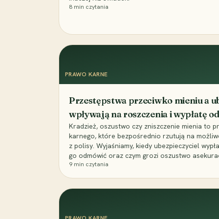
8
min czytania
PRAWO KARNE
Przestępstwa przeciwko mieniu a ub
wpływają na roszczenia i wypłatę 
Kradzież, oszustwo czy zniszczenie mienia to 
karnego, które bezpośrednio rzutują na możli
z polisy. Wyjaśniamy, kiedy ubezpieczyciel wypł
go odmówić oraz czym grozi oszustwo asekuracyj
9
min czytania
PRAWO KARNE