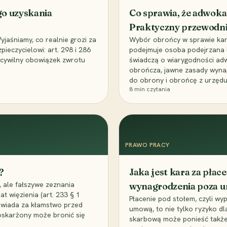
go uzyskania
Co sprawia, że adwoka
Praktyczny przewodn
aśniamy, co realnie grozi za
Wybór obrońcy w sprawie karne
eczycielowi: art. 298 i 286
podejmuje osoba podejrzana l
z cywilny obowiązek zwrotu
świadczą o wiarygodności ad
obrończa, jawne zasady wyna
do obrony i obrońcę z urzędu
8
min czytania
PRAWO PRACY
?
Jaka jest kara za pła
 ale fałszywe zeznania
wynagrodzenia poza 
t więzienia (art. 233 § 1
Płacenie pod stołem, czyli wyp
owiada za kłamstwo przed
umową, to nie tylko ryzyko d
 oskarżony może bronić się
skarbową może ponieść także 