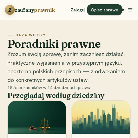
Przejdź do treści
Z
zaufany
prawnik
Zaloguj
Opisz sprawę
BAZA WIEDZY
Poradniki prawne
Zrozum swoją sprawę, zanim zaczniesz działać.
Praktyczne wyjaśnienia w przystępnym języku,
oparte na polskich przepisach — z odwołaniem
do konkretnych artykułów ustaw.
1826
poradników w
14
dziedzinach prawa
Przeglądaj według dziedziny