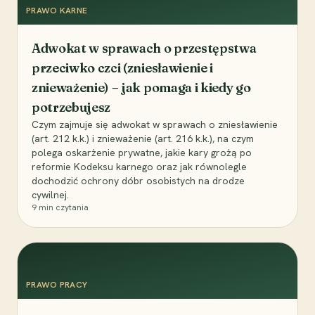
PRAWO KARNE
Adwokat w sprawach o przestępstwa
przeciwko czci (zniesławienie i
znieważenie) – jak pomaga i kiedy go
potrzebujesz
Czym zajmuje się adwokat w sprawach o zniesławienie
(art. 212 k.k.) i znieważenie (art. 216 k.k.), na czym
polega oskarżenie prywatne, jakie kary grożą po
reformie Kodeksu karnego oraz jak równolegle
dochodzić ochrony dóbr osobistych na drodze
cywilnej.
9
min czytania
PRAWO PRACY