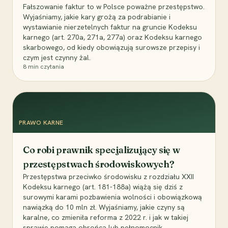
Fałszowanie faktur to w Polsce poważne przestępstwo.
Wyjaśniamy, jakie kary grożą za podrabianie i
wystawianie nierzetelnych faktur na gruncie Kodeksu
karnego (art. 270a, 271a, 277a) oraz Kodeksu karnego
skarbowego, od kiedy obowiązują surowsze przepisy i
czym jest czynny żal.
8
min czytania
PRAWO KARNE
Co robi prawnik specjalizujący się w
przestępstwach środowiskowych?
Przestępstwa przeciwko środowisku z rozdziału XXII
Kodeksu karnego (art. 181-188a) wiążą się dziś z
surowymi karami pozbawienia wolności i obowiązkową
nawiązką do 10 mln zł. Wyjaśniamy, jakie czyny są
karalne, co zmieniła reforma z 2022 r. i jak w takiej
sprawie pomaga obrońca lub pełnomocnik.