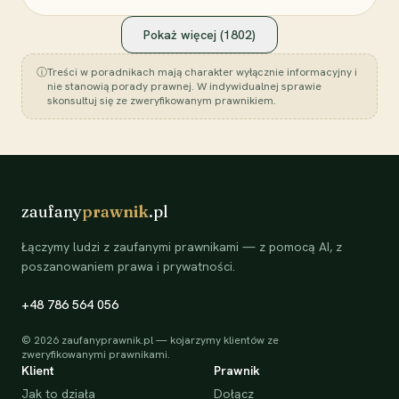
Pokaż więcej (
1802
)
ⓘ
Treści w poradnikach mają charakter wyłącznie informacyjny i
nie stanowią porady prawnej. W indywidualnej sprawie
skonsultuj się ze zweryfikowanym prawnikiem.
zaufany
prawnik
.pl
Łączymy ludzi z zaufanymi prawnikami — z pomocą AI, z
poszanowaniem prawa i prywatności.
+48 786 564 056
©
2026
zaufanyprawnik.pl — kojarzymy klientów ze
zweryfikowanymi prawnikami.
Klient
Prawnik
Jak to działa
Dołącz