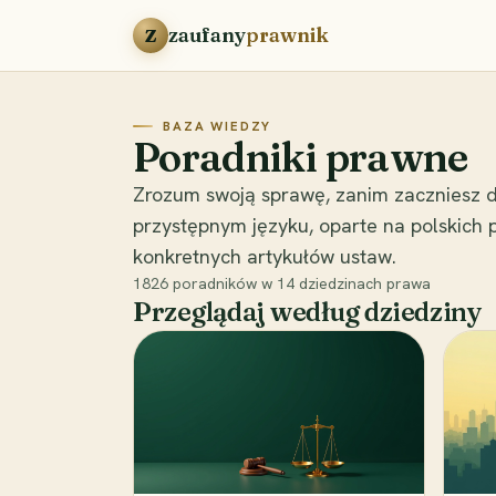
Przejdź do treści
zaufany
prawnik
Z
BAZA WIEDZY
Poradniki prawne
Zrozum swoją sprawę, zanim zaczniesz d
przystępnym języku, oparte na polskich
konkretnych artykułów ustaw.
1826
poradników w
14
dziedzinach prawa
Przeglądaj według dziedziny