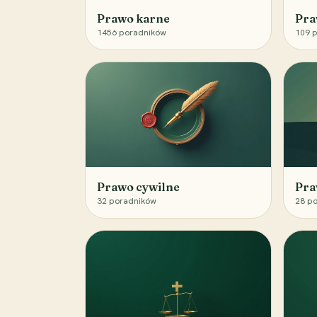
Prawo karne
Pra
1456
poradników
109
p
Prawo cywilne
Pra
32
poradników
28
po