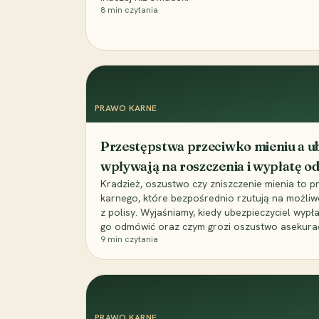
8
min czytania
PRAWO KARNE
Przestępstwa przeciwko mieniu a ub
wpływają na roszczenia i wypłatę 
Kradzież, oszustwo czy zniszczenie mienia to 
karnego, które bezpośrednio rzutują na możli
z polisy. Wyjaśniamy, kiedy ubezpieczyciel wypł
go odmówić oraz czym grozi oszustwo asekuracyj
9
min czytania
PRAWO KARNE