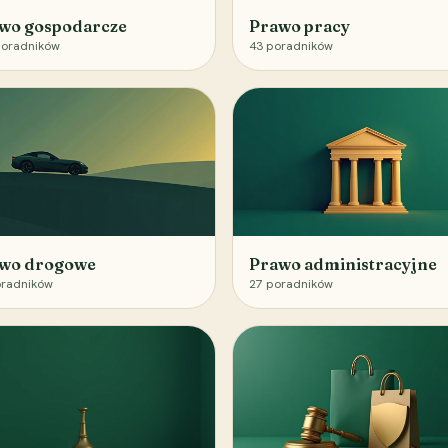
wo gospodarcze
Prawo pracy
oradników
43
poradników
wo drogowe
Prawo administracyjne
radników
27
poradników