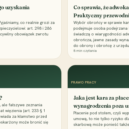
go uzyskania
Co sprawia, że adwoka
Praktyczny przewodn
aśniamy, co realnie grozi za
Wybór obrońcy w sprawie karne
eczycielowi: art. 298 i 286
podejmuje osoba podejrzana l
z cywilny obowiązek zwrotu
świadczą o wiarygodności ad
obrończa, jawne zasady wyna
do obrony i obrońcę z urzędu
8
min czytania
PRAWO PRACY
?
Jaka jest kara za pła
 ale fałszywe zeznania
wynagrodzenia poza 
t więzienia (art. 233 § 1
Płacenie pod stołem, czyli wyp
owiada za kłamstwo przed
umową, to nie tylko ryzyko d
 oskarżony może bronić się
skarbową może ponieść także 