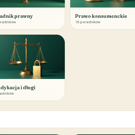
adnik prawny
Prawo konsumenckie
radników
18
poradników
dykacja i długi
adników