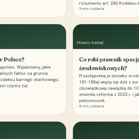
rozumieniu art. 286 Kodeksu 
9
min czytania
PRAWO KARNE
 w Polsce?
Co robi prawnik specj
ępstwo. Wyjaśniamy, jakie
środowiskowych?
elnych faktur na gruncie
Przestępstwa przeciwko środo
 Kodeksu karnego skarbowego,
181-188a) wiążą się dziś z su
est czynny żal.
obowiązkową nawiązką do 10 m
zmieniła reforma z 2022 r. i 
pełnomocnik.
8
min czytania