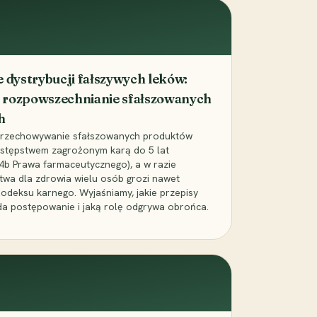
dystrybucji fałszywych leków:
 rozpowszechnianie sfałszowanych
h
 przechowywanie sfałszowanych produktów
zestępstwem zagrożonym karą do 5 lat
24b Prawa farmaceutycznego), a w razie
wa dla zdrowia wielu osób grozi nawet
Kodeksu karnego. Wyjaśniamy, jakie przepisy
da postępowanie i jaką rolę odgrywa obrońca.