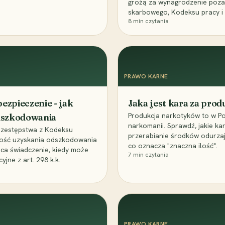
grożą za wynagrodzenie poz
skarbowego, Kodeksu pracy i
8
min czytania
PRAWO KARNE
ezpieczenie - jak
Jaka jest kara za pro
Produkcja narkotyków to w Po
odszkodowania
narkomanii. Sprawdź, jakie ka
przestępstwa z Kodeksu
przerabianie środków odurza
wość uzyskania odszkodowania
co oznacza "znaczna ilość".
aca świadczenie, kiedy może
7
min czytania
ne z art. 298 k.k.
PRAWO KARNE