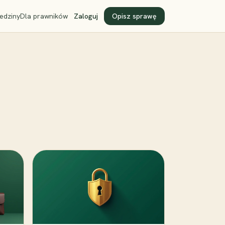
edziny
Dla prawników
Zaloguj
Opisz sprawę