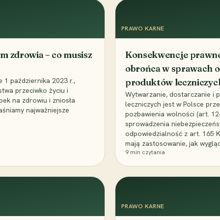
PRAWO KARNE
m zdrowia – co musisz
Konsekwencje prawne 
obrońca w sprawach o
1 października 2023 r.,
produktów leczniczyc
stwa przeciwko życiu i
Wytwarzanie, dostarczanie i
bek na zdrowiu i zniosła
leczniczych jest w Polsce pr
aśniamy najważniejsze
pozbawienia wolności (art. 1
sprowadzenia niebezpieczeńst
odpowiedzialność z art. 165 
mają zastosowanie, jak wyglą
9
min czytania
PRAWO KARNE