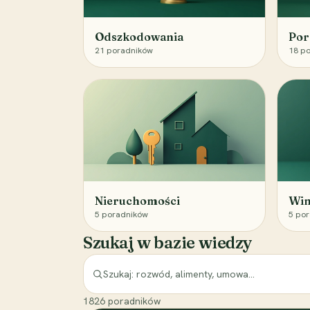
Odszkodowania
Por
21
poradników
18
po
Nieruchomości
Win
5
poradników
5
por
Szukaj w bazie wiedzy
1826
poradników