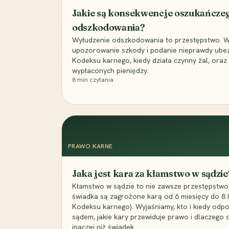
Jakie są konsekwencje oszukańcze
odszkodowania?
Wyłudzenie odszkodowania to przestępstwo. Wyj
upozorowanie szkody i podanie nieprawdy ubezpi
Kodeksu karnego, kiedy działa czynny żal, ora
wypłaconych pieniędzy.
8
min czytania
PRAWO KARNE
Jaka jest kara za kłamstwo w sądzie
Kłamstwo w sądzie to nie zawsze przestępstwo,
świadka są zagrożone karą od 6 miesięcy do 8 la
Kodeksu karnego). Wyjaśniamy, kto i kiedy odp
sądem, jakie kary przewiduje prawo i dlaczego
inaczej niż świadek.