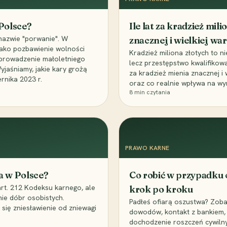
 Polsce?
Ile lat za kradzież mil
nazwie "porwanie". W
znacznej i wielkiej war
 jako pozbawienie wolności
Kradzież miliona złotych to n
, uprowadzenie małoletniego
lecz przestępstwo kwalifikowa
Wyjaśniamy, jakie kary grożą
za kradzież mienia znacznej i
rnika 2023 r.
oraz co realnie wpływa na wy
8
min czytania
PRAWO KARNE
a w Polsce?
Co robić w przypadku
art. 212 Kodeksu karnego, ale
krok po kroku
nie dóbr osobistych.
Padłeś ofiarą oszustwa? Zobac
 się zniesławienie od zniewagi
dowodów, kontakt z bankiem, 
dochodzenie roszczeń cywilny