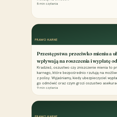
8
min czytania
PRAWO KARNE
Przestępstwa przeciwko mieniu a ub
wpływają na roszczenia i wypłatę 
Kradzież, oszustwo czy zniszczenie mienia to 
karnego, które bezpośrednio rzutują na możli
z polisy. Wyjaśniamy, kiedy ubezpieczyciel wypł
go odmówić oraz czym grozi oszustwo asekuracyj
9
min czytania
PRAWO KARNE