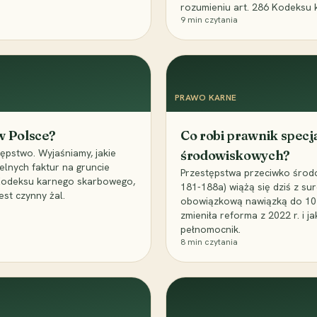
rozumieniu art. 286 Kodeksu 
9
min czytania
PRAWO KARNE
 w Polsce?
Co robi prawnik specj
ępstwo. Wyjaśniamy, jakie
środowiskowych?
elnych faktur na gruncie
Przestępstwa przeciwko środo
 Kodeksu karnego skarbowego,
181-188a) wiążą się dziś z su
est czynny żal.
obowiązkową nawiązką do 10 m
zmieniła reforma z 2022 r. i 
pełnomocnik.
8
min czytania