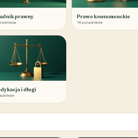
adnik prawny
Prawo konsumenckie
radników
18
poradników
dykacja i długi
adników