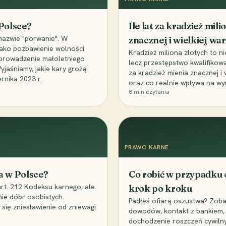
 Polsce?
Ile lat za kradzież mil
nazwie "porwanie". W
znacznej i wielkiej war
 jako pozbawienie wolności
Kradzież miliona złotych to n
, uprowadzenie małoletniego
lecz przestępstwo kwalifikowa
Wyjaśniamy, jakie kary grożą
za kradzież mienia znacznej i
rnika 2023 r.
oraz co realnie wpływa na wy
8
min czytania
PRAWO KARNE
a w Polsce?
Co robić w przypadku
art. 212 Kodeksu karnego, ale
krok po kroku
nie dóbr osobistych.
Padłeś ofiarą oszustwa? Zobac
 się zniesławienie od zniewagi
dowodów, kontakt z bankiem, 
dochodzenie roszczeń cywilny