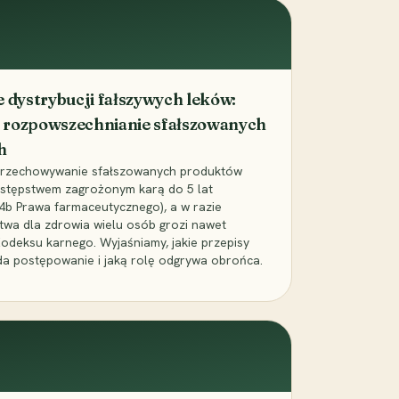
dystrybucji fałszywych leków:
 rozpowszechnianie sfałszowanych
h
 przechowywanie sfałszowanych produktów
zestępstwem zagrożonym karą do 5 lat
24b Prawa farmaceutycznego), a w razie
wa dla zdrowia wielu osób grozi nawet
Kodeksu karnego. Wyjaśniamy, jakie przepisy
da postępowanie i jaką rolę odgrywa obrońca.