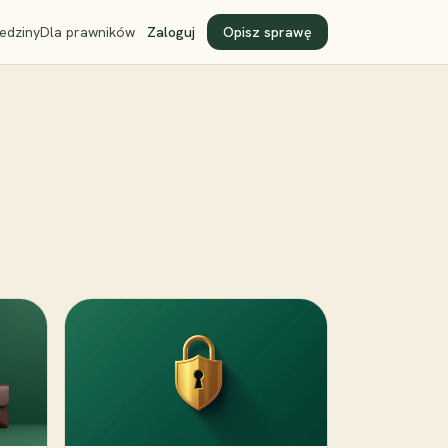
edziny
Dla prawników
Zaloguj
Opisz sprawę