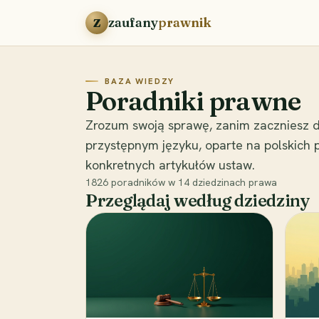
Przejdź do treści
zaufany
prawnik
Z
BAZA WIEDZY
Poradniki prawne
Zrozum swoją sprawę, zanim zaczniesz d
przystępnym języku, oparte na polskich
konkretnych artykułów ustaw.
1826
poradników w
14
dziedzinach prawa
Przeglądaj według dziedziny