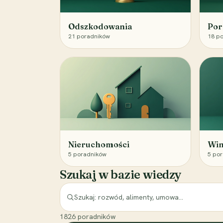
Odszkodowania
Por
21
poradników
18
po
Nieruchomości
Win
5
poradników
5
por
Szukaj w bazie wiedzy
1826
poradników