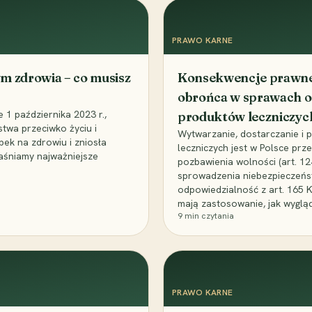
PRAWO KARNE
m zdrowia – co musisz
Konsekwencje prawne 
obrońca w sprawach o
1 października 2023 r.,
produktów leczniczyc
stwa przeciwko życiu i
Wytwarzanie, dostarczanie i
bek na zdrowiu i zniosła
leczniczych jest w Polsce pr
aśniamy najważniejsze
pozbawienia wolności (art. 1
sprowadzenia niebezpieczeńst
odpowiedzialność z art. 165 
mają zastosowanie, jak wyglą
9
min czytania
PRAWO KARNE