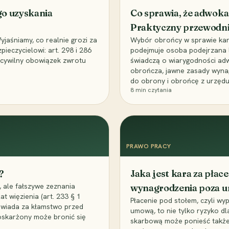
go uzyskania
Co sprawia, że adwoka
Praktyczny przewodn
aśniamy, co realnie grozi za
Wybór obrońcy w sprawie karne
eczycielowi: art. 298 i 286
podejmuje osoba podejrzana l
z cywilny obowiązek zwrotu
świadczą o wiarygodności ad
obrończa, jawne zasady wyna
do obrony i obrońcę z urzędu
8
min czytania
PRAWO PRACY
?
Jaka jest kara za pła
 ale fałszywe zeznania
wynagrodzenia poza 
t więzienia (art. 233 § 1
Płacenie pod stołem, czyli wyp
owiada za kłamstwo przed
umową, to nie tylko ryzyko d
 oskarżony może bronić się
skarbową może ponieść także 