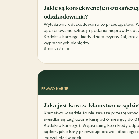
Jakie są konsekwencje oszukańcze
odszkodowania?
Wyłudzenie odszkodowania to przestępstwo. Wyj
upozorowanie szkody i podanie nieprawdy ubezpi
Kodeksu karnego, kiedy działa czynny żal, ora
wypłaconych pieniędzy.
8
min czytania
PRAWO KARNE
Jaka jest kara za kłamstwo w sądzie
Kłamstwo w sądzie to nie zawsze przestępstwo,
świadka są zagrożone karą od 6 miesięcy do 8 la
Kodeksu karnego). Wyjaśniamy, kto i kiedy odp
sądem, jakie kary przewiduje prawo i dlaczego
inaczej niż świadek.