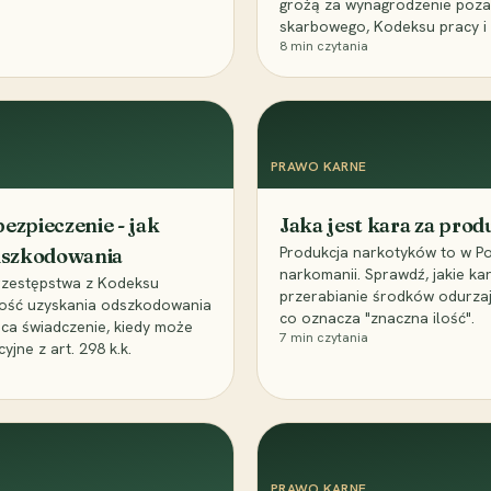
grożą za wynagrodzenie poz
skarbowego, Kodeksu pracy i
8
min czytania
PRAWO KARNE
ezpieczenie - jak
Jaka jest kara za pro
Produkcja narkotyków to w Po
odszkodowania
narkomanii. Sprawdź, jakie ka
przestępstwa z Kodeksu
przerabianie środków odurza
wość uzyskania odszkodowania
co oznacza "znaczna ilość".
aca świadczenie, kiedy może
7
min czytania
ne z art. 298 k.k.
PRAWO KARNE