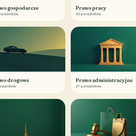
wo gospodarcze
Prawo pracy
oradników
43
poradników
wo drogowe
Prawo administracyjne
radników
27
poradników