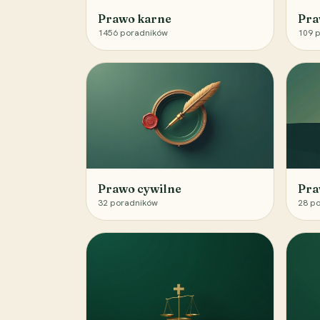
Prawo karne
Pra
1456
poradników
109
p
Prawo cywilne
Pra
32
poradników
28
po