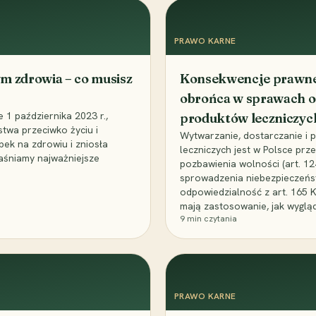
PRAWO KARNE
m zdrowia – co musisz
Konsekwencje prawne 
obrońca w sprawach o
1 października 2023 r.,
produktów leczniczyc
stwa przeciwko życiu i
Wytwarzanie, dostarczanie i
bek na zdrowiu i zniosła
leczniczych jest w Polsce pr
aśniamy najważniejsze
pozbawienia wolności (art. 1
sprowadzenia niebezpieczeńst
odpowiedzialność z art. 165 
mają zastosowanie, jak wyglą
9
min czytania
PRAWO KARNE