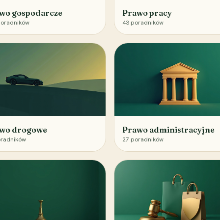
wo gospodarcze
Prawo pracy
oradników
43
poradników
wo drogowe
Prawo administracyjne
radników
27
poradników