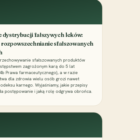
dystrybucji fałszywych leków:
 rozpowszechnianie sfałszowanych
h
 przechowywanie sfałszowanych produktów
zestępstwem zagrożonym karą do 5 lat
24b Prawa farmaceutycznego), a w razie
wa dla zdrowia wielu osób grozi nawet
Kodeksu karnego. Wyjaśniamy, jakie przepisy
da postępowanie i jaką rolę odgrywa obrońca.