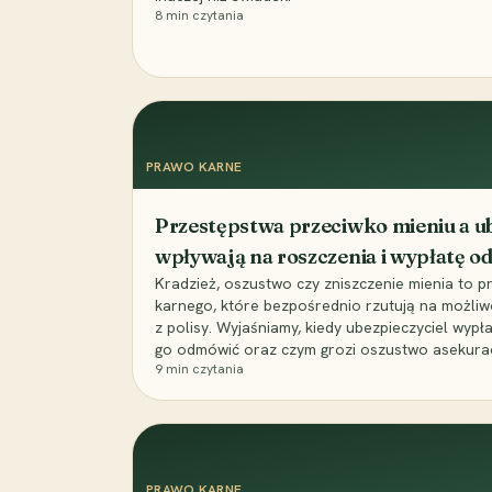
8
min czytania
PRAWO KARNE
Przestępstwa przeciwko mieniu a ub
wpływają na roszczenia i wypłatę 
Kradzież, oszustwo czy zniszczenie mienia to 
karnego, które bezpośrednio rzutują na możli
z polisy. Wyjaśniamy, kiedy ubezpieczyciel wypł
go odmówić oraz czym grozi oszustwo asekuracyj
9
min czytania
PRAWO KARNE