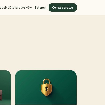
edziny
Dla prawników
Zaloguj
Opisz sprawę