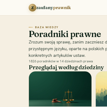
Przejdź do treści
zaufany
prawnik
Z
BAZA WIEDZY
Poradniki prawne
Zrozum swoją sprawę, zanim zaczniesz d
przystępnym języku, oparte na polskich
konkretnych artykułów ustaw.
1826
poradników w
14
dziedzinach prawa
Przeglądaj według dziedziny