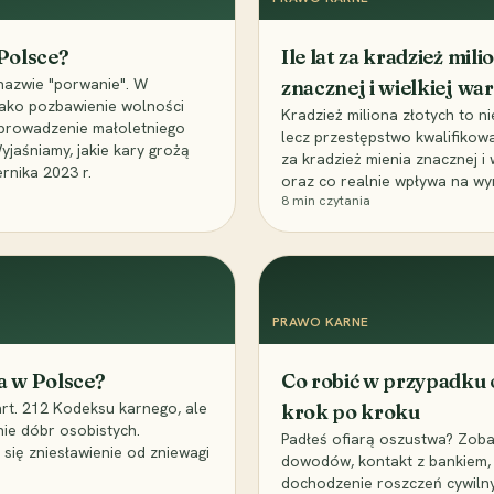
 Polsce?
Ile lat za kradzież mil
nazwie "porwanie". W
znacznej i wielkiej war
 jako pozbawienie wolności
Kradzież miliona złotych to n
, uprowadzenie małoletniego
lecz przestępstwo kwalifikowa
Wyjaśniamy, jakie kary grożą
za kradzież mienia znacznej i
rnika 2023 r.
oraz co realnie wpływa na wy
8
min czytania
PRAWO KARNE
a w Polsce?
Co robić w przypadku
art. 212 Kodeksu karnego, ale
krok po kroku
nie dóbr osobistych.
Padłeś ofiarą oszustwa? Zobac
 się zniesławienie od zniewagi
dowodów, kontakt z bankiem, 
dochodzenie roszczeń cywilny