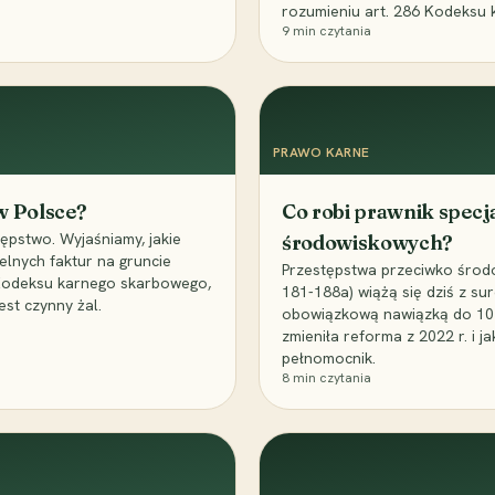
rozumieniu art. 286 Kodeksu 
9
min czytania
PRAWO KARNE
 w Polsce?
Co robi prawnik specj
ępstwo. Wyjaśniamy, jakie
środowiskowych?
elnych faktur na gruncie
Przestępstwa przeciwko środo
 Kodeksu karnego skarbowego,
181-188a) wiążą się dziś z su
est czynny żal.
obowiązkową nawiązką do 10 m
zmieniła reforma z 2022 r. i 
pełnomocnik.
8
min czytania