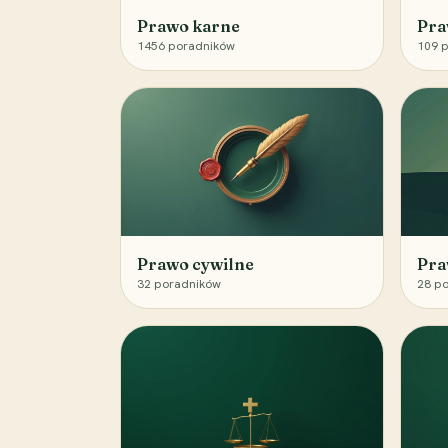
Prawo karne
Pra
1456
poradników
109
p
Prawo cywilne
Pra
32
poradników
28
po