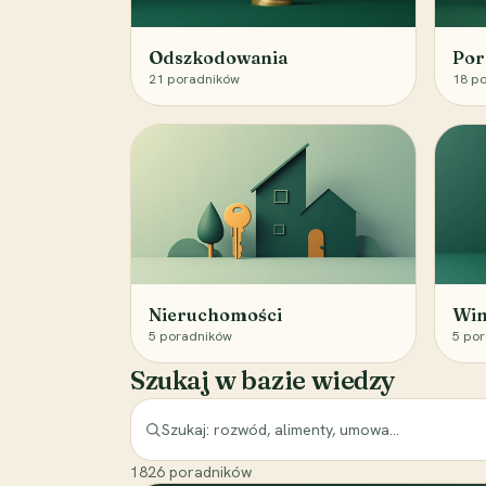
Odszkodowania
Por
21
poradników
18
po
Nieruchomości
Win
5
poradników
5
por
Szukaj w bazie wiedzy
1826
poradników