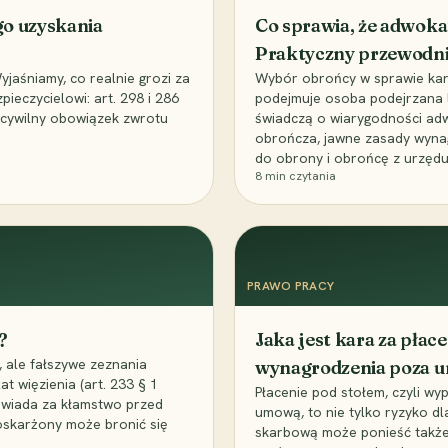
go uzyskania
Co sprawia, że adwoka
Praktyczny przewodn
aśniamy, co realnie grozi za
Wybór obrońcy w sprawie karne
eczycielowi: art. 298 i 286
podejmuje osoba podejrzana l
z cywilny obowiązek zwrotu
świadczą o wiarygodności ad
obrończa, jawne zasady wyna
do obrony i obrońcę z urzędu
8
min czytania
PRAWO PRACY
?
Jaka jest kara za pła
 ale fałszywe zeznania
wynagrodzenia poza 
t więzienia (art. 233 § 1
Płacenie pod stołem, czyli wyp
owiada za kłamstwo przed
umową, to nie tylko ryzyko d
 oskarżony może bronić się
skarbową może ponieść także 