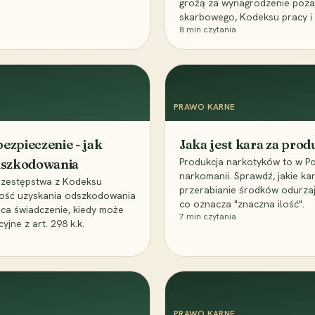
grożą za wynagrodzenie poz
skarbowego, Kodeksu pracy i
8
min czytania
PRAWO KARNE
ezpieczenie - jak
Jaka jest kara za pro
Produkcja narkotyków to w Po
odszkodowania
narkomanii. Sprawdź, jakie ka
przestępstwa z Kodeksu
przerabianie środków odurza
wość uzyskania odszkodowania
co oznacza "znaczna ilość".
aca świadczenie, kiedy może
7
min czytania
ne z art. 298 k.k.
PRAWO KARNE