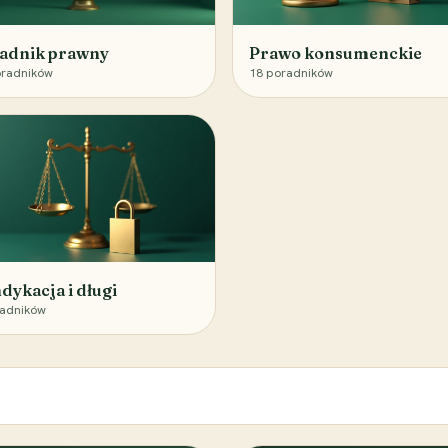
adnik prawny
Prawo konsumenckie
radników
18
poradników
dykacja i długi
adników