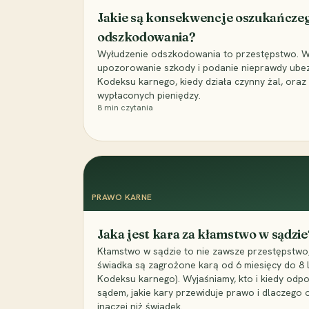
Jakie są konsekwencje oszukańcze
odszkodowania?
Wyłudzenie odszkodowania to przestępstwo. Wyj
upozorowanie szkody i podanie nieprawdy ubezpi
Kodeksu karnego, kiedy działa czynny żal, ora
wypłaconych pieniędzy.
8
min czytania
PRAWO KARNE
Jaka jest kara za kłamstwo w sądzie
Kłamstwo w sądzie to nie zawsze przestępstwo,
świadka są zagrożone karą od 6 miesięcy do 8 la
Kodeksu karnego). Wyjaśniamy, kto i kiedy odp
sądem, jakie kary przewiduje prawo i dlaczego
inaczej niż świadek.