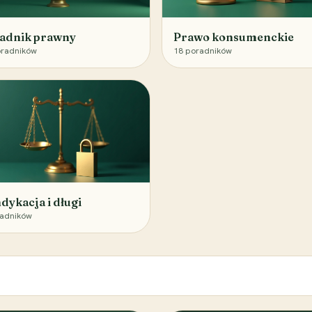
adnik prawny
Prawo konsumenckie
radników
18
poradników
dykacja i długi
adników