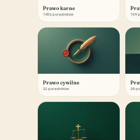
Prawo karne
Pra
1456
poradników
109
p
Prawo cywilne
Pra
32
poradników
28
po