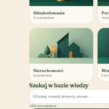
Odszkodowania
Por
21
poradników
18
po
Nieruchomości
Win
5
poradników
5
por
Szukaj w bazie wiedzy
1826
poradników