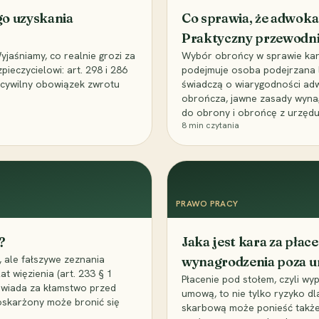
go uzyskania
Co sprawia, że adwoka
Praktyczny przewodn
aśniamy, co realnie grozi za
Wybór obrońcy w sprawie karne
eczycielowi: art. 298 i 286
podejmuje osoba podejrzana l
z cywilny obowiązek zwrotu
świadczą o wiarygodności ad
obrończa, jawne zasady wyna
do obrony i obrońcę z urzędu
8
min czytania
PRAWO PRACY
?
Jaka jest kara za pła
 ale fałszywe zeznania
wynagrodzenia poza 
t więzienia (art. 233 § 1
Płacenie pod stołem, czyli wyp
owiada za kłamstwo przed
umową, to nie tylko ryzyko d
 oskarżony może bronić się
skarbową może ponieść także 