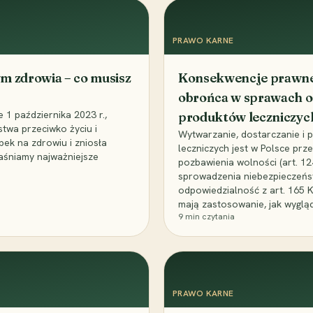
PRAWO KARNE
m zdrowia – co musisz
Konsekwencje prawne 
obrońca w sprawach o
1 października 2023 r.,
produktów leczniczyc
stwa przeciwko życiu i
Wytwarzanie, dostarczanie i
bek na zdrowiu i zniosła
leczniczych jest w Polsce pr
aśniamy najważniejsze
pozbawienia wolności (art. 1
sprowadzenia niebezpieczeńst
odpowiedzialność z art. 165 
mają zastosowanie, jak wyglą
9
min czytania
PRAWO KARNE