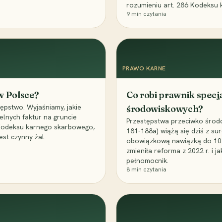
rozumieniu art. 286 Kodeksu 
9
min czytania
PRAWO KARNE
 w Polsce?
Co robi prawnik specj
ępstwo. Wyjaśniamy, jakie
środowiskowych?
elnych faktur na gruncie
Przestępstwa przeciwko środo
 Kodeksu karnego skarbowego,
181-188a) wiążą się dziś z su
est czynny żal.
obowiązkową nawiązką do 10 m
zmieniła reforma z 2022 r. i 
pełnomocnik.
8
min czytania