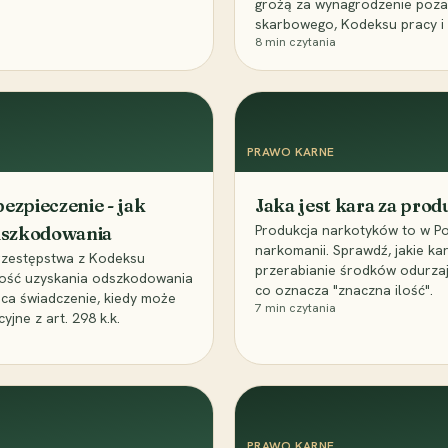
grożą za wynagrodzenie poz
skarbowego, Kodeksu pracy i
8
min czytania
PRAWO KARNE
ezpieczenie - jak
Jaka jest kara za pro
Produkcja narkotyków to w Po
odszkodowania
narkomanii. Sprawdź, jakie ka
przestępstwa z Kodeksu
przerabianie środków odurza
wość uzyskania odszkodowania
co oznacza "znaczna ilość".
aca świadczenie, kiedy może
7
min czytania
ne z art. 298 k.k.
PRAWO KARNE