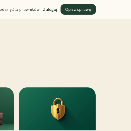
edziny
Dla prawników
Zaloguj
Opisz sprawę