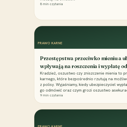
8
min czytania
PRAWO KARNE
Przestępstwa przeciwko mieniu a ub
wpływają na roszczenia i wypłatę 
Kradzież, oszustwo czy zniszczenie mienia to 
karnego, które bezpośrednio rzutują na możli
z polisy. Wyjaśniamy, kiedy ubezpieczyciel wypł
go odmówić oraz czym grozi oszustwo asekuracyj
9
min czytania
PRAWO KARNE