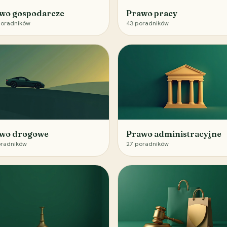
wo gospodarcze
Prawo pracy
oradników
43
poradników
wo drogowe
Prawo administracyjne
radników
27
poradników