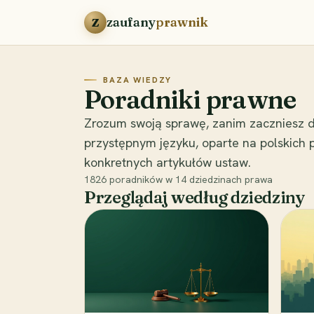
Przejdź do treści
zaufany
prawnik
Z
BAZA WIEDZY
Poradniki prawne
Zrozum swoją sprawę, zanim zaczniesz d
przystępnym języku, oparte na polskich
konkretnych artykułów ustaw.
1826
poradników w
14
dziedzinach prawa
Przeglądaj według dziedziny