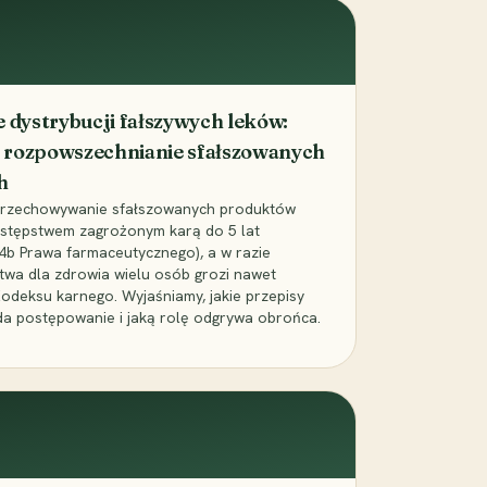
dystrybucji fałszywych leków:
 rozpowszechnianie sfałszowanych
h
 przechowywanie sfałszowanych produktów
zestępstwem zagrożonym karą do 5 lat
24b Prawa farmaceutycznego), a w razie
wa dla zdrowia wielu osób grozi nawet
Kodeksu karnego. Wyjaśniamy, jakie przepisy
da postępowanie i jaką rolę odgrywa obrońca.