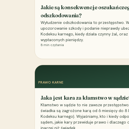
Jakie są konsekwencje oszukańcze
odszkodowania?
Wyłudzenie odszkodowania to przestępstwo. Wyj
upozorowanie szkody i podanie nieprawdy ubezpi
Kodeksu karnego, kiedy działa czynny żal, ora
wypłaconych pieniędzy.
8
min czytania
PRAWO KARNE
Jaka jest kara za kłamstwo w sądzie
Kłamstwo w sądzie to nie zawsze przestępstwo,
świadka są zagrożone karą od 6 miesięcy do 8 la
Kodeksu karnego). Wyjaśniamy, kto i kiedy odp
sądem, jakie kary przewiduje prawo i dlaczego
inaczej niż świadek.