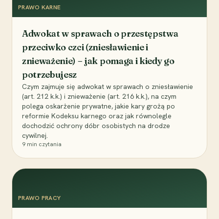
PRAWO KARNE
Adwokat w sprawach o przestępstwa
przeciwko czci (zniesławienie i
znieważenie) – jak pomaga i kiedy go
potrzebujesz
Czym zajmuje się adwokat w sprawach o zniesławienie
(art. 212 k.k.) i znieważenie (art. 216 k.k.), na czym
polega oskarżenie prywatne, jakie kary grożą po
reformie Kodeksu karnego oraz jak równolegle
dochodzić ochrony dóbr osobistych na drodze
cywilnej.
9
min czytania
PRAWO PRACY