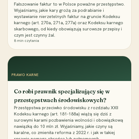
Fałszowanie faktur to w Polsce poważne przestępstwo.
Wyjaśniamy, jakie kary grożą za podrabianie i
wystawianie nierzetelnych faktur na gruncie Kodeksu
karnego (art. 270a, 271a, 277a) oraz Kodeksu karnego
skarbowego, od kiedy obowiązują surowsze przepisy i
czym jest czynny żal.
8
min czytania
PRAWO KARNE
Co robi prawnik specjalizujący się w
przestępstwach środowiskowych?
Przestępstwa przeciwko środowisku z rozdziału XXII
Kodeksu karnego (art. 181-188a) wiążą się dziś z
surowymi karami pozbawienia wolności i obowiązkową
nawiązką do 10 mln zł. Wyjaśniamy, jakie czyny są
karalne, co zmieniła reforma z 2022 r. i jak w takiej
sprawie pomaga obrońca lub pełnomocnik.