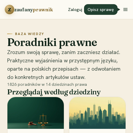
Przejdź do treści
Z
zaufany
prawnik
Zaloguj
Opisz sprawę
BAZA WIEDZY
Poradniki prawne
Zrozum swoją sprawę, zanim zaczniesz działać.
Praktyczne wyjaśnienia w przystępnym języku,
oparte na polskich przepisach — z odwołaniem
do konkretnych artykułów ustaw.
1826
poradników w
14
dziedzinach prawa
Przeglądaj według dziedziny