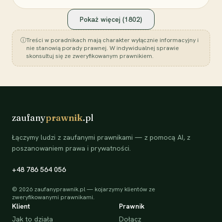
Pokaż więcej (
1802
)
ⓘ
Treści w poradnikach mają charakter wyłącznie informacyjny i
nie stanowią porady prawnej. W indywidualnej sprawie
skonsultuj się ze zweryfikowanym prawnikiem.
zaufany
prawnik
.pl
Łączymy ludzi z zaufanymi prawnikami — z pomocą AI, z
poszanowaniem prawa i prywatności.
+48 786 564 056
©
2026
zaufanyprawnik.pl — kojarzymy klientów ze
zweryfikowanymi prawnikami.
Klient
Prawnik
Jak to działa
Dołącz