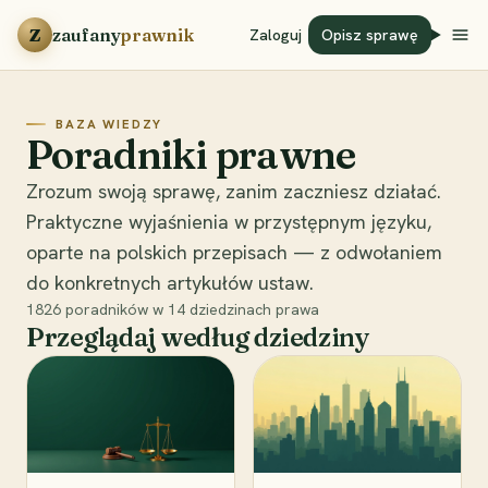
Przejdź do treści
Z
zaufany
prawnik
Zaloguj
Opisz sprawę
BAZA WIEDZY
Poradniki prawne
Zrozum swoją sprawę, zanim zaczniesz działać.
Praktyczne wyjaśnienia w przystępnym języku,
oparte na polskich przepisach — z odwołaniem
do konkretnych artykułów ustaw.
1826
poradników w
14
dziedzinach prawa
Przeglądaj według dziedziny