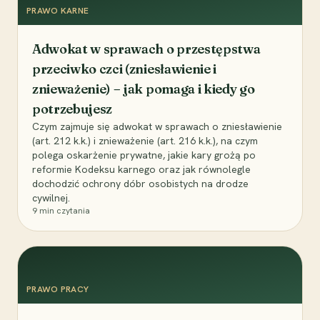
PRAWO KARNE
Adwokat w sprawach o przestępstwa
przeciwko czci (zniesławienie i
znieważenie) – jak pomaga i kiedy go
potrzebujesz
Czym zajmuje się adwokat w sprawach o zniesławienie
(art. 212 k.k.) i znieważenie (art. 216 k.k.), na czym
polega oskarżenie prywatne, jakie kary grożą po
reformie Kodeksu karnego oraz jak równolegle
dochodzić ochrony dóbr osobistych na drodze
cywilnej.
9
min czytania
PRAWO PRACY