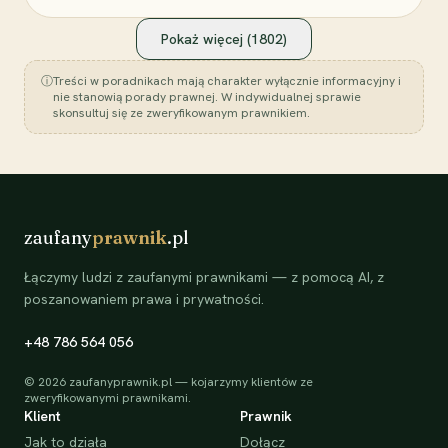
Pokaż więcej (
1802
)
ⓘ
Treści w poradnikach mają charakter wyłącznie informacyjny i
nie stanowią porady prawnej. W indywidualnej sprawie
skonsultuj się ze zweryfikowanym prawnikiem.
zaufany
prawnik
.pl
Łączymy ludzi z zaufanymi prawnikami — z pomocą AI, z
poszanowaniem prawa i prywatności.
+48 786 564 056
©
2026
zaufanyprawnik.pl — kojarzymy klientów ze
zweryfikowanymi prawnikami.
Klient
Prawnik
Jak to działa
Dołącz