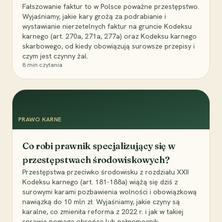
Fałszowanie faktur to w Polsce poważne przestępstwo.
Wyjaśniamy, jakie kary grożą za podrabianie i
wystawianie nierzetelnych faktur na gruncie Kodeksu
karnego (art. 270a, 271a, 277a) oraz Kodeksu karnego
skarbowego, od kiedy obowiązują surowsze przepisy i
czym jest czynny żal.
8
min czytania
PRAWO KARNE
Co robi prawnik specjalizujący się w
przestępstwach środowiskowych?
Przestępstwa przeciwko środowisku z rozdziału XXII
Kodeksu karnego (art. 181-188a) wiążą się dziś z
surowymi karami pozbawienia wolności i obowiązkową
nawiązką do 10 mln zł. Wyjaśniamy, jakie czyny są
karalne, co zmieniła reforma z 2022 r. i jak w takiej
sprawie pomaga obrońca lub pełnomocnik.