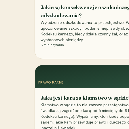
Jakie są konsekwencje oszukańcze
odszkodowania?
Wyłudzenie odszkodowania to przestępstwo. Wyj
upozorowanie szkody i podanie nieprawdy ubezpi
Kodeksu karnego, kiedy działa czynny żal, ora
wypłaconych pieniędzy.
8
min czytania
PRAWO KARNE
Jaka jest kara za kłamstwo w sądzie
Kłamstwo w sądzie to nie zawsze przestępstwo,
świadka są zagrożone karą od 6 miesięcy do 8 la
Kodeksu karnego). Wyjaśniamy, kto i kiedy odp
sądem, jakie kary przewiduje prawo i dlaczego
inaczej niż świadek.