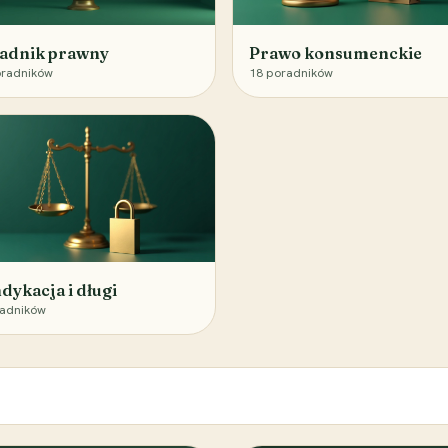
adnik prawny
Prawo konsumenckie
radników
18
poradników
dykacja i długi
adników