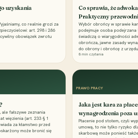
go uzyskania
Co sprawia, że adwoka
Praktyczny przewodn
aśniamy, co realnie grozi za
Wybór obrońcy w sprawie karne
eczycielowi: art. 298 i 286
podejmuje osoba podejrzana l
z cywilny obowiązek zwrotu
świadczą o wiarygodności ad
obrończa, jawne zasady wyna
do obrony i obrońcę z urzędu
8
min czytania
PRAWO PRACY
?
Jaka jest kara za pła
 ale fałszywe zeznania
wynagrodzenia poza 
t więzienia (art. 233 § 1
Płacenie pod stołem, czyli wyp
owiada za kłamstwo przed
umową, to nie tylko ryzyko d
 oskarżony może bronić się
skarbową może ponieść także 