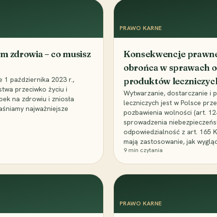
PRAWO KARNE
m zdrowia – co musisz
Konsekwencje prawne 
obrońca w sprawach o
1 października 2023 r.,
produktów leczniczyc
stwa przeciwko życiu i
Wytwarzanie, dostarczanie i
bek na zdrowiu i zniosła
leczniczych jest w Polsce pr
aśniamy najważniejsze
pozbawienia wolności (art. 1
sprowadzenia niebezpieczeńst
odpowiedzialność z art. 165 
mają zastosowanie, jak wyglą
9
min czytania
PRAWO KARNE