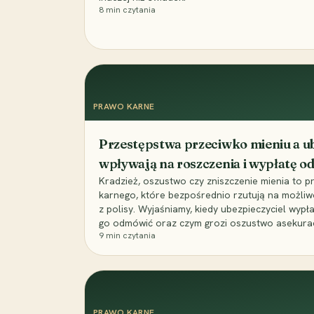
8
min czytania
PRAWO KARNE
Przestępstwa przeciwko mieniu a ub
wpływają na roszczenia i wypłatę 
Kradzież, oszustwo czy zniszczenie mienia to 
karnego, które bezpośrednio rzutują na możli
z polisy. Wyjaśniamy, kiedy ubezpieczyciel wypł
go odmówić oraz czym grozi oszustwo asekuracyj
9
min czytania
PRAWO KARNE