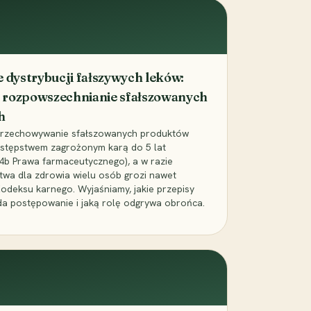
dystrybucji fałszywych leków:
 rozpowszechnianie sfałszowanych
h
 przechowywanie sfałszowanych produktów
zestępstwem zagrożonym karą do 5 lat
24b Prawa farmaceutycznego), a w razie
wa dla zdrowia wielu osób grozi nawet
Kodeksu karnego. Wyjaśniamy, jakie przepisy
da postępowanie i jaką rolę odgrywa obrońca.