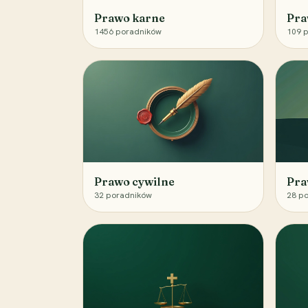
Prawo karne
Pra
1456
poradników
109
p
Prawo cywilne
Pra
32
poradników
28
po