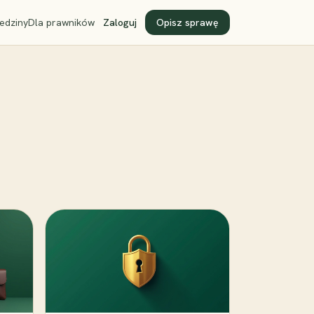
edziny
Dla prawników
Zaloguj
Opisz sprawę