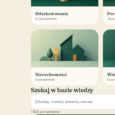
Odszkodowania
Por
21
poradników
18
po
Nieruchomości
Win
5
poradników
5
por
Szukaj w bazie wiedzy
1826
poradników