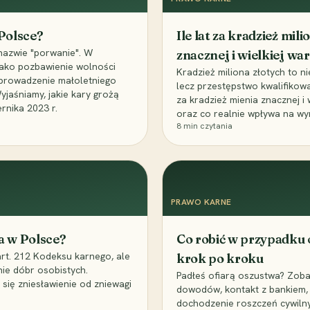
 Polsce?
Ile lat za kradzież mil
nazwie "porwanie". W
znacznej i wielkiej war
 jako pozbawienie wolności
Kradzież miliona złotych to n
, uprowadzenie małoletniego
lecz przestępstwo kwalifikowa
Wyjaśniamy, jakie kary grożą
za kradzież mienia znacznej i
rnika 2023 r.
oraz co realnie wpływa na wy
8
min czytania
PRAWO KARNE
a w Polsce?
Co robić w przypadku
art. 212 Kodeksu karnego, ale
krok po kroku
nie dóbr osobistych.
Padłeś ofiarą oszustwa? Zobac
 się zniesławienie od zniewagi
dowodów, kontakt z bankiem, 
dochodzenie roszczeń cywilny