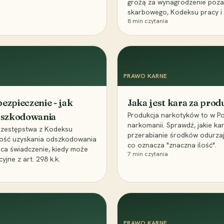
grożą za wynagrodzenie poz
skarbowego, Kodeksu pracy i
8
min czytania
PRAWO KARNE
ezpieczenie - jak
Jaka jest kara za pro
Produkcja narkotyków to w Po
odszkodowania
narkomanii. Sprawdź, jakie ka
przestępstwa z Kodeksu
przerabianie środków odurza
wość uzyskania odszkodowania
co oznacza "znaczna ilość".
aca świadczenie, kiedy może
7
min czytania
ne z art. 298 k.k.
PRAWO KARNE