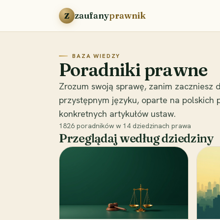
Przejdź do treści
zaufany
prawnik
Z
BAZA WIEDZY
Poradniki prawne
Zrozum swoją sprawę, zanim zaczniesz d
przystępnym języku, oparte na polskich
konkretnych artykułów ustaw.
1826
poradników w
14
dziedzinach prawa
Przeglądaj według dziedziny