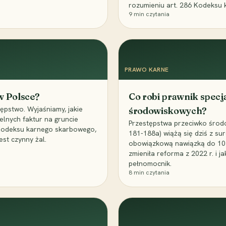
rozumieniu art. 286 Kodeksu 
9
min czytania
PRAWO KARNE
 w Polsce?
Co robi prawnik specj
ępstwo. Wyjaśniamy, jakie
środowiskowych?
elnych faktur na gruncie
Przestępstwa przeciwko środo
 Kodeksu karnego skarbowego,
181-188a) wiążą się dziś z su
est czynny żal.
obowiązkową nawiązką do 10 m
zmieniła reforma z 2022 r. i 
pełnomocnik.
8
min czytania