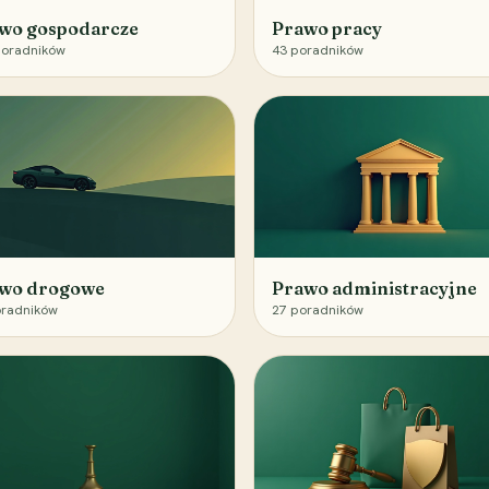
wo gospodarcze
Prawo pracy
oradników
43
poradników
wo drogowe
Prawo administracyjne
radników
27
poradników