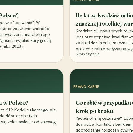
 Polsce?
Ile lat za kradzież mil
nazwie "porwanie". W
znacznej i wielkiej war
 jako pozbawienie wolności
Kradzież miliona złotych to n
, uprowadzenie małoletniego
lecz przestępstwo kwalifikowa
Wyjaśniamy, jakie kary grożą
za kradzież mienia znacznej i
rnika 2023 r.
oraz co realnie wpływa na wy
8
min czytania
PRAWO KARNE
a w Polsce?
Co robić w przypadku
art. 212 Kodeksu karnego, ale
krok po kroku
nie dóbr osobistych.
Padłeś ofiarą oszustwa? Zobac
 się zniesławienie od zniewagi
dowodów, kontakt z bankiem, 
dochodzenie roszczeń cywilny