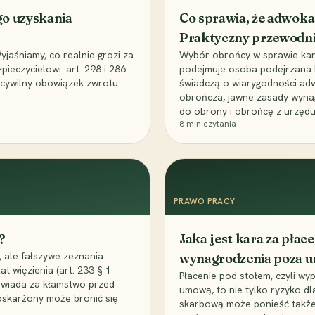
go uzyskania
Co sprawia, że adwoka
Praktyczny przewodn
aśniamy, co realnie grozi za
Wybór obrońcy w sprawie karne
eczycielowi: art. 298 i 286
podejmuje osoba podejrzana l
z cywilny obowiązek zwrotu
świadczą o wiarygodności ad
obrończa, jawne zasady wyna
do obrony i obrońcę z urzędu
8
min czytania
PRAWO PRACY
?
Jaka jest kara za pła
 ale fałszywe zeznania
wynagrodzenia poza 
t więzienia (art. 233 § 1
Płacenie pod stołem, czyli wyp
owiada za kłamstwo przed
umową, to nie tylko ryzyko d
 oskarżony może bronić się
skarbową może ponieść także 