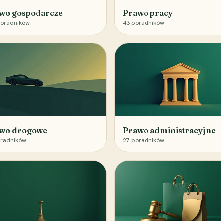
wo gospodarcze
Prawo pracy
oradników
43
poradników
wo drogowe
Prawo administracyjne
radników
27
poradników