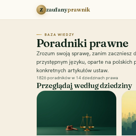
Przejdź do treści
zaufany
prawnik
Z
BAZA WIEDZY
Poradniki prawne
Zrozum swoją sprawę, zanim zaczniesz d
przystępnym języku, oparte na polskich
konkretnych artykułów ustaw.
1826
poradników w
14
dziedzinach prawa
Przeglądaj według dziedziny