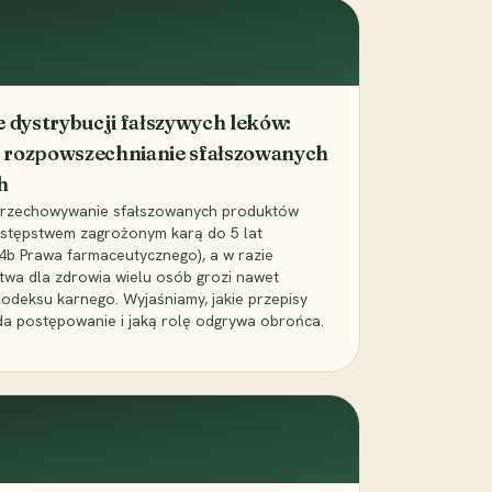
dystrybucji fałszywych leków:
 rozpowszechnianie sfałszowanych
h
 przechowywanie sfałszowanych produktów
zestępstwem zagrożonym karą do 5 lat
24b Prawa farmaceutycznego), a w razie
wa dla zdrowia wielu osób grozi nawet
Kodeksu karnego. Wyjaśniamy, jakie przepisy
da postępowanie i jaką rolę odgrywa obrońca.