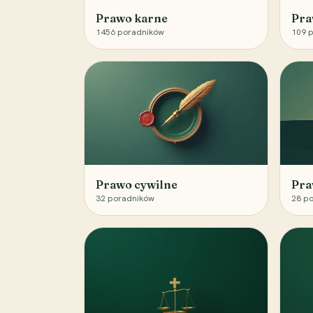
Prawo karne
Pra
1456
poradników
109
p
Prawo cywilne
Pra
32
poradników
28
po