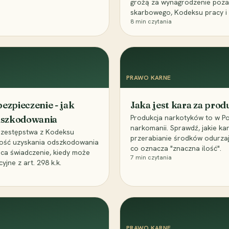
grożą za wynagrodzenie poz
skarbowego, Kodeksu pracy i
8
min czytania
PRAWO KARNE
ezpieczenie - jak
Jaka jest kara za pro
Produkcja narkotyków to w Po
odszkodowania
narkomanii. Sprawdź, jakie ka
przestępstwa z Kodeksu
przerabianie środków odurza
wość uzyskania odszkodowania
co oznacza "znaczna ilość".
aca świadczenie, kiedy może
7
min czytania
ne z art. 298 k.k.
PRAWO KARNE