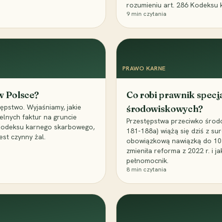
rozumieniu art. 286 Kodeksu 
9
min czytania
PRAWO KARNE
 w Polsce?
Co robi prawnik specj
ępstwo. Wyjaśniamy, jakie
środowiskowych?
elnych faktur na gruncie
Przestępstwa przeciwko środo
 Kodeksu karnego skarbowego,
181-188a) wiążą się dziś z su
est czynny żal.
obowiązkową nawiązką do 10 m
zmieniła reforma z 2022 r. i 
pełnomocnik.
8
min czytania