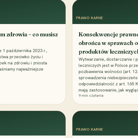
PRAWO KARNE
m zdrowia – co musisz
Konsekwencje prawne 
obrońca w sprawach o
1 października 2023 r.,
produktów leczniczyc
stwa przeciwko życiu i
Wytwarzanie, dostarczanie i
bek na zdrowiu i zniosła
leczniczych jest w Polsce pr
aśniamy najważniejsze
pozbawienia wolności (art. 1
sprowadzenia niebezpieczeńst
odpowiedzialność z art. 165 
mają zastosowanie, jak wyglą
9
min czytania
PRAWO KARNE