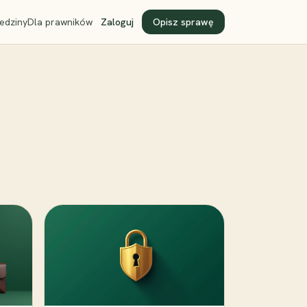
edziny
Dla prawników
Zaloguj
Opisz sprawę