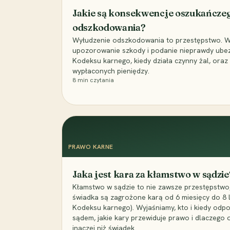
Jakie są konsekwencje oszukańcze
odszkodowania?
Wyłudzenie odszkodowania to przestępstwo. Wyj
upozorowanie szkody i podanie nieprawdy ubezpi
Kodeksu karnego, kiedy działa czynny żal, ora
wypłaconych pieniędzy.
8
min czytania
PRAWO KARNE
Jaka jest kara za kłamstwo w sądzie
Kłamstwo w sądzie to nie zawsze przestępstwo,
świadka są zagrożone karą od 6 miesięcy do 8 la
Kodeksu karnego). Wyjaśniamy, kto i kiedy odp
sądem, jakie kary przewiduje prawo i dlaczego
inaczej niż świadek.