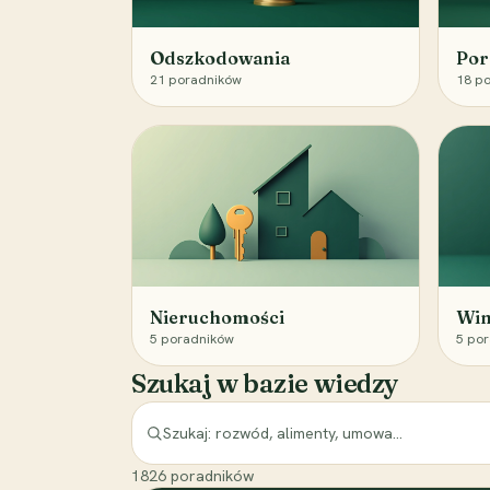
Odszkodowania
Por
21
poradników
18
po
Nieruchomości
Win
5
poradników
5
por
Szukaj w bazie wiedzy
1826
poradników