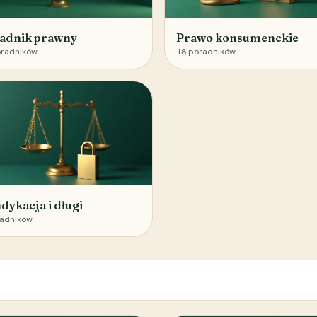
adnik prawny
Prawo konsumenckie
radników
18
poradników
dykacja i długi
adników