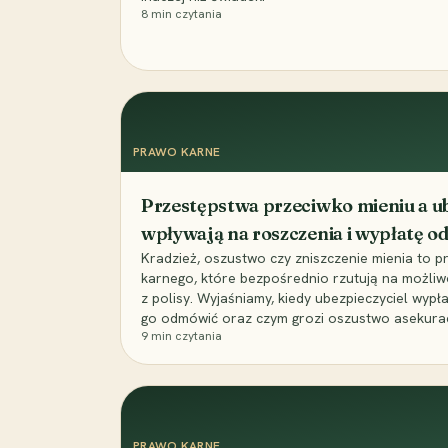
8
min czytania
PRAWO KARNE
Przestępstwa przeciwko mieniu a ub
wpływają na roszczenia i wypłatę 
Kradzież, oszustwo czy zniszczenie mienia to 
karnego, które bezpośrednio rzutują na możli
z polisy. Wyjaśniamy, kiedy ubezpieczyciel wypł
go odmówić oraz czym grozi oszustwo asekuracyj
9
min czytania
PRAWO KARNE