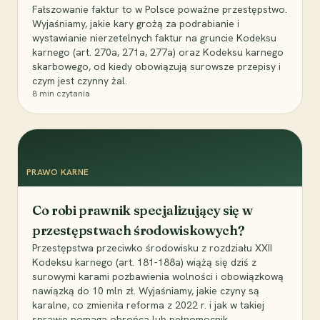
Fałszowanie faktur to w Polsce poważne przestępstwo.
Wyjaśniamy, jakie kary grożą za podrabianie i
wystawianie nierzetelnych faktur na gruncie Kodeksu
karnego (art. 270a, 271a, 277a) oraz Kodeksu karnego
skarbowego, od kiedy obowiązują surowsze przepisy i
czym jest czynny żal.
8
min czytania
PRAWO KARNE
Co robi prawnik specjalizujący się w
przestępstwach środowiskowych?
Przestępstwa przeciwko środowisku z rozdziału XXII
Kodeksu karnego (art. 181-188a) wiążą się dziś z
surowymi karami pozbawienia wolności i obowiązkową
nawiązką do 10 mln zł. Wyjaśniamy, jakie czyny są
karalne, co zmieniła reforma z 2022 r. i jak w takiej
sprawie pomaga obrońca lub pełnomocnik.