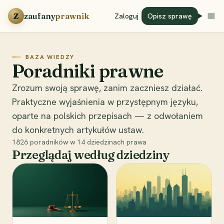
Przejdź do treści
Z
zaufany
prawnik
Zaloguj
Opisz sprawę
BAZA WIEDZY
Poradniki prawne
Zrozum swoją sprawę, zanim zaczniesz działać.
Praktyczne wyjaśnienia w przystępnym języku,
oparte na polskich przepisach — z odwołaniem
do konkretnych artykułów ustaw.
1826
poradników w
14
dziedzinach prawa
Przeglądaj według dziedziny