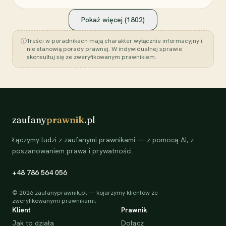
Pokaż więcej (
1802
)
ⓘ
Treści w poradnikach mają charakter wyłącznie informacyjny i
nie stanowią porady prawnej. W indywidualnej sprawie
skonsultuj się ze zweryfikowanym prawnikiem.
zaufany
prawnik
.pl
Łączymy ludzi z zaufanymi prawnikami — z pomocą AI, z
poszanowaniem prawa i prywatności.
+48 786 564 056
©
2026
zaufanyprawnik.pl — kojarzymy klientów ze
zweryfikowanymi prawnikami.
Klient
Prawnik
Jak to działa
Dołącz