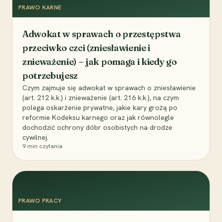
PRAWO KARNE
Adwokat w sprawach o przestępstwa
przeciwko czci (zniesławienie i
znieważenie) – jak pomaga i kiedy go
potrzebujesz
Czym zajmuje się adwokat w sprawach o zniesławienie
(art. 212 k.k.) i znieważenie (art. 216 k.k.), na czym
polega oskarżenie prywatne, jakie kary grożą po
reformie Kodeksu karnego oraz jak równolegle
dochodzić ochrony dóbr osobistych na drodze
cywilnej.
9
min czytania
PRAWO PRACY