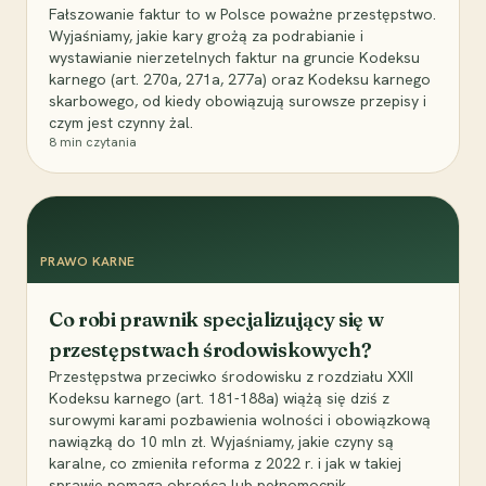
Fałszowanie faktur to w Polsce poważne przestępstwo.
Wyjaśniamy, jakie kary grożą za podrabianie i
wystawianie nierzetelnych faktur na gruncie Kodeksu
karnego (art. 270a, 271a, 277a) oraz Kodeksu karnego
skarbowego, od kiedy obowiązują surowsze przepisy i
czym jest czynny żal.
8
min czytania
PRAWO KARNE
Co robi prawnik specjalizujący się w
przestępstwach środowiskowych?
Przestępstwa przeciwko środowisku z rozdziału XXII
Kodeksu karnego (art. 181-188a) wiążą się dziś z
surowymi karami pozbawienia wolności i obowiązkową
nawiązką do 10 mln zł. Wyjaśniamy, jakie czyny są
karalne, co zmieniła reforma z 2022 r. i jak w takiej
sprawie pomaga obrońca lub pełnomocnik.