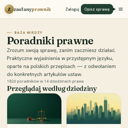
Przejdź do treści
Z
zaufany
prawnik
Zaloguj
Opisz sprawę
BAZA WIEDZY
Poradniki prawne
Zrozum swoją sprawę, zanim zaczniesz działać.
Praktyczne wyjaśnienia w przystępnym języku,
oparte na polskich przepisach — z odwołaniem
do konkretnych artykułów ustaw.
1826
poradników w
14
dziedzinach prawa
Przeglądaj według dziedziny