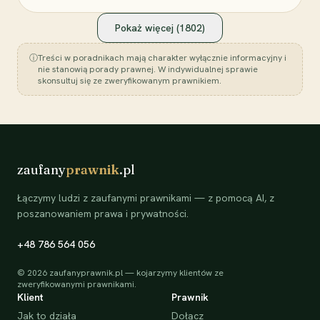
Pokaż więcej (
1802
)
ⓘ
Treści w poradnikach mają charakter wyłącznie informacyjny i
nie stanowią porady prawnej. W indywidualnej sprawie
skonsultuj się ze zweryfikowanym prawnikiem.
zaufany
prawnik
.pl
Łączymy ludzi z zaufanymi prawnikami — z pomocą AI, z
poszanowaniem prawa i prywatności.
+48 786 564 056
©
2026
zaufanyprawnik.pl — kojarzymy klientów ze
zweryfikowanymi prawnikami.
Klient
Prawnik
Jak to działa
Dołącz