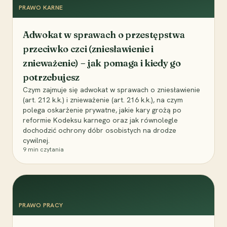
PRAWO KARNE
Adwokat w sprawach o przestępstwa
przeciwko czci (zniesławienie i
znieważenie) – jak pomaga i kiedy go
potrzebujesz
Czym zajmuje się adwokat w sprawach o zniesławienie
(art. 212 k.k.) i znieważenie (art. 216 k.k.), na czym
polega oskarżenie prywatne, jakie kary grożą po
reformie Kodeksu karnego oraz jak równolegle
dochodzić ochrony dóbr osobistych na drodze
cywilnej.
9
min czytania
PRAWO PRACY