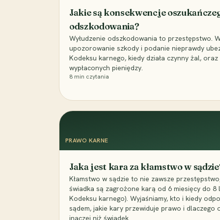
Jakie są konsekwencje oszukańcze
odszkodowania?
Wyłudzenie odszkodowania to przestępstwo. Wyj
upozorowanie szkody i podanie nieprawdy ubezpi
Kodeksu karnego, kiedy działa czynny żal, ora
wypłaconych pieniędzy.
8
min czytania
PRAWO KARNE
Jaka jest kara za kłamstwo w sądzie
Kłamstwo w sądzie to nie zawsze przestępstwo,
świadka są zagrożone karą od 6 miesięcy do 8 la
Kodeksu karnego). Wyjaśniamy, kto i kiedy odp
sądem, jakie kary przewiduje prawo i dlaczego
inaczej niż świadek.