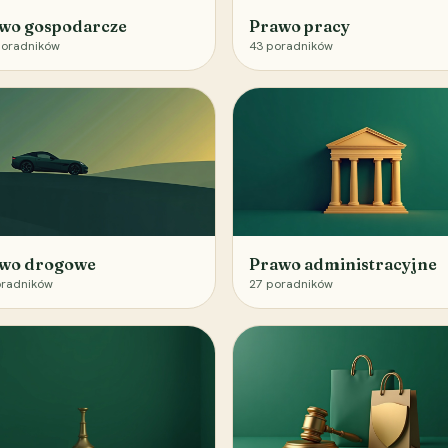
wo gospodarcze
Prawo pracy
oradników
43
poradników
wo drogowe
Prawo administracyjne
radników
27
poradników