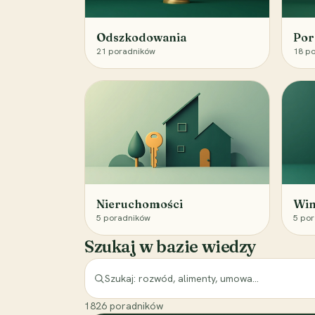
Odszkodowania
Por
21
poradników
18
po
Nieruchomości
Win
5
poradników
5
por
Szukaj w bazie wiedzy
1826
poradników