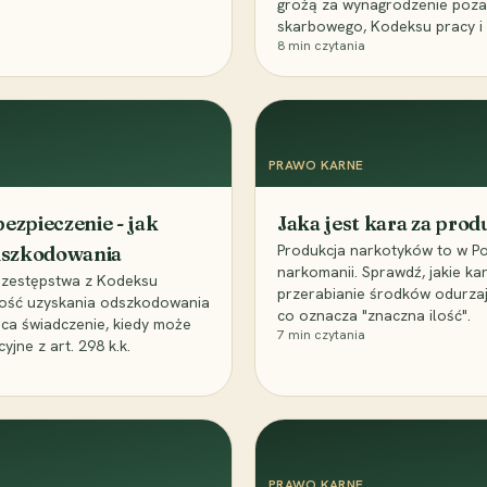
grożą za wynagrodzenie poz
skarbowego, Kodeksu pracy i
8
min czytania
PRAWO KARNE
ezpieczenie - jak
Jaka jest kara za pro
Produkcja narkotyków to w Po
odszkodowania
narkomanii. Sprawdź, jakie ka
przestępstwa z Kodeksu
przerabianie środków odurza
wość uzyskania odszkodowania
co oznacza "znaczna ilość".
aca świadczenie, kiedy może
7
min czytania
ne z art. 298 k.k.
PRAWO KARNE