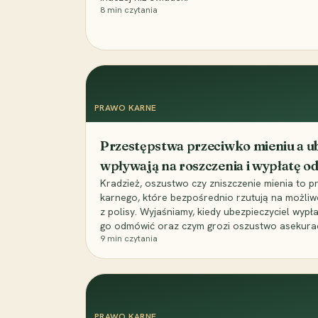
8
min czytania
PRAWO KARNE
Przestępstwa przeciwko mieniu a ub
wpływają na roszczenia i wypłatę 
Kradzież, oszustwo czy zniszczenie mienia to 
karnego, które bezpośrednio rzutują na możli
z polisy. Wyjaśniamy, kiedy ubezpieczyciel wypł
go odmówić oraz czym grozi oszustwo asekuracyj
9
min czytania
PRAWO KARNE