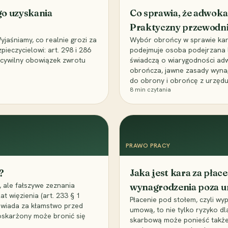
go uzyskania
Co sprawia, że adwoka
Praktyczny przewodn
aśniamy, co realnie grozi za
Wybór obrońcy w sprawie karne
eczycielowi: art. 298 i 286
podejmuje osoba podejrzana l
z cywilny obowiązek zwrotu
świadczą o wiarygodności ad
obrończa, jawne zasady wyna
do obrony i obrońcę z urzędu
8
min czytania
PRAWO PRACY
?
Jaka jest kara za pła
 ale fałszywe zeznania
wynagrodzenia poza 
t więzienia (art. 233 § 1
Płacenie pod stołem, czyli wyp
owiada za kłamstwo przed
umową, to nie tylko ryzyko d
 oskarżony może bronić się
skarbową może ponieść także 