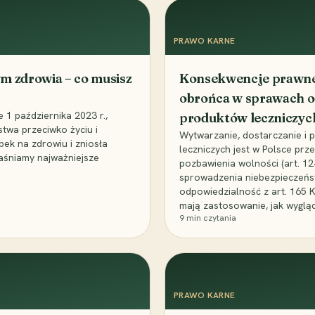
PRAWO KARNE
m zdrowia – co musisz
Konsekwencje prawne 
obrońca w sprawach o
1 października 2023 r.,
produktów leczniczyc
stwa przeciwko życiu i
Wytwarzanie, dostarczanie i
bek na zdrowiu i zniosła
leczniczych jest w Polsce pr
aśniamy najważniejsze
pozbawienia wolności (art. 1
sprowadzenia niebezpieczeńst
odpowiedzialność z art. 165 
mają zastosowanie, jak wyglą
9
min czytania
PRAWO KARNE