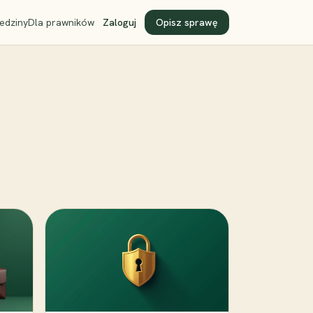
edziny
Dla prawników
Zaloguj
Opisz sprawę