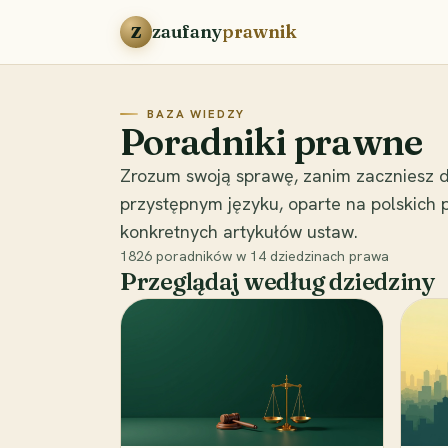
Przejdź do treści
zaufany
prawnik
Z
BAZA WIEDZY
Poradniki prawne
Zrozum swoją sprawę, zanim zaczniesz d
przystępnym języku, oparte na polskich
konkretnych artykułów ustaw.
1826
poradników w
14
dziedzinach prawa
Przeglądaj według dziedziny