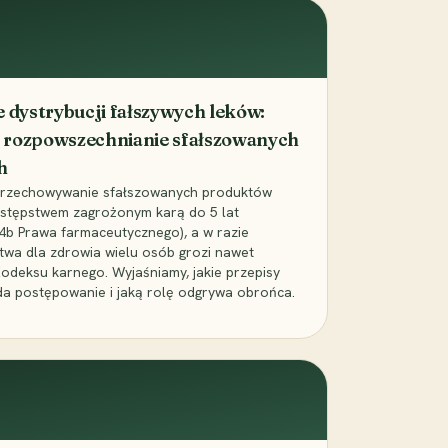
dystrybucji fałszywych leków:
 rozpowszechnianie sfałszowanych
h
 przechowywanie sfałszowanych produktów
zestępstwem zagrożonym karą do 5 lat
24b Prawa farmaceutycznego), a w razie
wa dla zdrowia wielu osób grozi nawet
Kodeksu karnego. Wyjaśniamy, jakie przepisy
da postępowanie i jaką rolę odgrywa obrońca.