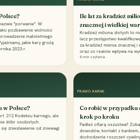
 Polsce?
Ile lat za kradzież mil
nazwie "porwanie". W
znacznej i wielkiej war
 jako pozbawienie wolności
Kradzież miliona złotych to n
, uprowadzenie małoletniego
lecz przestępstwo kwalifikowa
Wyjaśniamy, jakie kary grożą
za kradzież mienia znacznej i
rnika 2023 r.
oraz co realnie wpływa na wy
8
min czytania
PRAWO KARNE
a w Polsce?
Co robić w przypadku
art. 212 Kodeksu karnego, ale
krok po kroku
nie dóbr osobistych.
Padłeś ofiarą oszustwa? Zobac
 się zniesławienie od zniewagi
dowodów, kontakt z bankiem, 
dochodzenie roszczeń cywilny