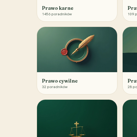
Prawo karne
Pra
1456
poradników
109
p
Prawo cywilne
Pra
32
poradników
28
po