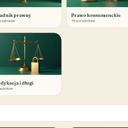
adnik prawny
Prawo konsumenckie
radników
18
poradników
dykacja i długi
adników