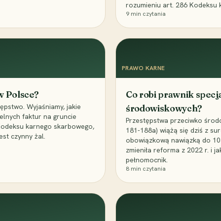
rozumieniu art. 286 Kodeksu 
9
min czytania
PRAWO KARNE
 w Polsce?
Co robi prawnik specj
ępstwo. Wyjaśniamy, jakie
środowiskowych?
elnych faktur na gruncie
Przestępstwa przeciwko środo
 Kodeksu karnego skarbowego,
181-188a) wiążą się dziś z su
est czynny żal.
obowiązkową nawiązką do 10 m
zmieniła reforma z 2022 r. i 
pełnomocnik.
8
min czytania