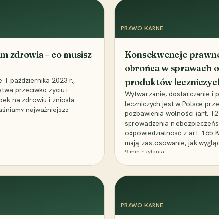
PRAWO KARNE
m zdrowia – co musisz
Konsekwencje prawne 
obrońca w sprawach o
1 października 2023 r.,
produktów leczniczyc
stwa przeciwko życiu i
Wytwarzanie, dostarczanie i
bek na zdrowiu i zniosła
leczniczych jest w Polsce pr
aśniamy najważniejsze
pozbawienia wolności (art. 1
sprowadzenia niebezpieczeńst
odpowiedzialność z art. 165 
mają zastosowanie, jak wyglą
9
min czytania
PRAWO KARNE