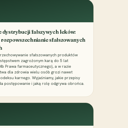
dystrybucji fałszywych leków:
 rozpowszechnianie sfałszowanych
h
 przechowywanie sfałszowanych produktów
zestępstwem zagrożonym karą do 5 lat
24b Prawa farmaceutycznego), a w razie
wa dla zdrowia wielu osób grozi nawet
Kodeksu karnego. Wyjaśniamy, jakie przepisy
da postępowanie i jaką rolę odgrywa obrońca.