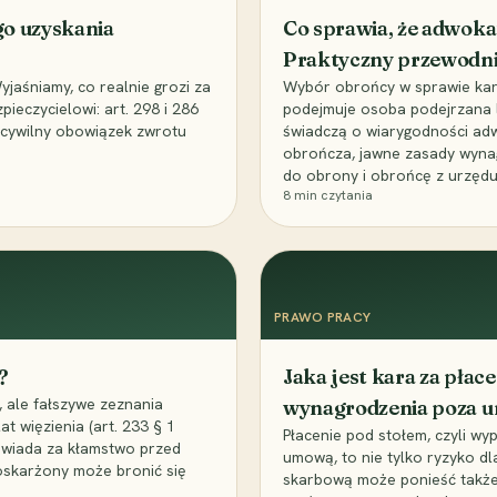
go uzyskania
Co sprawia, że adwoka
Praktyczny przewodn
aśniamy, co realnie grozi za
Wybór obrońcy w sprawie karne
eczycielowi: art. 298 i 286
podejmuje osoba podejrzana l
z cywilny obowiązek zwrotu
świadczą o wiarygodności ad
obrończa, jawne zasady wyna
do obrony i obrońcę z urzędu
8
min czytania
PRAWO PRACY
?
Jaka jest kara za pła
 ale fałszywe zeznania
wynagrodzenia poza 
t więzienia (art. 233 § 1
Płacenie pod stołem, czyli wyp
owiada za kłamstwo przed
umową, to nie tylko ryzyko d
 oskarżony może bronić się
skarbową może ponieść także 