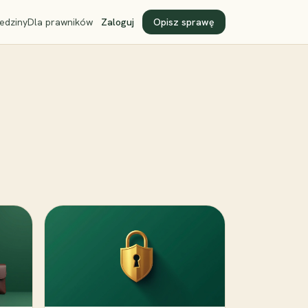
edziny
Dla prawników
Zaloguj
Opisz sprawę