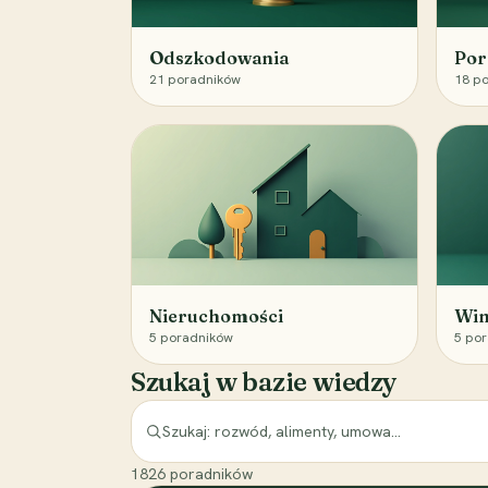
Odszkodowania
Por
21
poradników
18
po
Nieruchomości
Win
5
poradników
5
por
Szukaj w bazie wiedzy
1826
poradników