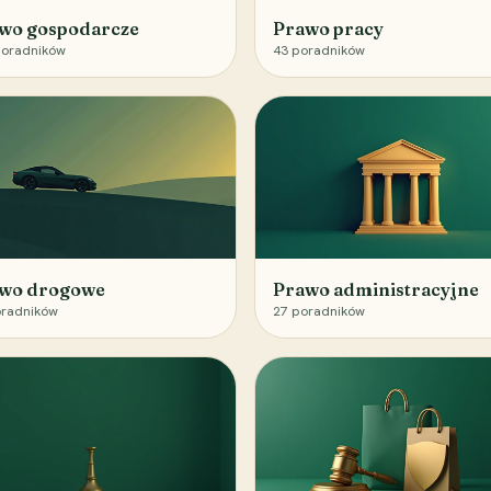
wo gospodarcze
Prawo pracy
oradników
43
poradników
wo drogowe
Prawo administracyjne
radników
27
poradników