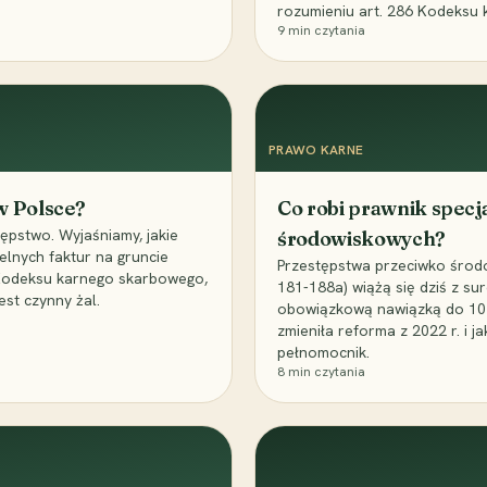
rozumieniu art. 286 Kodeksu 
9
min czytania
PRAWO KARNE
 w Polsce?
Co robi prawnik specj
ępstwo. Wyjaśniamy, jakie
środowiskowych?
elnych faktur na gruncie
Przestępstwa przeciwko środo
 Kodeksu karnego skarbowego,
181-188a) wiążą się dziś z su
est czynny żal.
obowiązkową nawiązką do 10 m
zmieniła reforma z 2022 r. i 
pełnomocnik.
8
min czytania