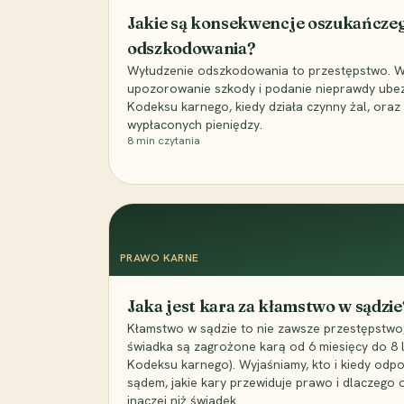
Jakie są konsekwencje oszukańcze
odszkodowania?
Wyłudzenie odszkodowania to przestępstwo. Wyj
upozorowanie szkody i podanie nieprawdy ubezpi
Kodeksu karnego, kiedy działa czynny żal, ora
wypłaconych pieniędzy.
8
min czytania
PRAWO KARNE
Jaka jest kara za kłamstwo w sądzie
Kłamstwo w sądzie to nie zawsze przestępstwo,
świadka są zagrożone karą od 6 miesięcy do 8 la
Kodeksu karnego). Wyjaśniamy, kto i kiedy odp
sądem, jakie kary przewiduje prawo i dlaczego
inaczej niż świadek.