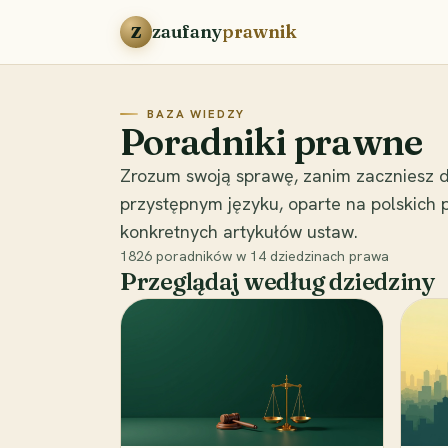
Przejdź do treści
zaufany
prawnik
Z
BAZA WIEDZY
Poradniki prawne
Zrozum swoją sprawę, zanim zaczniesz d
przystępnym języku, oparte na polskich
konkretnych artykułów ustaw.
1826
poradników w
14
dziedzinach prawa
Przeglądaj według dziedziny