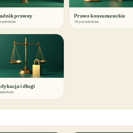
adnik prawny
Prawo konsumenckie
radników
18
poradników
dykacja i długi
adników