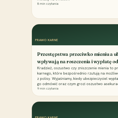
8
min czytania
PRAWO KARNE
Przestępstwa przeciwko mieniu a ub
wpływają na roszczenia i wypłatę 
Kradzież, oszustwo czy zniszczenie mienia to 
karnego, które bezpośrednio rzutują na możli
z polisy. Wyjaśniamy, kiedy ubezpieczyciel wypł
go odmówić oraz czym grozi oszustwo asekuracyj
9
min czytania
PRAWO KARNE