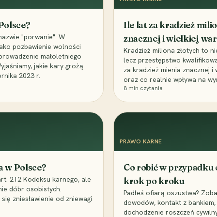
 Polsce?
Ile lat za kradzież mil
nazwie "porwanie". W
znacznej i wielkiej war
 jako pozbawienie wolności
Kradzież miliona złotych to n
, uprowadzenie małoletniego
lecz przestępstwo kwalifikowa
Wyjaśniamy, jakie kary grożą
za kradzież mienia znacznej i
rnika 2023 r.
oraz co realnie wpływa na wy
8
min czytania
PRAWO KARNE
a w Polsce?
Co robić w przypadku
art. 212 Kodeksu karnego, ale
krok po kroku
nie dóbr osobistych.
Padłeś ofiarą oszustwa? Zobac
 się zniesławienie od zniewagi
dowodów, kontakt z bankiem, 
dochodzenie roszczeń cywilny