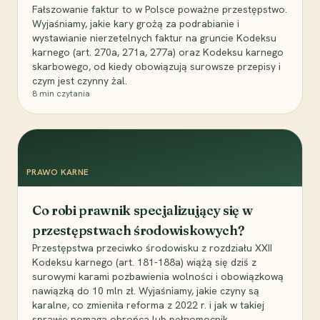
Fałszowanie faktur to w Polsce poważne przestępstwo.
Wyjaśniamy, jakie kary grożą za podrabianie i
wystawianie nierzetelnych faktur na gruncie Kodeksu
karnego (art. 270a, 271a, 277a) oraz Kodeksu karnego
skarbowego, od kiedy obowiązują surowsze przepisy i
czym jest czynny żal.
8
min czytania
PRAWO KARNE
Co robi prawnik specjalizujący się w
przestępstwach środowiskowych?
Przestępstwa przeciwko środowisku z rozdziału XXII
Kodeksu karnego (art. 181-188a) wiążą się dziś z
surowymi karami pozbawienia wolności i obowiązkową
nawiązką do 10 mln zł. Wyjaśniamy, jakie czyny są
karalne, co zmieniła reforma z 2022 r. i jak w takiej
sprawie pomaga obrońca lub pełnomocnik.