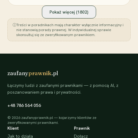
Pokaż więcej (
1802
)
ⓘ
Treści w poradnikach mają charakter wyłącznie informacyjny i
nie stanowią porady prawnej. W indywidualnej sprawie
skonsultuj się ze zweryfikowanym prawnikiem.
zaufany
prawnik
.pl
Łączymy ludzi z zaufanymi prawnikami — z pomocą AI, z
poszanowaniem prawa i prywatności.
+48 786 564 056
©
2026
zaufanyprawnik.pl — kojarzymy klientów ze
zweryfikowanymi prawnikami.
Klient
Prawnik
Jak to działa
Dołącz