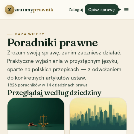
Przejdź do treści
Z
zaufany
prawnik
Zaloguj
Opisz sprawę
BAZA WIEDZY
Poradniki prawne
Zrozum swoją sprawę, zanim zaczniesz działać.
Praktyczne wyjaśnienia w przystępnym języku,
oparte na polskich przepisach — z odwołaniem
do konkretnych artykułów ustaw.
1826
poradników w
14
dziedzinach prawa
Przeglądaj według dziedziny