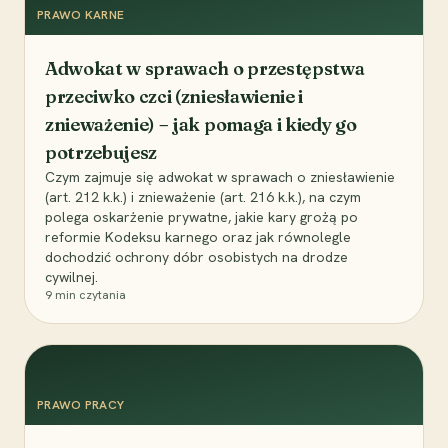
PRAWO KARNE
Adwokat w sprawach o przestępstwa
przeciwko czci (zniesławienie i
znieważenie) – jak pomaga i kiedy go
potrzebujesz
Czym zajmuje się adwokat w sprawach o zniesławienie
(art. 212 k.k.) i znieważenie (art. 216 k.k.), na czym
polega oskarżenie prywatne, jakie kary grożą po
reformie Kodeksu karnego oraz jak równolegle
dochodzić ochrony dóbr osobistych na drodze
cywilnej.
9
min czytania
PRAWO PRACY