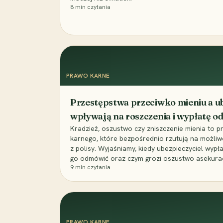
8
min czytania
PRAWO KARNE
Przestępstwa przeciwko mieniu a ub
wpływają na roszczenia i wypłatę 
Kradzież, oszustwo czy zniszczenie mienia to 
karnego, które bezpośrednio rzutują na możli
z polisy. Wyjaśniamy, kiedy ubezpieczyciel wypł
go odmówić oraz czym grozi oszustwo asekuracyj
9
min czytania
PRAWO KARNE