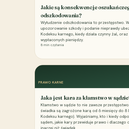
Jakie są konsekwencje oszukańcze
odszkodowania?
Wyłudzenie odszkodowania to przestępstwo. Wyj
upozorowanie szkody i podanie nieprawdy ubezpi
Kodeksu karnego, kiedy działa czynny żal, ora
wypłaconych pieniędzy.
8
min czytania
PRAWO KARNE
Jaka jest kara za kłamstwo w sądzie
Kłamstwo w sądzie to nie zawsze przestępstwo,
świadka są zagrożone karą od 6 miesięcy do 8 la
Kodeksu karnego). Wyjaśniamy, kto i kiedy odp
sądem, jakie kary przewiduje prawo i dlaczego
inaczej niż świadek.