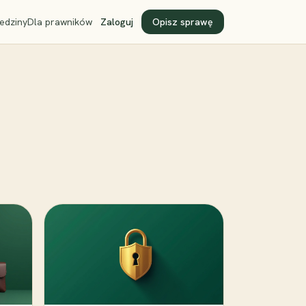
edziny
Dla prawników
Zaloguj
Opisz sprawę