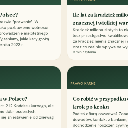
 Polsce?
Ile lat za kradzież mil
nazwie "porwanie". W
znacznej i wielkiej war
 jako pozbawienie wolności
Kradzież miliona złotych to n
, uprowadzenie małoletniego
lecz przestępstwo kwalifikowa
Wyjaśniamy, jakie kary grożą
za kradzież mienia znacznej i
rnika 2023 r.
oraz co realnie wpływa na wy
8
min czytania
PRAWO KARNE
a w Polsce?
Co robić w przypadku
art. 212 Kodeksu karnego, ale
krok po kroku
nie dóbr osobistych.
Padłeś ofiarą oszustwa? Zobac
 się zniesławienie od zniewagi
dowodów, kontakt z bankiem, 
dochodzenie roszczeń cywilny