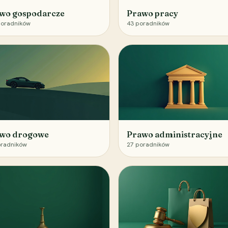
wo gospodarcze
Prawo pracy
oradników
43
poradników
wo drogowe
Prawo administracyjne
radników
27
poradników