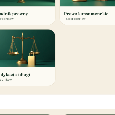
adnik prawny
Prawo konsumenckie
radników
18
poradników
dykacja i długi
adników