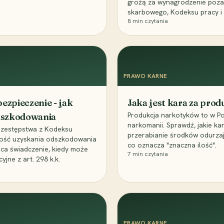
grożą za wynagrodzenie poz
skarbowego, Kodeksu pracy i
8
min czytania
PRAWO KARNE
ezpieczenie - jak
Jaka jest kara za pro
Produkcja narkotyków to w Po
odszkodowania
narkomanii. Sprawdź, jakie ka
przestępstwa z Kodeksu
przerabianie środków odurza
wość uzyskania odszkodowania
co oznacza "znaczna ilość".
aca świadczenie, kiedy może
7
min czytania
ne z art. 298 k.k.
PRAWO KARNE