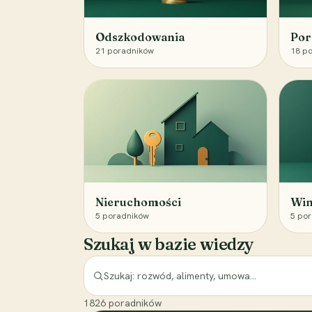
Odszkodowania
Por
21
poradników
18
po
Nieruchomości
Win
5
poradników
5
por
Szukaj w bazie wiedzy
1826
poradników