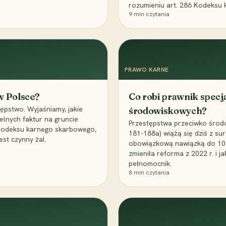
rozumieniu art. 286 Kodeksu 
9
min czytania
PRAWO KARNE
 w Polsce?
Co robi prawnik specj
ępstwo. Wyjaśniamy, jakie
środowiskowych?
elnych faktur na gruncie
Przestępstwa przeciwko środo
 Kodeksu karnego skarbowego,
181-188a) wiążą się dziś z su
est czynny żal.
obowiązkową nawiązką do 10 m
zmieniła reforma z 2022 r. i 
pełnomocnik.
8
min czytania