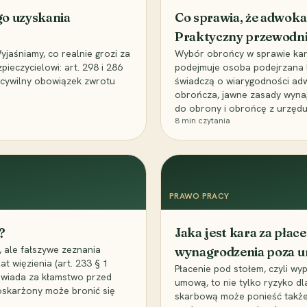
go uzyskania
Co sprawia, że adwoka
Praktyczny przewodn
aśniamy, co realnie grozi za
Wybór obrońcy w sprawie karne
eczycielowi: art. 298 i 286
podejmuje osoba podejrzana l
z cywilny obowiązek zwrotu
świadczą o wiarygodności ad
obrończa, jawne zasady wyna
do obrony i obrońcę z urzędu
8
min czytania
PRAWO PRACY
?
Jaka jest kara za pła
 ale fałszywe zeznania
wynagrodzenia poza 
t więzienia (art. 233 § 1
Płacenie pod stołem, czyli wyp
owiada za kłamstwo przed
umową, to nie tylko ryzyko d
 oskarżony może bronić się
skarbową może ponieść także 