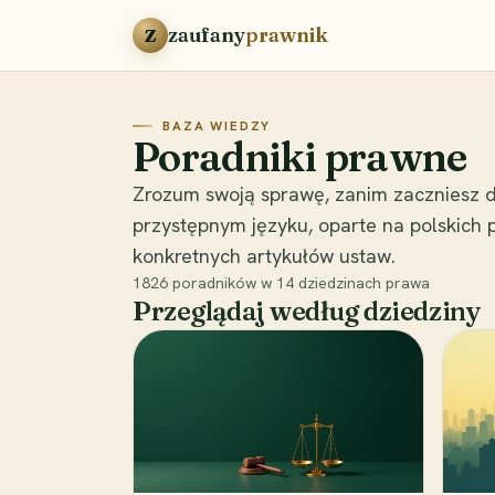
Przejdź do treści
zaufany
prawnik
Z
BAZA WIEDZY
Poradniki prawne
Zrozum swoją sprawę, zanim zaczniesz d
przystępnym języku, oparte na polskich
konkretnych artykułów ustaw.
1826
poradników w
14
dziedzinach prawa
Przeglądaj według dziedziny