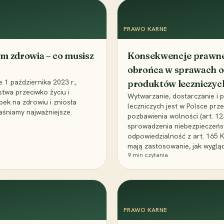
PRAWO KARNE
m zdrowia – co musisz
Konsekwencje prawne 
obrońca w sprawach o
1 października 2023 r.,
produktów leczniczyc
stwa przeciwko życiu i
Wytwarzanie, dostarczanie i
bek na zdrowiu i zniosła
leczniczych jest w Polsce pr
aśniamy najważniejsze
pozbawienia wolności (art. 1
sprowadzenia niebezpieczeńst
odpowiedzialność z art. 165 
mają zastosowanie, jak wyglą
9
min czytania
PRAWO KARNE