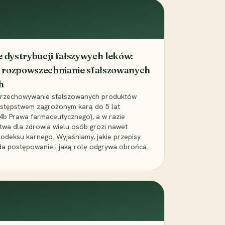
dystrybucji fałszywych leków:
 rozpowszechnianie sfałszowanych
h
 przechowywanie sfałszowanych produktów
zestępstwem zagrożonym karą do 5 lat
24b Prawa farmaceutycznego), a w razie
wa dla zdrowia wielu osób grozi nawet
Kodeksu karnego. Wyjaśniamy, jakie przepisy
da postępowanie i jaką rolę odgrywa obrońca.