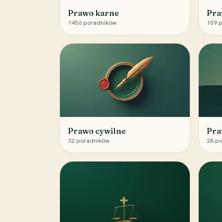
Prawo karne
Pra
1456
poradników
109
p
Prawo cywilne
Pra
32
poradników
28
po