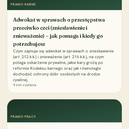
PRAWO KARNE
Adwokat w sprawach o przestępstwa
przeciwko czci (zniesławienie i
znieważenie) – jak pomaga i kiedy go
potrzebujesz
Czym zajmuje się adwokat w sprawach o zniesławienie
(art. 212 k.k.) i znieważenie (art. 216 k.k.), na czym
polega oskarżenie prywatne, jakie kary grożą po
reformie Kodeksu karnego oraz jak równolegle
dochodzić ochrony dóbr osobistych na drodze
cywilnej.
9
min czytania
PRAWO PRACY