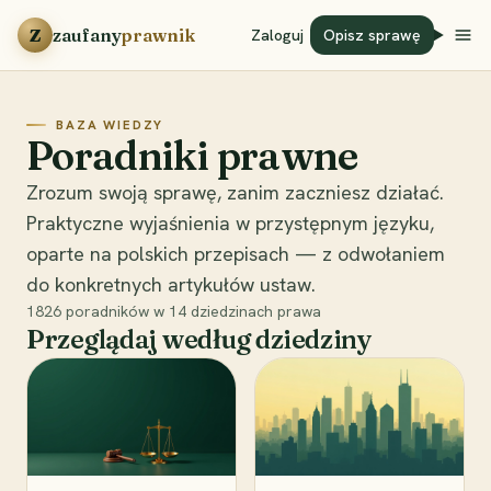
Przejdź do treści
Z
zaufany
prawnik
Zaloguj
Opisz sprawę
BAZA WIEDZY
Poradniki prawne
Zrozum swoją sprawę, zanim zaczniesz działać.
Praktyczne wyjaśnienia w przystępnym języku,
oparte na polskich przepisach — z odwołaniem
do konkretnych artykułów ustaw.
1826
poradników w
14
dziedzinach prawa
Przeglądaj według dziedziny