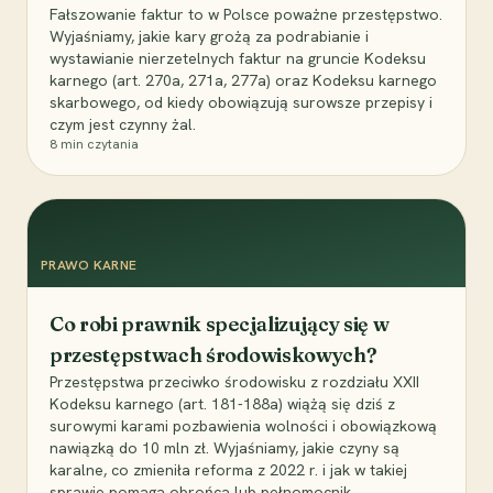
Fałszowanie faktur to w Polsce poważne przestępstwo.
Wyjaśniamy, jakie kary grożą za podrabianie i
wystawianie nierzetelnych faktur na gruncie Kodeksu
karnego (art. 270a, 271a, 277a) oraz Kodeksu karnego
skarbowego, od kiedy obowiązują surowsze przepisy i
czym jest czynny żal.
8
min czytania
PRAWO KARNE
Co robi prawnik specjalizujący się w
przestępstwach środowiskowych?
Przestępstwa przeciwko środowisku z rozdziału XXII
Kodeksu karnego (art. 181-188a) wiążą się dziś z
surowymi karami pozbawienia wolności i obowiązkową
nawiązką do 10 mln zł. Wyjaśniamy, jakie czyny są
karalne, co zmieniła reforma z 2022 r. i jak w takiej
sprawie pomaga obrońca lub pełnomocnik.