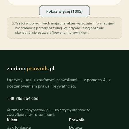
Pokaż więcej (
1802
)
ⓘ
Treści w poradnikach mają charakter wyłącznie informacyjny i
nie stanowią porady prawnej. W indywidualnej sprawie
skonsultuj się ze zweryfikowanym prawnikiem.
zaufany
prawnik
.pl
Łączymy ludzi z zaufanymi prawnikami — z pomocą AI, z
poszanowaniem prawa i prywatności.
+48 786 564 056
©
2026
zaufanyprawnik.pl — kojarzymy klientów ze
zweryfikowanymi prawnikami.
Klient
Prawnik
Jak to działa
Dołącz