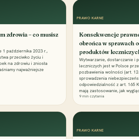
PRAWO KARNE
m zdrowia – co musisz
Konsekwencje prawne 
obrońca w sprawach o
1 października 2023 r.,
produktów leczniczyc
stwa przeciwko życiu i
Wytwarzanie, dostarczanie i
bek na zdrowiu i zniosła
leczniczych jest w Polsce pr
aśniamy najważniejsze
pozbawienia wolności (art. 1
sprowadzenia niebezpieczeńst
odpowiedzialność z art. 165 
mają zastosowanie, jak wyglą
9
min czytania
PRAWO KARNE