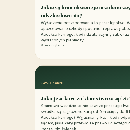
Jakie są konsekwencje oszukańcze
odszkodowania?
Wyłudzenie odszkodowania to przestępstwo. Wyj
upozorowanie szkody i podanie nieprawdy ubezpi
Kodeksu karnego, kiedy działa czynny żal, ora
wypłaconych pieniędzy.
8
min czytania
PRAWO KARNE
Jaka jest kara za kłamstwo w sądzie
Kłamstwo w sądzie to nie zawsze przestępstwo,
świadka są zagrożone karą od 6 miesięcy do 8 la
Kodeksu karnego). Wyjaśniamy, kto i kiedy odp
sądem, jakie kary przewiduje prawo i dlaczego
inaczej niż świadek.