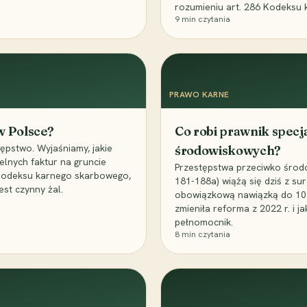
rozumieniu art. 286 Kodeksu 
9
min czytania
PRAWO KARNE
 w Polsce?
Co robi prawnik specj
ępstwo. Wyjaśniamy, jakie
środowiskowych?
elnych faktur na gruncie
Przestępstwa przeciwko środo
 Kodeksu karnego skarbowego,
181-188a) wiążą się dziś z su
est czynny żal.
obowiązkową nawiązką do 10 m
zmieniła reforma z 2022 r. i 
pełnomocnik.
8
min czytania