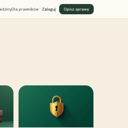
edziny
Dla prawników
Zaloguj
Opisz sprawę