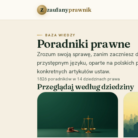
Przejdź do treści
zaufany
prawnik
Z
BAZA WIEDZY
Poradniki prawne
Zrozum swoją sprawę, zanim zaczniesz d
przystępnym języku, oparte na polskich
konkretnych artykułów ustaw.
1826
poradników w
14
dziedzinach prawa
Przeglądaj według dziedziny