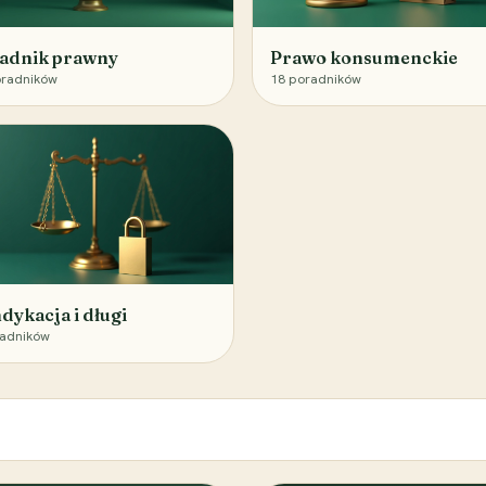
adnik prawny
Prawo konsumenckie
radników
18
poradników
dykacja i długi
adników