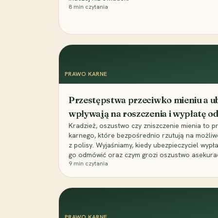
8
min czytania
PRAWO KARNE
Przestępstwa przeciwko mieniu a ub
wpływają na roszczenia i wypłatę 
Kradzież, oszustwo czy zniszczenie mienia to 
karnego, które bezpośrednio rzutują na możli
z polisy. Wyjaśniamy, kiedy ubezpieczyciel wypł
go odmówić oraz czym grozi oszustwo asekuracyj
9
min czytania
PRAWO KARNE