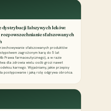
dystrybucji fałszywych leków:
 rozpowszechnianie sfałszowanych
h
 przechowywanie sfałszowanych produktów
zestępstwem zagrożonym karą do 5 lat
24b Prawa farmaceutycznego), a w razie
wa dla zdrowia wielu osób grozi nawet
Kodeksu karnego. Wyjaśniamy, jakie przepisy
da postępowanie i jaką rolę odgrywa obrońca.