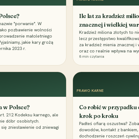
 Polsce?
Ile lat za kradzież mil
nazwie "porwanie". W
znacznej i wielkiej war
 jako pozbawienie wolności
Kradzież miliona złotych to n
, uprowadzenie małoletniego
lecz przestępstwo kwalifikowa
Wyjaśniamy, jakie kary grożą
za kradzież mienia znacznej i
rnika 2023 r.
oraz co realnie wpływa na wy
8
min czytania
PRAWO KARNE
a w Polsce?
Co robić w przypadku
art. 212 Kodeksu karnego, ale
krok po kroku
nie dóbr osobistych.
Padłeś ofiarą oszustwa? Zobac
 się zniesławienie od zniewagi
dowodów, kontakt z bankiem, 
dochodzenie roszczeń cywilny