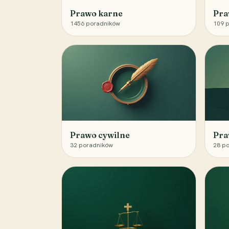
Prawo karne
Pra
1456
poradników
109
p
Prawo cywilne
Pra
32
poradników
28
po