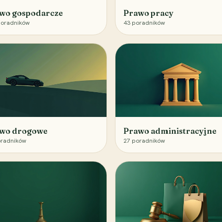
wo gospodarcze
Prawo pracy
oradników
43
poradników
wo drogowe
Prawo administracyjne
radników
27
poradników