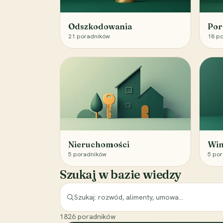
Odszkodowania
Por
21
poradników
18
po
Nieruchomości
Win
5
poradników
5
por
Szukaj w bazie wiedzy
1826
poradników