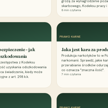
grożą za wynagrodzenie poz
skarbowego, Kodeksu pracy i
8
min czytania
PRAWO KARNE
ezpieczenie - jak
Jaka jest kara za pro
Produkcja narkotyków to w Po
odszkodowania
narkomanii. Sprawdź, jakie ka
przestępstwa z Kodeksu
przerabianie środków odurza
wość uzyskania odszkodowania
co oznacza "znaczna ilość".
aca świadczenie, kiedy może
7
min czytania
ne z art. 298 k.k.
PRAWO KARNE