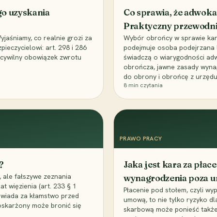
go uzyskania
Co sprawia, że adwoka
Praktyczny przewodn
aśniamy, co realnie grozi za
Wybór obrońcy w sprawie karne
eczycielowi: art. 298 i 286
podejmuje osoba podejrzana l
z cywilny obowiązek zwrotu
świadczą o wiarygodności ad
obrończa, jawne zasady wyna
do obrony i obrońcę z urzędu
8
min czytania
PRAWO PRACY
?
Jaka jest kara za pła
 ale fałszywe zeznania
wynagrodzenia poza 
t więzienia (art. 233 § 1
Płacenie pod stołem, czyli wyp
owiada za kłamstwo przed
umową, to nie tylko ryzyko d
 oskarżony może bronić się
skarbową może ponieść także 