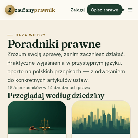
Przejdź do treści
Z
zaufany
prawnik
Zaloguj
Opisz sprawę
BAZA WIEDZY
Poradniki prawne
Zrozum swoją sprawę, zanim zaczniesz działać.
Praktyczne wyjaśnienia w przystępnym języku,
oparte na polskich przepisach — z odwołaniem
do konkretnych artykułów ustaw.
1826
poradników w
14
dziedzinach prawa
Przeglądaj według dziedziny