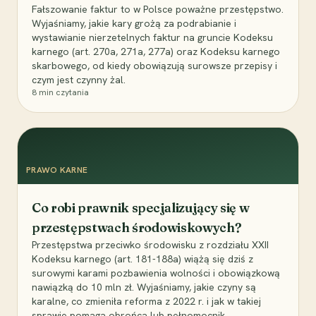
Fałszowanie faktur to w Polsce poważne przestępstwo.
Wyjaśniamy, jakie kary grożą za podrabianie i
wystawianie nierzetelnych faktur na gruncie Kodeksu
karnego (art. 270a, 271a, 277a) oraz Kodeksu karnego
skarbowego, od kiedy obowiązują surowsze przepisy i
czym jest czynny żal.
8
min czytania
PRAWO KARNE
Co robi prawnik specjalizujący się w
przestępstwach środowiskowych?
Przestępstwa przeciwko środowisku z rozdziału XXII
Kodeksu karnego (art. 181-188a) wiążą się dziś z
surowymi karami pozbawienia wolności i obowiązkową
nawiązką do 10 mln zł. Wyjaśniamy, jakie czyny są
karalne, co zmieniła reforma z 2022 r. i jak w takiej
sprawie pomaga obrońca lub pełnomocnik.