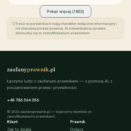
Pokaż więcej (
1802
)
ⓘ
Treści w poradnikach mają charakter wyłącznie informacyjny i
nie stanowią porady prawnej. W indywidualnej sprawie
skonsultuj się ze zweryfikowanym prawnikiem.
zaufany
prawnik
.pl
Łączymy ludzi z zaufanymi prawnikami — z pomocą AI, z
poszanowaniem prawa i prywatności.
+48 786 564 056
©
2026
zaufanyprawnik.pl — kojarzymy klientów ze
zweryfikowanymi prawnikami.
Klient
Prawnik
Jak to działa
Dołącz