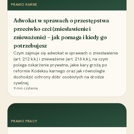
PRAWO KARNE
Adwokat w sprawach o przestępstwa
przeciwko czci (zniesławienie i
znieważenie) – jak pomaga i kiedy go
potrzebujesz
Czym zajmuje się adwokat w sprawach o zniesławienie
(art. 212 k.k.) i znieważenie (art. 216 k.k.), na czym
polega oskarżenie prywatne, jakie kary grożą po
reformie Kodeksu karnego oraz jak równolegle
dochodzić ochrony dóbr osobistych na drodze
cywilnej.
9
min czytania
PRAWO PRACY