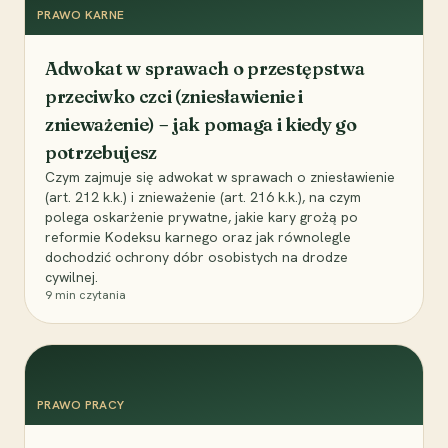
PRAWO KARNE
Adwokat w sprawach o przestępstwa
przeciwko czci (zniesławienie i
znieważenie) – jak pomaga i kiedy go
potrzebujesz
Czym zajmuje się adwokat w sprawach o zniesławienie
(art. 212 k.k.) i znieważenie (art. 216 k.k.), na czym
polega oskarżenie prywatne, jakie kary grożą po
reformie Kodeksu karnego oraz jak równolegle
dochodzić ochrony dóbr osobistych na drodze
cywilnej.
9
min czytania
PRAWO PRACY