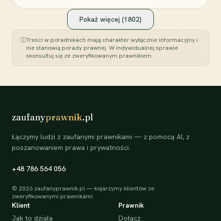
Pokaż więcej (
1802
)
ⓘ
Treści w poradnikach mają charakter wyłącznie informacyjny i
nie stanowią porady prawnej. W indywidualnej sprawie
skonsultuj się ze zweryfikowanym prawnikiem.
zaufany
prawnik
.pl
Łączymy ludzi z zaufanymi prawnikami — z pomocą AI, z
poszanowaniem prawa i prywatności.
+48 786 564 056
©
2026
zaufanyprawnik.pl — kojarzymy klientów ze
zweryfikowanymi prawnikami.
Klient
Prawnik
Jak to działa
Dołącz