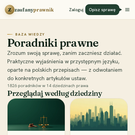
Przejdź do treści
Z
zaufany
prawnik
Zaloguj
Opisz sprawę
BAZA WIEDZY
Poradniki prawne
Zrozum swoją sprawę, zanim zaczniesz działać.
Praktyczne wyjaśnienia w przystępnym języku,
oparte na polskich przepisach — z odwołaniem
do konkretnych artykułów ustaw.
1826
poradników w
14
dziedzinach prawa
Przeglądaj według dziedziny