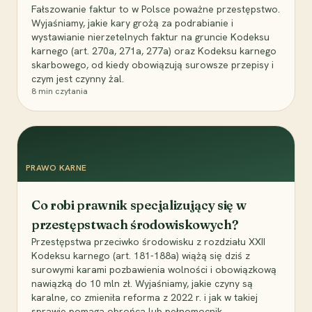
Fałszowanie faktur to w Polsce poważne przestępstwo.
Wyjaśniamy, jakie kary grożą za podrabianie i
wystawianie nierzetelnych faktur na gruncie Kodeksu
karnego (art. 270a, 271a, 277a) oraz Kodeksu karnego
skarbowego, od kiedy obowiązują surowsze przepisy i
czym jest czynny żal.
8
min czytania
PRAWO KARNE
Co robi prawnik specjalizujący się w
przestępstwach środowiskowych?
Przestępstwa przeciwko środowisku z rozdziału XXII
Kodeksu karnego (art. 181-188a) wiążą się dziś z
surowymi karami pozbawienia wolności i obowiązkową
nawiązką do 10 mln zł. Wyjaśniamy, jakie czyny są
karalne, co zmieniła reforma z 2022 r. i jak w takiej
sprawie pomaga obrońca lub pełnomocnik.