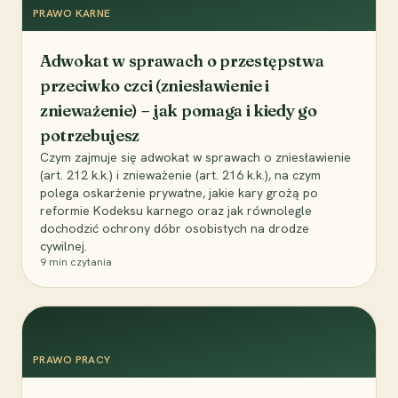
PRAWO KARNE
Adwokat w sprawach o przestępstwa
przeciwko czci (zniesławienie i
znieważenie) – jak pomaga i kiedy go
potrzebujesz
Czym zajmuje się adwokat w sprawach o zniesławienie
(art. 212 k.k.) i znieważenie (art. 216 k.k.), na czym
polega oskarżenie prywatne, jakie kary grożą po
reformie Kodeksu karnego oraz jak równolegle
dochodzić ochrony dóbr osobistych na drodze
cywilnej.
9
min czytania
PRAWO PRACY