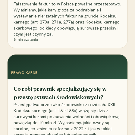
Fałszowanie faktur to w Polsce poważne przestępstwo.
Wyjaśniamy, jakie kary grożą za podrabianie i
wystawianie nierzetelnych faktur na gruncie Kodeksu
karnego (art. 270a, 271a, 277a) oraz Kodeksu karnego
skarbowego, od kiedy obowiązują surowsze przepisy i
czym jest czynny żal.
8
min czytania
PRAWO KARNE
Co robi prawnik specjalizujący się w
przestępstwach środowiskowych?
Przestępstwa przeciwko środowisku z rozdziału XXII
Kodeksu karnego (art. 181-188a) wiążą się dziś z
surowymi karami pozbawienia wolności i obowiązkową
nawiązką do 10 mln zł. Wyjaśniamy, jakie czyny są
karalne, co zmieniła reforma z 2022 r. i jak w takiej
sprawie pomaga obrońca lub pełnomocnik.