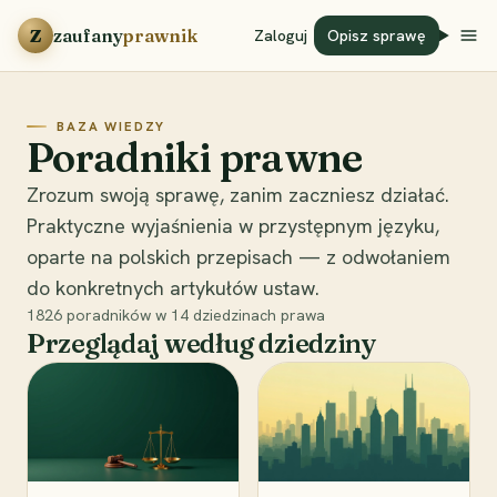
Przejdź do treści
Z
zaufany
prawnik
Zaloguj
Opisz sprawę
BAZA WIEDZY
Poradniki prawne
Zrozum swoją sprawę, zanim zaczniesz działać.
Praktyczne wyjaśnienia w przystępnym języku,
oparte na polskich przepisach — z odwołaniem
do konkretnych artykułów ustaw.
1826
poradników w
14
dziedzinach prawa
Przeglądaj według dziedziny