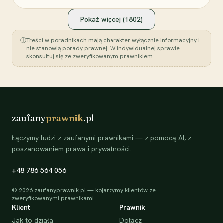
Pokaż więcej (
1802
)
ⓘ
Treści w poradnikach mają charakter wyłącznie informacyjny i
nie stanowią porady prawnej. W indywidualnej sprawie
skonsultuj się ze zweryfikowanym prawnikiem.
zaufany
prawnik
.pl
Łączymy ludzi z zaufanymi prawnikami — z pomocą AI, z
poszanowaniem prawa i prywatności.
+48 786 564 056
©
2026
zaufanyprawnik.pl — kojarzymy klientów ze
zweryfikowanymi prawnikami.
Klient
Prawnik
Jak to działa
Dołącz