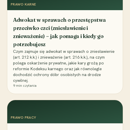
PRAWO KARNE
Adwokat w sprawach o przestępstwa
przeciwko czci (zniesławienie i
znieważenie) – jak pomaga i kiedy go
potrzebujesz
Czym zajmuje się adwokat w sprawach o zniesławienie
(art. 212 k.k.) i znieważenie (art. 216 k.k.), na czym
polega oskarżenie prywatne, jakie kary grożą po
reformie Kodeksu karnego oraz jak równolegle
dochodzić ochrony dóbr osobistych na drodze
cywilnej.
9
min czytania
PRAWO PRACY