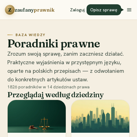
Przejdź do treści
Z
zaufany
prawnik
Zaloguj
Opisz sprawę
BAZA WIEDZY
Poradniki prawne
Zrozum swoją sprawę, zanim zaczniesz działać.
Praktyczne wyjaśnienia w przystępnym języku,
oparte na polskich przepisach — z odwołaniem
do konkretnych artykułów ustaw.
1826
poradników w
14
dziedzinach prawa
Przeglądaj według dziedziny