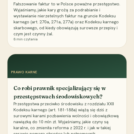
Fałszowanie faktur to w Polsce poważne przestępstwo.
Wyjaśniamy, jakie kary grożą za podrabianie i
wystawianie nierzetelnych faktur na gruncie Kodeksu
karnego (art. 270a, 271a, 277a) oraz Kodeksu karnego
skarbowego, od kiedy obowiązują surowsze przepisy i
czym jest czynny żal.
8
min czytania
PRAWO KARNE
Co robi prawnik specjalizujący się w
przestępstwach środowiskowych?
Przestępstwa przeciwko środowisku z rozdziału XXII
Kodeksu karnego (art. 181-188a) wiążą się dziś z
surowymi karami pozbawienia wolności i obowiązkową
nawiązką do 10 mln zł. Wyjaśniamy, jakie czyny są
karalne, co zmieniła reforma z 2022 r. i jak w takiej
sprawie pomaga obrońca lub pełnomocnik.