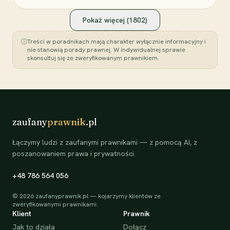
Pokaż więcej (
1802
)
ⓘ
Treści w poradnikach mają charakter wyłącznie informacyjny i
nie stanowią porady prawnej. W indywidualnej sprawie
skonsultuj się ze zweryfikowanym prawnikiem.
zaufany
prawnik
.pl
Łączymy ludzi z zaufanymi prawnikami — z pomocą AI, z
poszanowaniem prawa i prywatności.
+48 786 564 056
©
2026
zaufanyprawnik.pl — kojarzymy klientów ze
zweryfikowanymi prawnikami.
Klient
Prawnik
Jak to działa
Dołącz