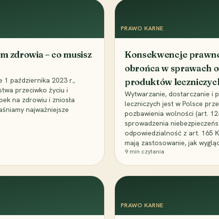
PRAWO KARNE
m zdrowia – co musisz
Konsekwencje prawne 
obrońca w sprawach o
1 października 2023 r.,
produktów leczniczyc
stwa przeciwko życiu i
Wytwarzanie, dostarczanie i
bek na zdrowiu i zniosła
leczniczych jest w Polsce pr
aśniamy najważniejsze
pozbawienia wolności (art. 1
sprowadzenia niebezpieczeńst
odpowiedzialność z art. 165 
mają zastosowanie, jak wyglą
9
min czytania
PRAWO KARNE