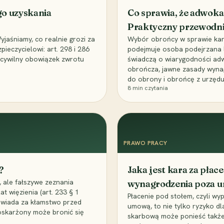
go uzyskania
Co sprawia, że adwoka
Praktyczny przewodn
aśniamy, co realnie grozi za
Wybór obrońcy w sprawie karne
eczycielowi: art. 298 i 286
podejmuje osoba podejrzana l
z cywilny obowiązek zwrotu
świadczą o wiarygodności ad
obrończa, jawne zasady wyna
do obrony i obrońcę z urzędu
8
min czytania
PRAWO PRACY
?
Jaka jest kara za pła
 ale fałszywe zeznania
wynagrodzenia poza 
t więzienia (art. 233 § 1
Płacenie pod stołem, czyli wyp
owiada za kłamstwo przed
umową, to nie tylko ryzyko d
 oskarżony może bronić się
skarbową może ponieść także 