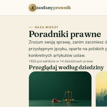
Przejdź do treści
zaufany
prawnik
Z
BAZA WIEDZY
Poradniki prawne
Zrozum swoją sprawę, zanim zaczniesz d
przystępnym języku, oparte na polskich
konkretnych artykułów ustaw.
1826
poradników w
14
dziedzinach prawa
Przeglądaj według dziedziny