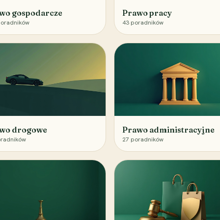
wo gospodarcze
Prawo pracy
oradników
43
poradników
wo drogowe
Prawo administracyjne
radników
27
poradników