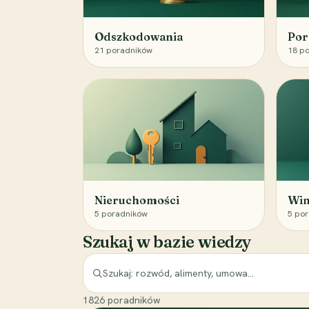
Odszkodowania
Por
21
poradników
18
po
Nieruchomości
Win
5
poradników
5
por
Szukaj w bazie wiedzy
1826
poradników