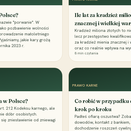
 Polsce?
Ile lat za kradzież mil
nazwie "porwanie". W
znacznej i wielkiej war
 jako pozbawienie wolności
Kradzież miliona złotych to n
, uprowadzenie małoletniego
lecz przestępstwo kwalifikowa
Wyjaśniamy, jakie kary grożą
za kradzież mienia znacznej i
rnika 2023 r.
oraz co realnie wpływa na wy
8
min czytania
PRAWO KARNE
a w Polsce?
Co robić w przypadku
art. 212 Kodeksu karnego, ale
krok po kroku
nie dóbr osobistych.
Padłeś ofiarą oszustwa? Zobac
 się zniesławienie od zniewagi
dowodów, kontakt z bankiem, 
dochodzenie roszczeń cywilny