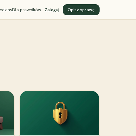
edziny
Dla prawników
Zaloguj
Opisz sprawę