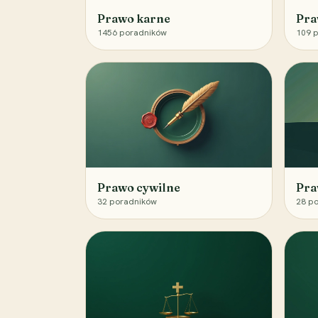
Prawo karne
Pra
1456
poradników
109
p
Prawo cywilne
Pra
32
poradników
28
po