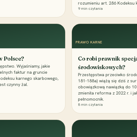
rozumieniu art. 286 Kodeksu 
9
min czytania
PRAWO KARNE
 w Polsce?
Co robi prawnik specj
ępstwo. Wyjaśniamy, jakie
środowiskowych?
elnych faktur na gruncie
Przestępstwa przeciwko środo
 Kodeksu karnego skarbowego,
181-188a) wiążą się dziś z su
est czynny żal.
obowiązkową nawiązką do 10 m
zmieniła reforma z 2022 r. i 
pełnomocnik.
8
min czytania