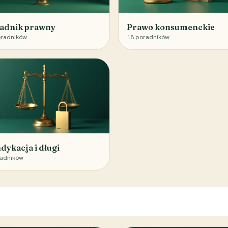
adnik prawny
Prawo konsumenckie
radników
18
poradników
dykacja i długi
adników