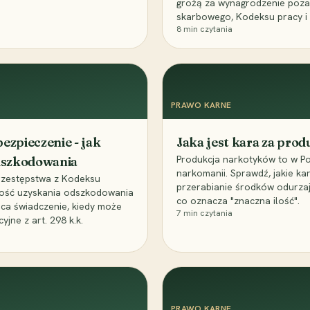
grożą za wynagrodzenie poz
skarbowego, Kodeksu pracy i
8
min czytania
PRAWO KARNE
ezpieczenie - jak
Jaka jest kara za pro
Produkcja narkotyków to w Po
odszkodowania
narkomanii. Sprawdź, jakie ka
przestępstwa z Kodeksu
przerabianie środków odurza
wość uzyskania odszkodowania
co oznacza "znaczna ilość".
aca świadczenie, kiedy może
7
min czytania
ne z art. 298 k.k.
PRAWO KARNE