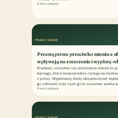
8
min czytania
PRAWO KARNE
Przestępstwa przeciwko mieniu a ub
wpływają na roszczenia i wypłatę 
Kradzież, oszustwo czy zniszczenie mienia to 
karnego, które bezpośrednio rzutują na możli
z polisy. Wyjaśniamy, kiedy ubezpieczyciel wypł
go odmówić oraz czym grozi oszustwo asekuracyj
9
min czytania
PRAWO KARNE