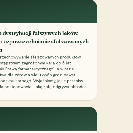
dystrybucji fałszywych leków:
 rozpowszechnianie sfałszowanych
h
 przechowywanie sfałszowanych produktów
zestępstwem zagrożonym karą do 5 lat
24b Prawa farmaceutycznego), a w razie
wa dla zdrowia wielu osób grozi nawet
Kodeksu karnego. Wyjaśniamy, jakie przepisy
da postępowanie i jaką rolę odgrywa obrońca.