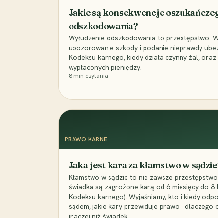
Jakie są konsekwencje oszukańcze
odszkodowania?
Wyłudzenie odszkodowania to przestępstwo. Wyj
upozorowanie szkody i podanie nieprawdy ubezpi
Kodeksu karnego, kiedy działa czynny żal, ora
wypłaconych pieniędzy.
8
min czytania
PRAWO KARNE
Jaka jest kara za kłamstwo w sądzie
Kłamstwo w sądzie to nie zawsze przestępstwo,
świadka są zagrożone karą od 6 miesięcy do 8 la
Kodeksu karnego). Wyjaśniamy, kto i kiedy odp
sądem, jakie kary przewiduje prawo i dlaczego
inaczej niż świadek.